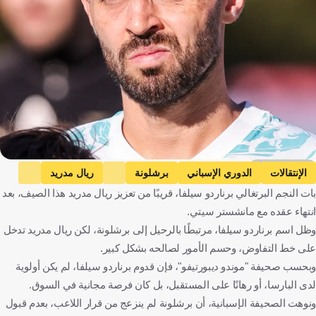
Getty Images
الإنتقالات
الدوري الإسباني
برشلونة
ريال مدريد
بات النجم البرتغالي برناردو سيلفا، قريبًا من تعزيز ريال مدريد هذا الصيف، بعد
بيرناردو سيلفا
إسبانيا
كرة قدم
انتهاء عقده مع مانشستر سيتي.
وظل اسم برناردو سيلفا، مرتبطًا بالرحيل إلى برشلونة، لكن ريال مدريد تدخل
على خط التفاوض، وحسم الأمور لصالحه بشكل كبير.
وبحسب صحيفة "موندو ديبورتيفو"، فإن قدوم برناردو سيلفا، لم يكن أولوية
لدى البارسا، أو رهانًا على المستقبل، بل كان فرصة مجانية في السوق.
ونوهت الصحيفة الإسبانية، أن برشلونة لم ينزعج من قرار اللاعب، بعدم قبول