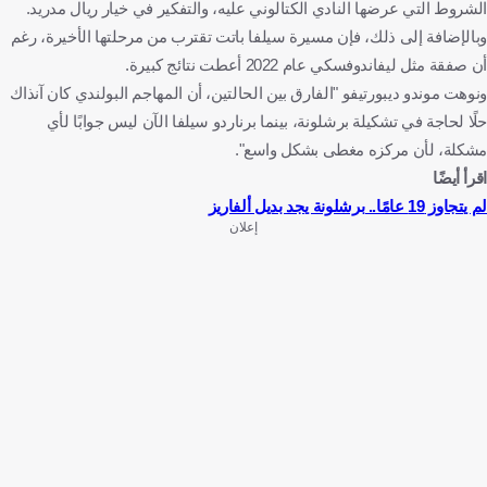
الشروط التي عرضها النادي الكتالوني عليه، والتفكير في خيار ريال مدريد.
وبالإضافة إلى ذلك، فإن مسيرة سيلفا باتت تقترب من مرحلتها الأخيرة، رغم
أن صفقة مثل ليفاندوفسكي عام 2022 أعطت نتائج كبيرة.
ونوهت موندو ديبورتيفو "الفارق بين الحالتين، أن المهاجم البولندي كان آنذاك
حلًا لحاجة في تشكيلة برشلونة، بينما برناردو سيلفا الآن ليس جوابًا لأي
مشكلة، لأن مركزه مغطى بشكل واسع".
اقرأ أيضًا
لم يتجاوز 19 عامًا.. برشلونة يجد بديل ألفاريز
إعلان