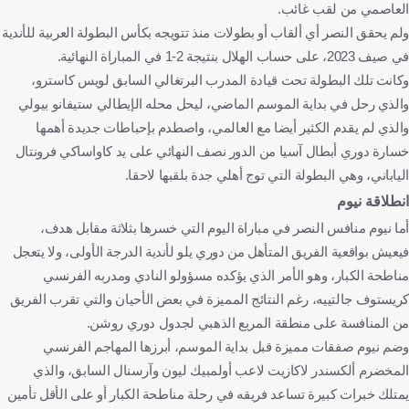
العاصمي من لقب غائب.
ولم يحقق النصر أي ألقاب أو بطولات منذ تتويجه بكأس البطولة العربية للأندية
في صيف 2023، على حساب الهلال بنتيجة 2-1 في المباراة النهائية.
وكانت تلك البطولة تحت قيادة المدرب البرتغالي السابق لويس كاسترو،
والذي رحل في بداية الموسم الماضي، ليحل محله الإيطالي ستيفانو بيولي
والذي لم يقدم الكثير أيضا مع العالمي، واصطدم بإحباطات جديدة أهمها
خسارة دوري أبطال آسيا من الدور نصف النهائي على يد كاواساكي فرونتال
الياباني، وهي البطولة التي توج أهلي جدة بلقبها لاحقا.
انطلاقة نيوم
أما نيوم منافس النصر في مباراة اليوم التي خسرها بثلاثة مقابل هدف،
فيعيش بواقعية الفريق المتأهل من دوري يلو لأندية الدرجة الأولى، ولا يتعجل
مناطحة الكبار، وهو الأمر الذي يؤكده مسؤولو النادي ومدربه الفرنسي
كريستوف جالتييه، رغم النتائج المميزة في بعض الأحيان والتي تقرب الفريق
من المنافسة على منطقة المربع الذهبي لجدول دوري روشن.
وضم نيوم صفقات مميزة قبل بداية الموسم، أبرزها المهاجم الفرنسي
المخضرم ألكسندر لاكازيت لاعب أولمبيك ليون وآرسنال السابق، والذي
يمتلك خبرات كبيرة تساعد فريقه في رحلة مناطحة الكبار أو على الأقل تأمين