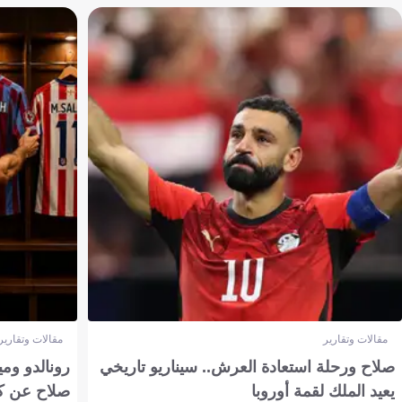
مقالات وتقارير
مقالات وتقارير
صلاح ورحلة استعادة العرش.. سيناريو تاريخي
رونالدو وم
يعيد الملك لقمة أوروبا
صلاح عن ك