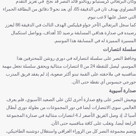
وكان البرتغالي كريستيانو رونالدو قائد النصر قد نجح في تعزيز التقدم
النصراوي بهدف ثان في الدقيقة 65، أي بعد نحو 9 دقائق من البطاقة الحمراء
التي حصل عليها لاعب نيوم.
كما سجل البرتغالي الآخر جواو فيليكس الهدف الثالث في الدقيقة 86 ليعزز
رصيده في صدارة هدافي المسابقة برصيد 10 أهداف، ويواصل استكمال
المسيرة المميزة له في المسابقة هذا الموسم.
سلسلة انتصارات
وحافظ النصر على سلسلة انتصاراته في دوري روشن للمحترفين هذا
الموسم، ليصل للنقطة 24 من 8 انتصارات متتالية ويحقق سلسلة تجعل مهمة
منافسيه في ملاحقته على القمة تبدو أكثر صعوبة، إذ لم يفقد فريق المدرب
جورجي جيسوس أي نقطة حتى الآن.
صدارة آسيوية
ويعيش النصر على وقع صدارة أخرى لكن على الصعيد الآسيوي، فلم يعرف
العالمي سوى الانتصارات أيضا في دور المجموعات من بطولة دوري أبطال
آسيا 2، إذ وصل الفريق الأصفر لـ 4 انتصارات متتالية في صدارة المجموعة
الرابعة أيضا، وتغلب على كافة منافسيه حتى الآن.
وتضم مجموعة النصر كل من الزوراء العراقي واستقلال دوشنبه الطاجيكي،