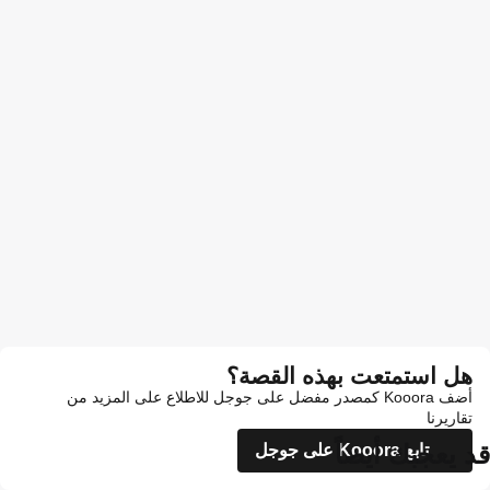
هل استمتعت بهذه القصة؟
أضف Kooora كمصدر مفضل على جوجل للاطلاع على المزيد من
تقاريرنا
قد يعجبك أيضاً
تابع Kooora على جوجل