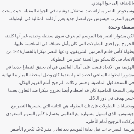
بالإضافة إلى جوا الهندي.
وسيخوض النصر مباراته ضد استقلال دوشنبه في الجولة المقبلة، حيث يبحث
فريق المدرب جيسوس عن انتصار جديد يعزز أرقامه المثالية في البطولة.
سقطة وحيدة
لكن مشوار النصر هذا الموسم لم يعرف سوى سقطة وحيدة، غير أنها كلفته
الخروج من إحدى البطولات التي كان يأمل عشاقه في المنافسة عليها.
بطولة كأس خادم الحرمين الشريفين، ودعها النصر مبكرا بالخسارة 2-1 من
الاتحاد في كلاسيكو دور الستة عشر من البطولة.
الهزيمة من الاتحاد قضت على آمال العالمي في أن يحقق انتصارا جديدا في
مشوار البطولة الساعي لحصد لقبها، بعدما كان وصل لمحطة المباراة النهائية
في النسخة قبل الماضية، وخسر بركلات الترجيح أمام الغريم الهلال.
وفي النسخة الماضية كان قد اصطدم أيضا بخروج مبكرا ضد التعاون بعدما
خسر بهدف في دور الـ 16.
وبحسابات البطولات فإن تلك البطولة هي الثانية التي يخسرها النصر مع
جيسوس، الذي استهل مشواره مع العالمي بخسارة كأس السوبر السعودي
بركلات الترجيح أمام الأهلي.
هزيمة النصر جاءت قبل بداية الموسم بعد تعادل مثير 2-2، ليُحرم الأصفر