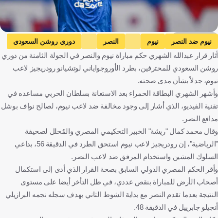
Getty Images
نيوم ضد النصر
نيوم
النصر
دوري روشن السعودي
أثار قرار عبدالله الشهري حكم مباراة نيوم والنصر في الجولة الثامنة من دوري
المملكة العربية السعودية
كرة قدم
روشن السعودي للمحترفين، بطرد الأوروجواياني لوتشيانو رودريجيز لاعب
نيوم، جدلاً بشأن مدى صحته.
وأشهر الشهري البطاقة الحمراء بعد الاستعانة بسلطان الحربي مساعده في
تقنية الفيديو، الذي أشار إلى وجود مخالفة ضد لاعب نيوم، لصالح نواف بوشل
مدافع النصر.
وقال محمد كمال "ريشة" الخبير التحكيمي المصري والمُحلل لصحيفة
"الرياضية"، إن رودريجيز لاعب نيوم استحق الطرد في الدقيقة 56، بداعي
السلوك المشين واستخدام المرفق ضد لاعب النصر.
وأقر الحكم المصري الدولي السابق بصحة القرار الذي أدى إلى استكمال
أصحاب الأرض للمباراة بنقص عددي، في ظل التأخر أيضا على مستوى
النتيجة بعدما تقدم النصر مع بداية الشوط الثاني بهدف سجله نجمه البرازيلي
أنجيلو جابرييل في الدقيقة 48.