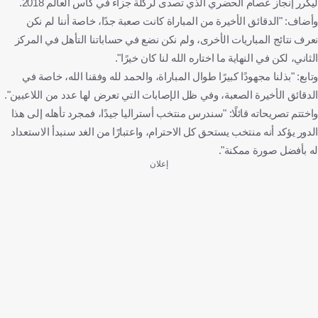
ليكرر إنجاز عصام الحضري الذي تصدى لركلة جزاء في كأس العالم 2018.
وأضاف: "الدقائق الأخيرة من المباراة كانت صعبة جدًا، خاصة أننا لم نكن
نعرف نتائج المباريات الأخرى، ولم نكن نضع في حساباتنا التأهل في المركز
الثاني، لكن في النهاية ما اختاره الله لنا كان خيرًا".
وتابع: "بذلنا مجهودًا كبيرًا طوال المباراة، والحمد لله وفقنا الله، خاصة في
الدقائق الأخيرة الصعبة، وفي ظل الإصابات التي تعرض لها عدد من اللاعبين".
واختتم تصريحاته قائلًا: "سندرس منتخب أستراليا جيدًا، فمجرد تأهله إلى هذا
الدور يؤكد أنه منتخب يستحق كل الاحترام، واعتبارًا من الغد سنبدأ الاستعداد
له بأفضل صورة ممكنة".
إعلان