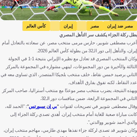
Getty Images
مصر ضد إيران
مصر
إيران
كأس العالم
بطل ركلة الجزاء يكشف سر التأهل المصري
أستراليا ضد مصر
أستراليا
مصطفى شوبير
مصر
أعرب مصطفى شوبير، حارس مرمى منتخب مصر، عن سعادته بالتعادل أمام
إيران
الولايات المتحدة
أستراليا
كرة قدم
إيران، والتأهل إلى دور الـ32 من بطولة كأس العالم 2026.
وكان المنتخب المصري قد تعادل مع نظيره الإيراني بنتيجة 1-1 في الجولة
الثالثة والأخيرة من دور المجموعات، لينهي مشواره في المجموعة بالمركز
الثاني برصيد خمس نقاط، خلف منتخب بلجيكا المتصدر، الذي تساوى معه في
عدد النقاط، لكنه تفوق بفارق الأهداف.
وبهذه النتيجة، يضرب منتخب مصر موعدًا مع منتخب أستراليا، صاحب المركز
الثاني في المجموعة الرابعة، ضمن منافسات دور الـ32.
وقال مصطفى شوبير في تصريحات لقنوات
"
بي إن سبورتس
"
: "الحمد لله،
كانت مباراة صعبة للغاية أمام منتخب إيران. أهدي تصدي ركلة الجزاء إلى
والدي أحمد شوبير ووالدتي".
وكان شوبير قد تصدى لركلة جزاء نفذها مهدي طارمي، مهاجم منتخب إيران،