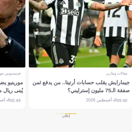
مقالات وتقارير
فينيسيوس جون
جيمارايش يقلب حسابات أرتيتا.. من يدفع ثمن
مورينيو يض
صفقة الـ75 مليون إسترليني؟
يُبنى ريال 
8 أغسطس 2026
8 أغسطس 2026
05:49
09:40
إعلان