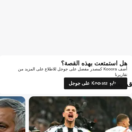
هل استمتعت بهذه القصة؟
أضف Kooora كمصدر مفضل على جوجل للاطلاع على المزيد من
تقاريرنا
قد يعجبك أيضاً
تابع Kooora على جوجل