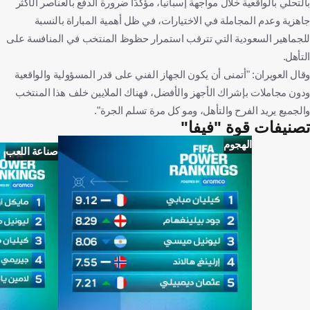
بالتحلي بالواقعية خلال مواجهة إسبانيا، مؤكدًا ضرورة الدفع بالعناصر الأكثر
جاهزية وعدم المجاملة في الاختيارات، في ظل أهمية المباراة بالنسبة
للجماهير السعودية التي تترقب استمرار حظوظ المنتخب في المنافسة على
التأهل.
وقال العويران: "أتمنى أن يكون الجهاز الفني على قدر المسؤولية والواقعية
ودون مجاملات بإشراك الأجهز والأفضل، فهناك الملايين خلف هذا المنتخب
والجميع يريد الفرح والتأهل، ومو كل مرة تسلم الجرة".
تصنيفات قوة "فيفا"
الهجوم
صناعة اللعب