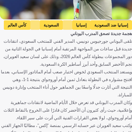
Getty Images
إسبانيا ضد السعودية
إسبانيا
السعودية
كأس العالم
هجمة جديدة تصعق المدرب اليوناني
جيورجوس دونيس
إسبانيا
المملكة العربية السعودية
تلقى اليوناني جورجيوس دونيس، المدير الفني للمنتخب السعودي، انتقادات
الولايات المتحدة
اليونان
كرة قدم
جديدة قبل ساعات من المواجهة المرتقبة أمام إسبانيا في الجولة الثانية من
دور المجموعات ببطولة كأس العالم 2026، وذلك على لسان سعيد العويران،
نجم الأخضر السابق وأحد أبرز أساطير الكرة السعودية.
ويستعد المنتخب السعودي لخوض اختبار صعب أمام الماتادور الإسباني، بعدما
افتتح مشواره في البطولة بتعادل ثمين أمام أوروجواي بنتيجة 1-1، وهي
النتيجة التي أثارت جدلًا واسعًا بين الجماهير حول أداء المنتخب وإدارة دونيس
للمباراة.
وكان المدرب اليوناني قد تعرض خلال الأيام الماضية لانتقادات جماهيرية
وإعلامية، حيث رأى كثيرون أن الأخضر كان قادرًا على الخروج بالنقاط الثلاث
أمام أوروجواي، لولا بعض القرارات الفنية التي أثرت على سير اللقاء.
وكتب سعيد العويران عبر حسابه الرسمي بمنصة "إكس"، مطالبًا الجهاز الفني