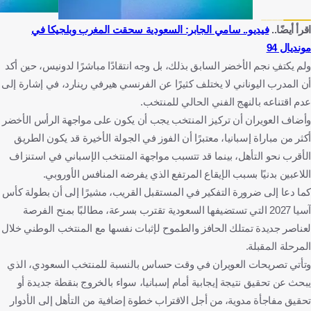
اقرأ أيضًا..
فيديو.. سامي الجابر: السعودية سحقت المغرب وبلجيكا في
مونديال 94
ولم يكتفِ نجم الأخضر السابق بذلك، بل وجه انتقادًا مباشرًا لدونيس، حين أكد
أن المدرب اليوناني لا يختلف كثيرًا عن الفرنسي هيرفي رينارد، في إشارة إلى
عدم اقتناعه بالنهج الفني الحالي للمنتخب.
وأضاف العويران أن تركيز المنتخب يجب أن يكون على مواجهة الرأس الأخضر
أكثر من مباراة إسبانيا، معتبرًا أن الفوز في الجولة الأخيرة قد يكون الطريق
الأقرب نحو التأهل، بينما قد تتسبب مواجهة المنتخب الإسباني في استنزاف
اللاعبين بدنيًا بسبب الإيقاع المرتفع الذي يفرضه المنافس الأوروبي.
كما دعا إلى ضرورة التفكير في المستقبل القريب، مشيرًا إلى أن بطولة كأس
آسيا 2027 التي تستضيفها السعودية تقترب بسرعة، مطالبًا بمنح الفرصة
لعناصر جديدة تمتلك الحافز والطموح لإثبات نفسها مع المنتخب الوطني خلال
المرحلة المقبلة.
وتأتي تصريحات العويران في وقت حساس بالنسبة للمنتخب السعودي، الذي
يبحث عن تحقيق نتيجة إيجابية أمام إسبانيا، سواء بالخروج بنقطة جديدة أو
تحقيق مفاجأة مدوية، من أجل الاقتراب خطوة إضافية من التأهل إلى الأدوار