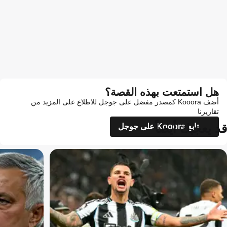
هل استمتعت بهذه القصة؟
أضف Kooora كمصدر مفضل على جوجل للاطلاع على المزيد من
تقاريرنا
قد يعجبك أيضاً
تابع Kooora على جوجل