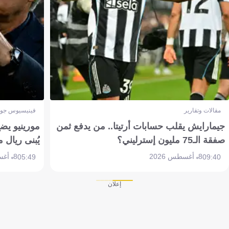
مقالات وتقارير
فينيسيوس جون
جيمارايش يقلب حسابات أرتيتا.. من يدفع ثمن
مورينيو يض
صفقة الـ75 مليون إسترليني؟
يُبنى ريال 
8 أغسطس 2026
8 أغسطس 2026
05:49
09:40
إعلان