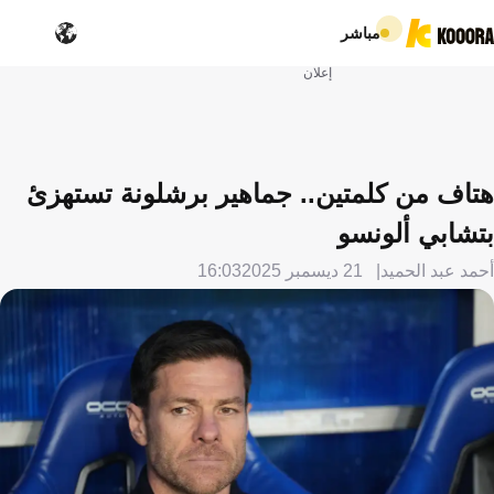
مباشر
إعلان
هتاف من كلمتين.. جماهير برشلونة تستهزئ
بتشابي ألونسو
أحمد عبد الحميد
21 ديسمبر 2025
16:03