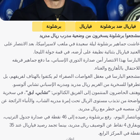
Getty Images
فياريال ضد برشلونة
فياريال
برشلونة
مشجعوا برشلونة يسخرون من وضعية مدرب ريال مدريد
الدوري الإسباني
تشابي ألونسو
ريال مدريد
إسبانيا
عاشت جماهير برشلونة ليلة سعيدة في ملعب لاسيراميكا، بعد الانتصار على
كرة قدم
العنيد فياريال بثنائية نظيفة على أرضه، في قمة جولة الليجا.
البارسا بهذا الانتصار أمن صدارة الدوري الإسباني، ما دفع جماهير فريقه
للاحتفال بالأهازيج والغناء.
مشجعو البارسا في معقل الغواصات الصفراء لم يكتفوا بالهتاف لفريقهم، بل
تطرقوا للسخرية من الغريم ريال مدريد ومدربه الإسباني تشابي ألونسو.
وهتف الحاضرون المنتمون إلى الفريق الكتالوني:
"تشابي، ابق"
، في سخرية
واضحة من تذبذب مستوى الريال تحت إمرة مدربه الشاب، والأنباء الرائجة عن
أن منصبه في خطر مع ريال مدريد.
وبانتصار اليوم، رفع برشلونة رصيده إلى 46 نقطة في صدارة جدول الترتيب،
وبفارق 4 نقاط عن الوصيف ريال مدريد، بينما تجمد رصيد فياريال عند 35
نقطة في المركز الرابع.
إعلان