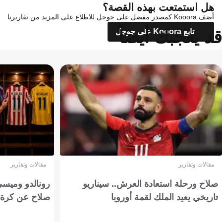
هل استمتعت بهذه القصة؟
أضف Kooora كمصدر مفضل على جوجل للاطلاع على المزيد من تقاريرنا
قد يعجبك أيضاً
تابع Kooora على جوجل
مقالات وتقارير
مقالات وتقارير
صلاح ورحلة استعادة العرش.. سيناريو
رونالدو وميسي
تاريخي يعيد الملك لقمة أوروبا
صلاح عن كرة 