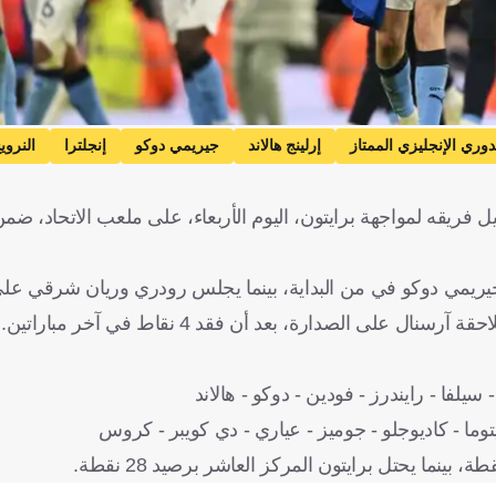
دوري الإنجليزي الممتاز
إرلينج هالاند
جيريمي دوكو
إنجلترا
النروي
 فريقه لمواجهة برايتون، اليوم الأربعاء، على ملعب الاتحاد، ضمن
 وجيريمي دوكو في من البداية، بينما يجلس رودري وريان شرقي على 
 الصدارة، بعد أن فقد 4 نقاط في آخر مباراتين.
سيلفا - رايندرز - فودين - دوكو - هالاند
توما - كاديوجلو - جوميز - عياري - دي كويبر - كروس