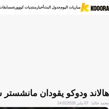
مباريات اليوم
جدول البث
أخبار
منتديات كووورة
مسابقات
هالاند ودوكو يقودان مانشستر س
محمد خالد
07 يناير 2026
14:02