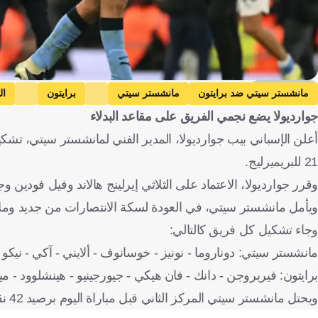
Getty Images
مانشستر سيتي ضد برايتون
مانشستر سيتي
برايتون
ال
جوارديولا يضع نجمي الفريق على مقاعد البدلاء
كرة قدم
أعلن الإسباني بيب جوارديولا، المدير الفني لمانشستر سيتي، تشكيل
21 للبريميرليج.
وقرر جوارديولا، الاعتماد على الثلاثي إيرلينج هالاند وفيل فودين
ويأمل مانشستر سيتي، في العودة لسكة الانتصارات من جديد وملاحقة آرسنال على
وجاء تشكيل كل فريق كالتالي:
مانشستر سيتي: دوناروما - نونيز - خوسانوف - ألايني - آكي - نيكو - 
برايتون: فيربروجن - دانك - فان هيكي - جيورجينيو - هينشلوود - مي
ويحتل مانشستر سيتي المركز الثاني قبل مباراة اليوم برصيد 42 نقطة، بينما يحتل برايتون المركز العاشر برصيد 28 نقطة.