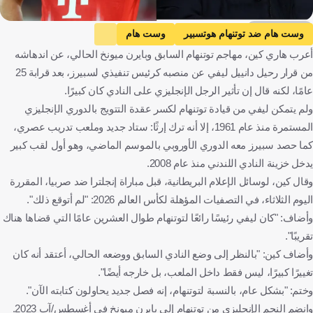
Getty Images
وست هام ضد توتنهام هوتسبير
وست هام
أعرب هاري كين، مهاجم توتنهام السابق وبايرن ميونخ الحالي، عن اندهاشه
توتنهام هوتسبير
الدوري الإنجليزي الممتاز
صربيا ضد إنجلترا
من قرار رحيل دانييل ليفي عن منصبه كرئيس تنفيذي لسبيرز، بعد قرابة 25
صربيا
إنجلترا
التصفيات المؤهلة لكأس العالم - أوروبا
عامًا، لكنه قال إن تأثير الرجل الإنجليزي على النادي كان كبيرًا.
هاري كين
إنجلترا
كرة قدم
ولم يتمكن ليفي من قيادة توتنهام لكسر عقدة التتويج بالدوري الإنجليزي
المستمرة منذ عام 1961، إلا أنه ترك إرثًا: ستاد جديد وملعب تدريب عصري،
كما حصد سبيرز معه الدوري الأوروبي بالموسم الماضي، وهو أول لقب كبير
يدخل خزينة النادي اللندني منذ عام 2008.
وقال كين، لوسائل الإعلام البريطانية، قبل مباراة إنجلترا ضد صربيا، المقررة
اليوم الثلاثاء، في التصفيات المؤهلة لكأس العالم 2026: "لم أتوقع ذلك".
وأضاف: "كان ليفي رئيسًا رائعًا لتوتنهام طوال العشرين عامًا التي قضاها هناك
تقريبًا".
وأضاف كين: "بالنظر إلى وضع النادي السابق ووضعه الحالي، أعتقد أنه كان
تغييرًا كبيرًا، ليس فقط داخل الملعب، بل خارجه أيضًا".
وختم: "بشكل عام، بالنسبة لتوتنهام، إنه فصل جديد يحاولون كتابته الآن".
وانضم النجم الإنجليزي من توتنهام إلى بايرن ميونخ في أغسطس/آب 2023.