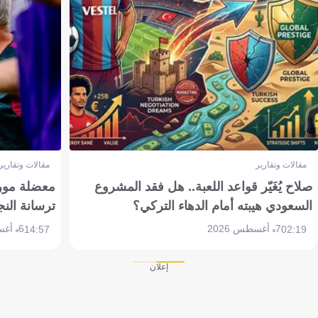
مقالات وتقارير
مقالات وتقارير
صلاح يُغَيّر قواعد اللعبة.. هل فقد المشروع
معضلة مورين
السعودي هيبته أمام الدهاء التركي؟
ترسانة النج
7 أغسطس 2026
6 أغسطس 2026
14:57
02:19
إعلان