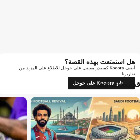
هل استمتعت بهذه القصة؟
أضف Kooora كمصدر مفضل على جوجل للاطلاع على المزيد من
تقاريرنا
قد يعجبك أيضاً
تابع Kooora على جوجل