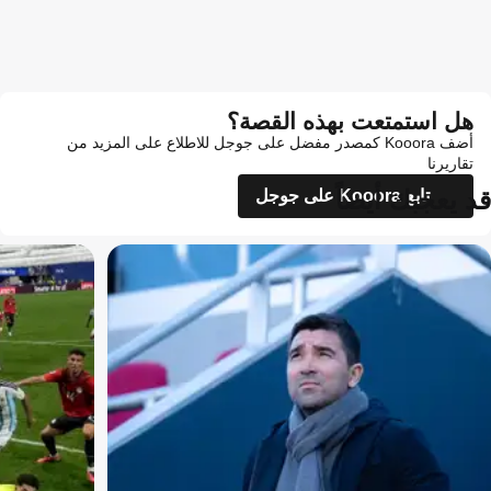
هل استمتعت بهذه القصة؟
أضف Kooora كمصدر مفضل على جوجل للاطلاع على المزيد من
تقاريرنا
قد يعجبك أيضاً
تابع Kooora على جوجل