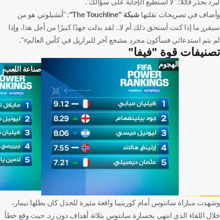
ليرد بحذر قائلاً: "لا أستطيع الإجابة على سؤالك".
وأضاف في تصريحات نقلتها
شبكة "The Touchline"
: "أنشيلوتي هو من
سيقرر ما إذا كنت أستحق ذلك أم لا.. لقد بذلت جهدًا كبيرًا من أجل هذا، وإذا
لم يتم استدعائي فسأكون مجرد مشجع آخر للبرازيل في كأس العالم»".
تصنيفات قوة "فيفا"
الهجوم
صناعة اللعب
وشهدت مباراة سانتوس أمام كوريتيبا واقعة مثيرة للجدل كان بطلها نيمار،
خلال اللقاء الذي انتهى بخسارة سانتوس بثلاثة أهداف دون رد. حيث وقع خطأ