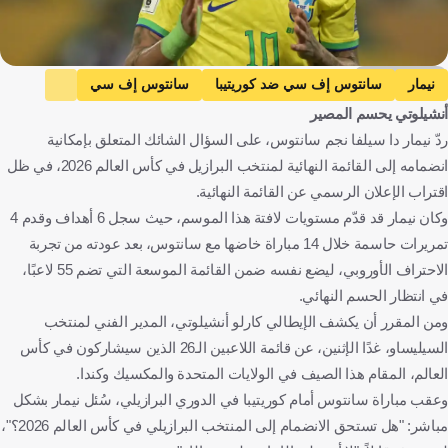
Getty Images
نيمار
سانتوس إف سي ضد كوريتيبا
سانتوس إف سي
أنشيلوتي يحسم المصير
كوريتيبا
الدوري البرازيلي
البرازيل ضد المغرب
ردّ نيمار دا سيلفا نجم سانتوس، على السؤال الشائك المتعلق بإمكانية
البرازيل
المغرب
كأس العالم
إسكتلندا ضد البرازيل
انضمامه إلى القائمة النهائية لمنتخب البرازيل في كأس العالم 2026، في ظل
إسكتلندا
البرازيل ضد هايتي
هايتي
البرازيل
اقتراب الإعلان الرسمي عن القائمة النهائية.
المغرب
الولايات المتحدة
اسكتلندا
هايتي
كرة قدم
وكان نيمار قد قدّم مستويات لافتة هذا الموسم، حيث سجل 6 أهداف وقدم 4
تمريرات حاسمة خلال 14 مباراة خاضها مع سانتوس، بعد عودته من تجربة
الاحتراف الأوروبي، ليضع نفسه ضمن القائمة الموسعة التي تضم 55 لاعبًا،
في انتظار الحسم النهائي.
ومن المقرر أن يكشف الإيطالي كارلو أنشيلوتي، المدير الفني لمنتخب
السيليساو، غدًا الإثنين، عن قائمة اللاعبين الـ26 الذين سيشاركون في كأس
العالم، المقام هذا الصيف في الولايات المتحدة والمكسيك وكندا.
وعقب مباراة سانتوس أمام كوريتيبا في الدوري البرازيلي، سُئل نيمار بشكل
مباشر: "هل تستحق الانضمام إلى المنتخب البرازيلي في كأس العالم 2026؟"،