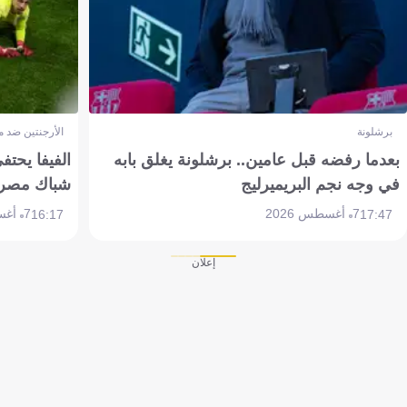
برشلونة
الأرجنتين ضد 
بعدما رفضه قبل عامين.. برشلونة يغلق بابه
الفيفا يحتفي
في وجه نجم البريميرليج
شباك مصر
7 أغسطس 2026
7 أغسطس 2026
16:17
17:47
إعلان