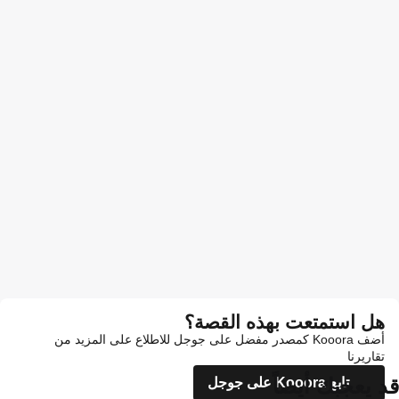
هل استمتعت بهذه القصة؟
أضف Kooora كمصدر مفضل على جوجل للاطلاع على المزيد من
تقاريرنا
قد يعجبك أيضاً
تابع Kooora على جوجل