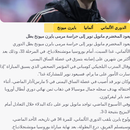
AFP
الدوري الألماني
ألمانيا
بايرن ميونخ
يعود المخضرم مانويل نوير إلى حراسة مرمى بايرن ميونخ بطل
بوروسيا مونشنجلادباخ
مانويل نوير
توماس مولر
كرة قدم
يعود المخضرم مانويل نوير إلى حراسة مرمى بايرن ميونخ بطل الدوري
الألماني، غدا السبت، أمام بوروسيا مونشنجلادباخ، في المرحلة 33، وذلك بعد
أكثر من شهرين على إصابته بتمزق في عضلة الساق اليمنى.
وقال المدرب البلجيكي كومباني في المؤتمر الصحفي الذي يسبق المباراة "إذا
سارت الأمور على ما يرام، فسيعود نوير للمشاركة غدا".
وكان نوير قد أُصيب في عضلة الساق اليمنى في 5 مارس/آذار الماضي، أثناء
احتفاله بهدف سجله جمال موسيالا في ذهاب ثمن نهائي دوري أبطال أوروبا
ضد باير ليفركوزن.
وفي الأسبوع الماضي، تواجد مانويل نوير على دكة البدلاء خلال التعادل أمام
لايبزيج بنتيجة 3-3.
وتُوج بايرن بلقب الدوري الألماني، للمرة 34 في تاريخه، الأحد الماضي،
وسيتسلم الفريق، درع البطولة، بعد نهاية مباراة بوروسيا مونشنجلادباخ.