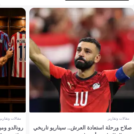
مقالات وتقارير
مقالات وتقارير
صلاح ورحلة استعادة العرش.. سيناريو تاريخي
رونالدو وم