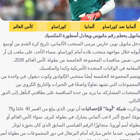
Getty Images
ألمانيا ضد كوراساو
ألمانيا
كوراساو
كأس العالم
مانويل يحطم رقم ماتيوس ويعادل أسطورة المكسيك
مانويل نوير
ألمانيا
كوراساو
الولايات المتحدة
كرة قدم
دخل مانويل نوير، حارس مرمى المنتخب الألماني، تاريخ كرة القدم من أوسع
أبوابه خلال مواجهة منتخب بلاده أمام كوراساو، مساء الأحد، على ملعب إن آر
جي، ضمن منافسات المجموعة الخامسة من بطولة كأس العالم 2026،
المقامة في الولايات المتحدة الأمريكية وكندا والمكسيك.
وتضم المجموعة الخامسة أيضًا منتخبي الإكوادور وكوت ديفوار، في واحدة من
المجموعات التي تشهد تفاوتًا واضحًا في الخبرات والتاريخ الكروي بين
المنتخبات المشاركة، ما يزيد من حدة المنافسة على بطاقتي التأهل إلى الدور
التالي.
وذكرت
شبكة "أوبتا" للإحصائيات
أن نوير، الذي يبلغ من العمر 40 عامًا و79
يومًا، أصبح أكبر لاعب ألماني يشارك في بطولة كبرى، سواء كأس العالم أو
بطولة أمم أوروبا، متجاوزًا الرقم القياسي السابق الذي كان بحوزة لوثار
ماتيوس، عندما خاض مباراته أمام البرتغال في دور المجموعات من بطولة أمم