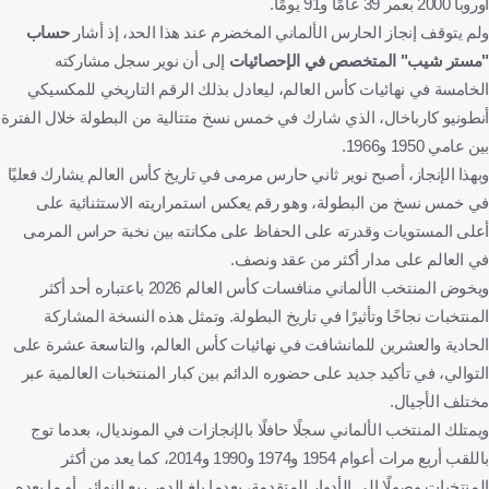
أوروبا 2000 بعمر 39 عامًا و91 يومًا.
ولم يتوقف إنجاز الحارس الألماني المخضرم عند هذا الحد، إذ أشار
حساب
"مستر شيب" المتخصص في الإحصائيات
إلى أن نوير سجل مشاركته
الخامسة في نهائيات كأس العالم، ليعادل بذلك الرقم التاريخي للمكسيكي
أنطونيو كارباخال، الذي شارك في خمس نسخ متتالية من البطولة خلال الفترة
بين عامي 1950 و1966.
وبهذا الإنجاز، أصبح نوير ثاني حارس مرمى في تاريخ كأس العالم يشارك فعليًا
في خمس نسخ من البطولة، وهو رقم يعكس استمراريته الاستثنائية على
أعلى المستويات وقدرته على الحفاظ على مكانته بين نخبة حراس المرمى
في العالم على مدار أكثر من عقد ونصف.
ويخوض المنتخب الألماني منافسات كأس العالم 2026 باعتباره أحد أكثر
المنتخبات نجاحًا وتأثيرًا في تاريخ البطولة. وتمثل هذه النسخة المشاركة
الحادية والعشرين للمانشافت في نهائيات كأس العالم، والتاسعة عشرة على
التوالي، في تأكيد جديد على حضوره الدائم بين كبار المنتخبات العالمية عبر
مختلف الأجيال.
ويمتلك المنتخب الألماني سجلًا حافلًا بالإنجازات في المونديال، بعدما توج
باللقب أربع مرات أعوام 1954 و1974 و1990 و2014، كما يعد من أكثر
المنتخبات وصولًا إلى الأدوار المتقدمة، بعدما بلغ الدور ربع النهائي أو ما بعده