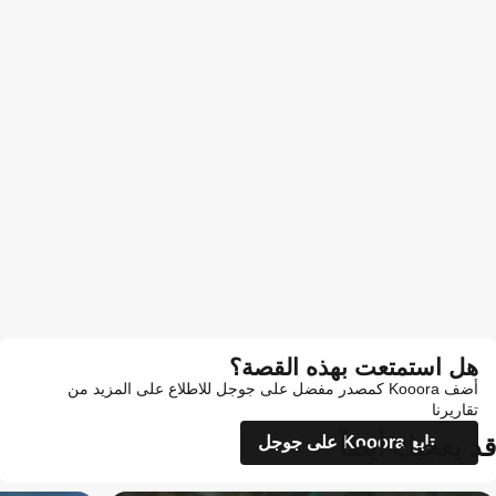
هل استمتعت بهذه القصة؟
أضف Kooora كمصدر مفضل على جوجل للاطلاع على المزيد من
تقاريرنا
قد يعجبك أيضاً
تابع Kooora على جوجل