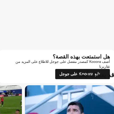
هل استمتعت بهذه القصة؟
أضف Kooora كمصدر مفضل على جوجل للاطلاع على المزيد من
تقاريرنا
قد يعجبك أيضاً
تابع Kooora على جوجل