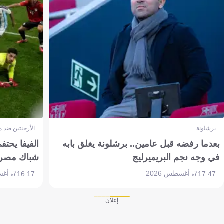
برشلونة
الأرجنتين ضد 
بعدما رفضه قبل عامين.. برشلونة يغلق بابه
الفيفا يحتفي
في وجه نجم البريميرليج
شباك مصر
7 أغسطس 2026
7 أغسطس 2026
16:17
17:47
إعلان