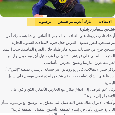
Getty Images
الإنتقالات
مارك أندريه تير شتيجن
برشلونة
شتيجن سيغادر برشلونة
الدوري الإسباني
جيرونا
ألمانيا
إسبانيا
كرة قدم
أوشك نادي جيرونا، على التعاقد مع الحارس الألماني لبرشلونة، مارك أندريه
تير شتيجن، ليعزز صفوف الفريق خلال فترة الانتقالات الشتوية الجارية.
شتيجن خرج من حسابات مدربه هانز فليك خلال الفترة الماضية، حيث اعتمد
المدرب الألماني على فويتشيك تشيزني لفترة، قبل أن يعود خوان جارسيا
لحراسة عرين البارسا ويصبح الحارس الأساسي.
وذكر خبير الانتقالات، فابرزيو رومانو، عبر حسابه الرسمي بمنصة "إكس"، أن
جيرونا على وشك إتمام صفقة ضم شتيجن لمدة نصف موسم على سبيل
الإعارة.
وقال "تم التوصل إلى اتفاق نهائي مع الحارس الألماني الذي وافق على
الانضمام إلى جيرونا".
وأضاف "لا تزال هناك بعض التفاصيل التي تحتاج إلى توضيح مع برشلونة بشأن
الإعارة. جيرونا يأمل في إتمام الصفقة الأسبوع المقبل.. الصفقة قريبة".
وديات الأندية