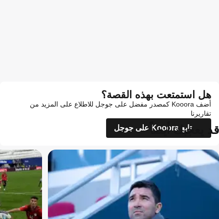
هل استمتعت بهذه القصة؟
أضف Kooora كمصدر مفضل على جوجل للاطلاع على المزيد من
تقاريرنا
قد يعجبك أيضاً
تابع Kooora على جوجل