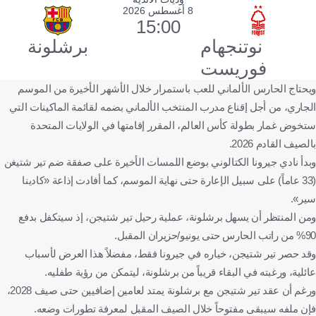
8 أغسطس 2026
15:00
نوتنجهام
برشلونة
فوريست
ويحتاج الحارس الألماني للعب باستمرار خلال الأشهر الأخيرة من الموسم
الجاري، من أجل إقناع مدرب المنتخب الألماني بضمه لقائمة الماكينات التي
ستخوض غمار بطولة كأس العالم، المقرر إقامتها في الولايات المتحدة
بالصيف القادم 2026.
وبدأ نادي جيرونا الكتالوني بوضع اللمسات الأخيرة على صفقة ضم تير شتيغن
(33 عاماً) على سبيل الإعارة حتى نهاية الموسم، كما أفادت إذاعة «كادينا
سير».
ومن المنتظر أن يسهل برشلونة، عملية رحيل تير شتيجن، إذ سيتكفل بدفع
90% من راتب الحارس حتى يونيو/حزيران المقبل.
وقد حصر تير شتيجن، خياره في جيرونا فقط، مفضلاً هذا العرض لأسباب
عائلية، ورغبته في البقاء قريباً من برشلونة، ليتمكن من رؤية طفليه.
ورغم أن عقد تير شتيجن مع برشلونة يمتد لعامين إضافيين حتى صيف 2028،
فإن ملفه سيبقى مفتوحاً خلال الصيف المقبل لمعرفة تطورات وضعه.