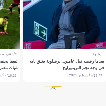
برشلونة
الأرجنتين ضد 
بعدما رفضه قبل عامين.. برشلونة يغلق بابه
الفيفا يحتفي
في وجه نجم البريميرليج
شباك مصر
7 أغسطس 2026
7 أغسطس 2026
16:17
17:47
إعلان