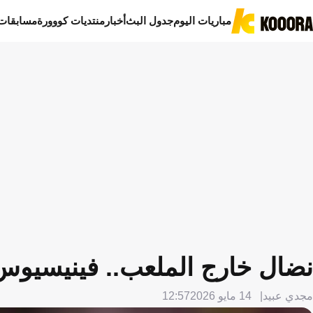
مباريات اليوم
جدول البث
أخبار
منتديات كووورة
مسابقات
نضال خارج الملعب.. فينيسيوس 
مجدي عبيد
14 مايو 2026
12:57