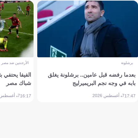
برشلونة
الأرجنتين ضد مصر
بعدما رفضه قبل عامين.. برشلونة يغلق
الفيفا يحتفي بث
بابه في وجه نجم البريميرليج
شباك مصر
7 أغسطس 2026
7 أغسطس 2026
16:17
17:47