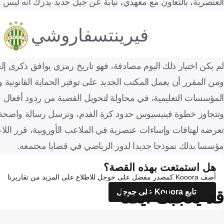
العنصرية، بالتعاون مع معهدي، نيابةً عن جيل جديد يدرك أنه ليس 
فيرينتسفاروشي
لم يكن اختيار ذلك اليوم مصادفة، فهو تاريخ رمزي يوافق ذكرى إلغاء العبودية في البرازيل عام 1888
ومن المقرر أن يعمل المكتب الجديد على توفير الحماية القانوني
المؤسسات التعليمية، في محاولة لتحويل القضية من ردود أفعا
وتتجاوز خطوة فينيسيوس حدود كرة القدم، وترسل رسالة واضحة ب
تعرضه لهتافات وإساءات عنصرية في الملاعب الأوروبية، قرر اللاع
مؤسسا بذلك نموذجا جديدا لدور الرياضي في قضايا مجتمعه.
هل استمتعت بهذه القصة؟
أضف Kooora كمصدر مفضل على جوجل للاطلاع على المزيد من تقاريرنا
قد يعجبك أيضاً
تابع Kooora على جوجل