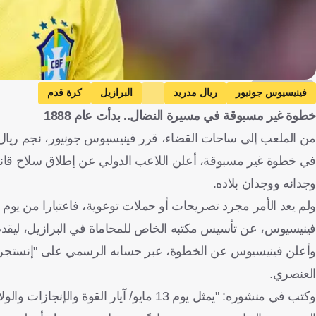
Getty Images
فينيسيوس جونيور
ريال مدريد
البرازيل
كرة قدم
خطوة غير مسبوقة في مسيرة النضال.. بدأت عام 1888
من الملعب إلى ساحات القضاء، قرر فينيسيوس جونيور، نجم ريال
في خطوة غير مسبوقة، أعلن اللاعب الدولي عن إطلاق سلاح قانون
وجدانه ووجدان بلاده.
ولم يعد الأمر مجرد تصريحات أو حملات توعوية، فاعتبارا من يوم 
فينيسيوس، عن تأسيس مكتبه الخاص للمحاماة في البرازيل، ليقدم 
وأعلن فينيسيوس عن الخطوة، عبر حسابه الرسمي على "إنستجرام"، 
العنصري.
وكتب في منشوره: "يمثل يوم 13 مايو/ آيار