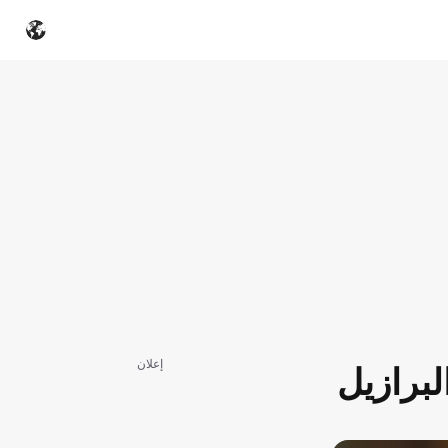
إعلان
برازيل