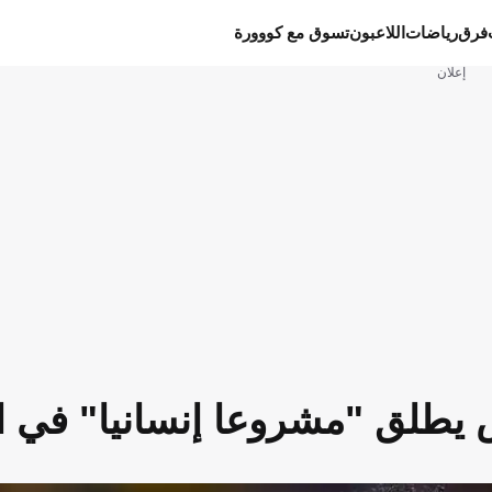
فرق
رياضات
اللاعبون
تسوق مع كووورة
إعلان
يطلق "مشروعا إنسانيا" في ال