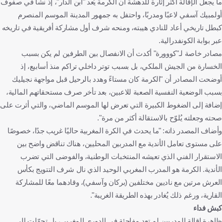
ما يجعل الإقالة أكثر إثارة للدهشة أن الكرمة يُعد "ابن الدار"، إذ نشأ في صفوف
أولمبيك آسفي لاعبًا ومدربًا، واحتفل به جمهور المدينة الموسم المنصرم
كبطل تاريخي أعاد للنادي هيبته، ومنحه شرف أول مشاركة أفريقية في تاريخه
عبر بوابة الكونفدرالية.
مصادر خاصة لـ"كووورة" أكدت أن الانفصال بين الطرفين لم يكن بسبب
الخسارة من الجيش الملكي، بل بسبب توتر داخلي تراكم منذ أسابيع، إذ
أوضحت المصادر أن "الكرمة كان مستاءً وهدد بالرحيل قبل مواجهة نجيليك
بسبب الوضعية النفسية الصعبة للاعبين، بعد تأخر صرف مستحقاتهم المالية،
إضافة إلى الضغوط الكبيرة التي تعرض لها الموسم الماضي، والتي أثرت على
صحته وجعلته يُلوّح بالاستقالة أكثر من مرة".
وأضاف المصدر ذاته: "ما يحدث في الكرة المغربية حاليًا غريب جدًا، خصوصًا
على مستوى تعامل الأندية مع المدربين المحليين، هناك تناقض واضح بين
الاستقرار الفني الذي تعيشه المنتخبات الوطنية، والفوضى التي تضرب
الأندية. الكرمة هو المدرب المغربي الوحيد الذي نال شرف التتويج بكأس
العرش مرتين مع ناديين مختلفين (بركان وآسفي)، وقادهما معًا للمشاركة
القارية، ورغم ذلك يُغادر بهذه الطريقة الغريبة".
كبش فداء
ظاهرة إقالة المدربين لم تعد مفاجئة في الدوري المغربي، بل تحوّلت إلى