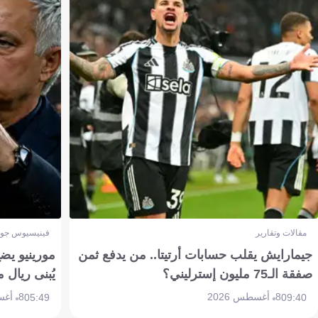
مقالات وتقارير
فينيسيوس جون
جيمارايش يقلب حسابات أرتيتا.. من يدفع ثمن
مورينيو يض
صفقة الـ75 مليون إسترليني؟
يُبنى ريال 
8 أغسطس 2026
8 أغسطس 2026
05:49
09:40