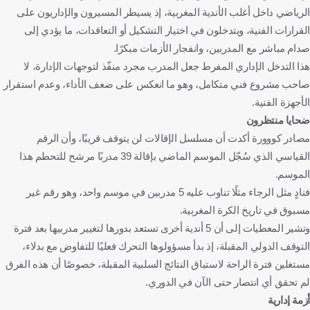
الرياضي داخل أغلب الأندية المغربية، إذ يسيطر المسيرون والإداريون على
القرارات الفنية، ويتدخلون في اختيار التشكيل أو التعاقدات، ما يؤدي إلى
صدام مباشر مع المدربين، وانفجار الأزمات مبكرًا.
هذا التدخل الإداري المفرط جعل المدرب مجرد منفّذ لتوجهات الإدارة، لا
صاحب مشروع فني متكامل، وهو ما انعكس على ضعف الأداء، وعدم استقرار
الأجهزة الفنية.
ضحايا منتظرون
مصادر كووورة أكدت أن مسلسل الإقالات لن يتوقف قريبًا، وأن الرقم
القياسي الذي سُجّل الموسم الماضي بإقالة 39 مدربًا مرشح للتحطم هذا
الموسم.
فنادٍ مثل الرجاء مثلًا تناوب عليه 5 مدربين في موسم واحد، وهو رقم غير
مسبوق في تاريخ الكرة المغربية.
وتشير المعطيات إلى أن 5 أندية أخرى تستعد بدورها لتغيير مدربيها بعد فترة
التوقف الدولي المقبلة، إذ بدأ مسؤولوها التحرك فعليًا للتفاوض مع بدلاء،
مستغلين فترة الراحة لاستباق النتائج السلبية المقبلة، خصوصًا أن هذه الفرق
لم تحقق أي انتصار حتى الآن في الدوري.
أزمة إدارية