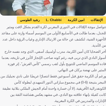
الإنتقالات
امين الكرمة
L. Chabbi
رشيد الطوسي
تتواصل موجة الإقالات في الدوري المغربي لكرة القدم بشكل لافت ومثير
نهضة الزمامرة ضد الكوكب الرياضي المراكشي
نهضة الزمامرة
للجدل، بعدما طالت في الأسابيع الأولى من الموسم أسماء وازنة على مقاعد
الكوكب الرياضي المراكشي
الدوري المغربي الممتاز
الأجهزة الفنية، لتكشف عن حالة من الارتباك الإداري وغياب الرؤية داخل عدد
الرجاء البيضاوي ضد المغرب الفاسي
الرجاء البيضاوي
من الأندية.
المغرب الفاسي
أولمبيك آسفي ضد الجيش الملكي
آخر الضحايا كان أمين الكرمة، مدرب أولمبيك آسفي، الذي وجد نفسه خارج
أسوار النادي الذي تربى فيه، رغم كونه صاحب الإنجاز الأبرز في تاريخه، بعدما
أولمبيك آسفي
الجيش الملكي
المغرب
كرة قدم
قاده الموسم الماضي للتتويج بأول لقب رسمي "كأس العرش"، إثر فوزه
المثير على نهضة بركان في النهائي.
ورغم أن الكرمة حقق قبل أسبوعين فقط انتصارًا عريضًا على نادي نجيليك من
النيجر بنتيجة (6-0) في مجموع مباراتي الدور التمهيدي لبطولة كأس
الكونفدرالية الأفريقية، إلا أن خسارة واحدة أمام الجيش الملكي بثلاثية نظيفة
كانت كفيلة بإنهاء علاقته مع النادي، في مشهد يعكس هشاشة الثقة بين
الإدارات والمدربين في الكرة المغربية.