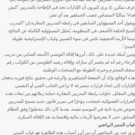
عرف متكرر، إذ يرى كثيرون أن الإدارات تجد في الإطاحة بالمدربين "كبش
فداء" مثاليًا لامتصاص غضب الجماهير بعد أي تعثر.
ويقول أحد المسؤولين السابقين في رابطة المدربين المغاربة إن "المدرب
أصبح الحلقة الأضعف في المنظومة، يُحمّل المسؤولية الكاملة عن النتائج،
بينما الأزمة الحقيقية تكمن في سوء التسيير وغياب الإستراتيجية طويلة
المدى".
وتبرز أمثلة عديدة على ذلك، أبرزها إقالة التونسي الأسعد الشابي من تدريب
الرجاء رغم أنه لم يخسر أي مباراة، وإقالة رشيد الطوسي من الكوكب رغم
سجله المحترم وخبرته الطويلة مع المنتخبات الوطنية.
هذه الوقائع تؤكد أن الضغط الجماهيري والرغبة في تحقيق نتائج فورية يدفعان
الإدارات إلى اتخاذ قرارات متسرعة لا تراعي الجانب الفني أو النفسي.
وفي المقابل، حاولت رابطة المدربين المغاربة حماية زملائهم من تبعات هذه
القرارات العشوائية، فنجحت مؤخرًا في تمرير قانون جديد يسمح للمدربين
بخوض تجربة ثانية في الموسم نفسه، بعدما كان ذلك محظورًا وفق النظام
السابق، حتى لا يتعرضوا لأزمات مالية واقتصادية بعد الإقالة المبكرة.
غياب المدير الرياضي
يرى عدد من المتابعين أن من أبرز أسباب هذه الظاهرة هو غياب المدير