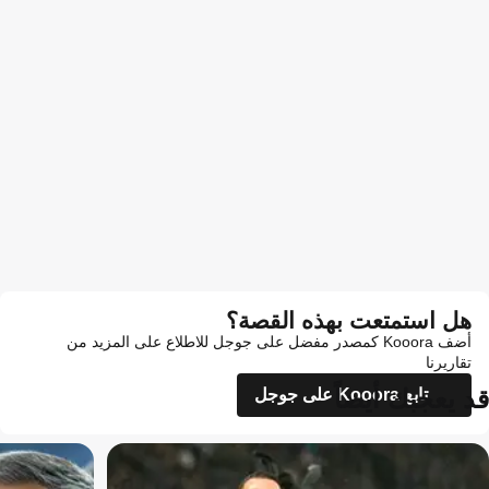
هل استمتعت بهذه القصة؟
أضف Kooora كمصدر مفضل على جوجل للاطلاع على المزيد من
تقاريرنا
قد يعجبك أيضاً
تابع Kooora على جوجل