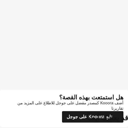
هل استمتعت بهذه القصة؟
أضف Kooora كمصدر مفضل على جوجل للاطلاع على المزيد من
تقاريرنا
قد يعجبك أيضاً
تابع Kooora على جوجل