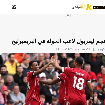
مباشر
إعلان
نجم ليفربول لاعب الجولة في البريميرليج
كووورة
23 سبتمبر 2025
11:56