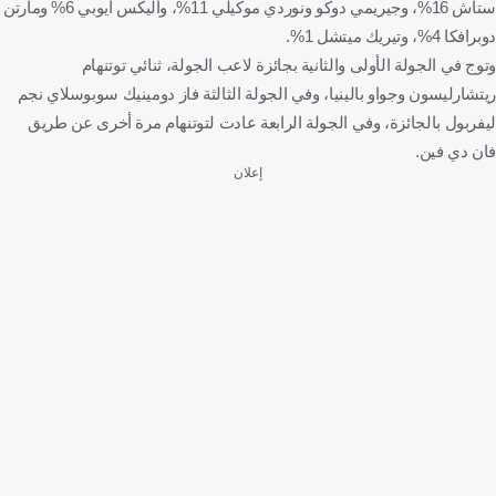
ستاش 16%، وجيريمي دوكو ونوردي موكيلي 11%، وأليكس أيوبي 6% ومارتن
دوبرافكا 4%، وتيريك ميتشل 1%.
وتوج في الجولة الأولى والثانية بجائزة لاعب الجولة، ثنائي توتنهام
ريتشارليسون وجواو بالينيا، وفي الجولة الثالثة فاز دومينيك سوبوسلاي نجم
ليفربول بالجائزة، وفي الجولة الرابعة عادت لتوتنهام مرة أخرى عن طريق
فان دي فين.
إعلان