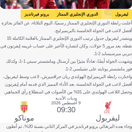
Getty Images
ليفربول
الدوري الإنجليزي الممتاز
برونو فيرنانديز
أعلنت رابطة الدوري الإنجليزي الممتاز رسميًا، اليوم الثلاثاء، عن الفائز بجائزة
أنطون ستاخ
جيريمي دوكو
إنجلترا
البرتغال
ألمانيا
أفضل لاعب في الجولة الخامسة بالبريميرليج.
بلجيكا
كرة قدم
ويتصدر ليفربول جدول ترتيب الدوري الإنجليزي الممتاز بالعلامة الكاملة 15
نقطة، بعد مرور 5 جولات، وكان انتصاره الأخير على حساب غريمه إيفرتون في
ديربي ميرسيسايد 2-1.
وشهدت الجولة أيضًا، تعادلًا مثيرًا بين آرسنال ومانشستر سيتي 1-1، وكذلك
فوز مانشستر يونايتد على تشيلسي 2-1.
واختارت رابطة البريميرليج الهولندي ريان جرافنبيرش، لاعب وسط ليفربول،
أفضل لاعب في الجولة الخامسة، بعد الأداء المميز الذي قدمه أمام إيفرتون.
وحصل اللاعب الهولندي على 31% من الأصوات في استطلاع رأي الجماهير.
وديات الأندية
9 أغسطس 2026
09:30
ليفربول
موناكو
وجاء بعده البرتغالي برونو فرنانديز في المركز الثاني بنسبة 20%، ثم أنطون