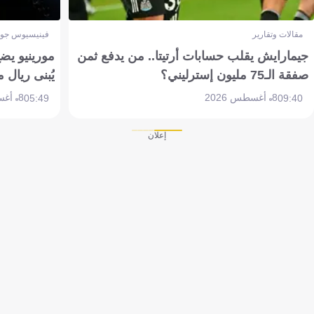
مقالات وتقارير
فينيسيوس جون
جيمارايش يقلب حسابات أرتيتا.. من يدفع ثمن
مورينيو يض
صفقة الـ75 مليون إسترليني؟
يُبنى ريال 
8 أغسطس 2026
8 أغسطس 2026
05:49
09:40
إعلان