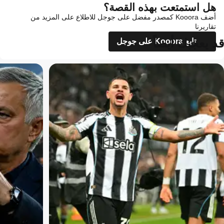
هل استمتعت بهذه القصة؟
أضف Kooora كمصدر مفضل على جوجل للاطلاع على المزيد من
تقاريرنا
قد يعجبك أيضاً
تابع Kooora على جوجل