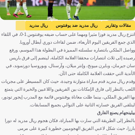
Getty Images
مقالات وتقارير
ريال مدريد ضد يوفنتوس
ريال مدريد
انتزع ريال مدريد فوزا مثيرا ومهما على حساب ضيفه يوفنتوس 1-0، في اللقاء
يوفنتوس
دوري أبطال أوروبا
جود بيلينجهام
كيليان مبابي
الذي جمع الفريقين اليوم الأربعاء، ضمن لقاءات دوري أبطال أوروبا.
إسبانيا
إيطاليا
إنجلترا
فرنسا
كرة قدم
وواصل الملكي بانتصاره سلسلته المميزة في البطولة هذا الموسم، ورفع
رصيده إلى ثلاث انتصارات محققا العلامة الكاملة، لينضم إلى فرق باريس
سان جيرمان، وبايرن ميونخ، وإنتر ميلان، وآرسنال، وبوروسيا دورتموند، في
الأندية التي حققت العلامة الكاملة حتى الآن.
وقدم ريال مدريد قدم مباراة متوازنة وجيدة، حيث كان المسيطر على مجريات
اللعب بالنظر إلى فارق الإمكانات بين الفريقين واللاعبين والخبرة التي يتمتع
بها الفريق الملكي، بينما ظلت معاناة يوفنتوس قائمة مع المدرب إيجور تودور،
ليتلقى الفريق خسارته الثانية على التوالي بجميع المسابقات.
بيلينجهام يصنع الفارق
بالنظر إلى الطريقة التي سارت بها المباراة، فكان هجوم ريال مدريد له دورا
بارزا، حيث شكل لاعبي الفريق الهجوميين خطورة كبيرة على مرمى