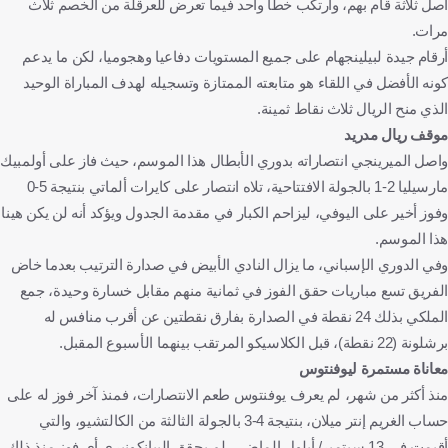
أصل ثلاثة قام بهم، وارتكب خطأ واحد فيما تعرض للعرقلة من الخصم ثلاث
مرات.
أرقام جيدة لبيلينجهام على جميع المستويات دفاعيا وهجوميا، لكن ما يدعم
كونه الأفضل في اللقاء هو متابعته الممتازة وتسجيله لهدف المباراة الوحيد
الذي منح الريال ثلاث نقاط ثمينة.
موقف ريال مدريد
واصل الميرينجي انتصاراته بدوري الأبطال هذا الموسم، حيث فاز على أولمبيك
مارسيليا 2-1 بالجولة الافتتاحية، تلاه انتصار على كايرات ألماتي بنتيجة 5-0
وفوز أخير على اليوفي، ليزاحم الكبار في مقدمة الجدول ويؤكد أنه لن يكن هينا
هذا الموسم.
وفي الدوري الإسباني، ما يزال النادي الأبيض في صدارة الترتيب بعدما خاض
الفريق تسع مباريات حقق الفوز في ثمانية منهم مقابل خسارة وحيدة، جمع
الملكي بذلك 24 نقطة في الصدارة بفارق نقطتين عن أقرب منافس له
برشلونة (22 نقطة)، قبل الكلاسيكو المرتقب بينهما الأسبوع المقبل.
معاناة مستمرة ليوفنتوس
منذ أكثر من شهر، لم يعرف يوفنتوس طعم الانتصارات، فمنذ آخر فوز له على
حساب الغريم إنتر ميلان، بنتيجة 4-3 بالجولة الثالثة من الكالتشيو، والتي
أقيمت في 13 سبتمبر/ أيلول الماضي، لم يحقق البيانكونيري أي فوز منذ ذلك