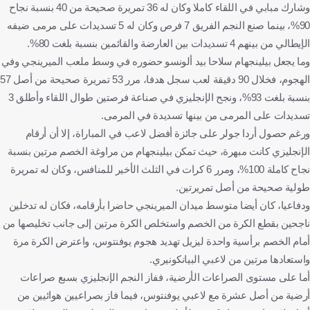
وشارك مبابي في اللقاء كاملا وكان له 36 تمريرة صحيحة من 40 بنسبة نجاح
90%، بينما صنع النجم الفريق 7 فرص وكان له 5 تسديدات على مرمى ضيفه
الإيطالي من بينهم 4 تسديدات بين العارضة والقائمين بنسبة بلغت 80%.
وما يجعل بيلينجهام سلاحا بيد ألونسو حضوره في وسط ملعب الميرينجي وفي
الهجوم، فخلال 90 دقيقة لعب سجل هدفا، مرر 53 تمريرة صحيحة من أصل 57
بنسبة بلغت 93%، ونجح الإنجليزي في صناعة فرصتين طوال اللقاء وأطلق 3
تسديدات على المرمى من بينها تسديدة في المرمى.
ورغم حصول أردا جولر على جائزة أفضل لاعب في المباراة، إلا أن أرقام
الإنجليزي كانت مبهرة، حيث تمكن بيلينجهام من مراوغة الخصم مرتين بنسبة
نجاح كاملة 100%، ومرر 6 كرات في الثلث الأخير للمنافس، وكان له تمريرة
طولية صحيحة من أصل تمريرتين.
ودفاعيا، كان أيضا متوسط ميدان الميرينجي حاضرا بأرقامه، فكان له تدخلين
ناجحين بقطع الكرة من الخصم واستخلص الكرة مرتين إلى جانب تخليصها من
أمام الخصم برأسية واحدة ليزيل تهديد هجوم يوفنتوس، واعترض الكرة مرة
واستعادها مرتين من لاعبي البيانكونيري.
أما على مستوى الصراعات الأرضية، ففاز النجم الإنجليزي بسبع صراعات
أرضية من أصل عشرة مع لاعبي يوفنتوس، فيما فاز بصراعيين هوائيين من