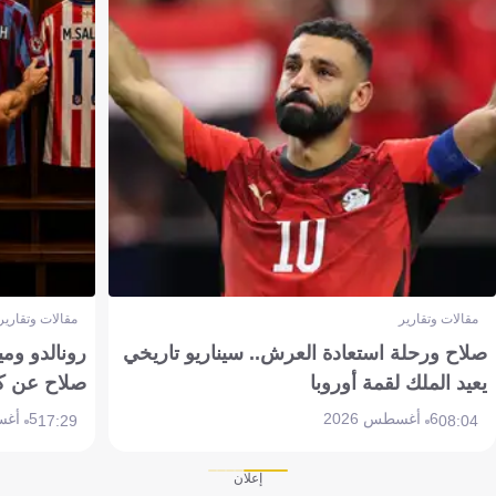
مقالات وتقارير
مقالات وتقارير
صلاح ورحلة استعادة العرش.. سيناريو تاريخي
رونالدو وم
يعيد الملك لقمة أوروبا
صلاح عن ك
6 أغسطس 2026
5 أغسطس 2026
17:29
08:04
إعلان