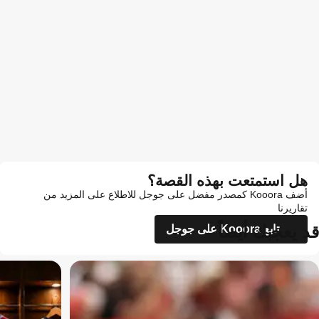
هل استمتعت بهذه القصة؟
أضف Kooora كمصدر مفضل على جوجل للاطلاع على المزيد من
تقاريرنا
قد يعجبك أيضاً
تابع Kooora على جوجل