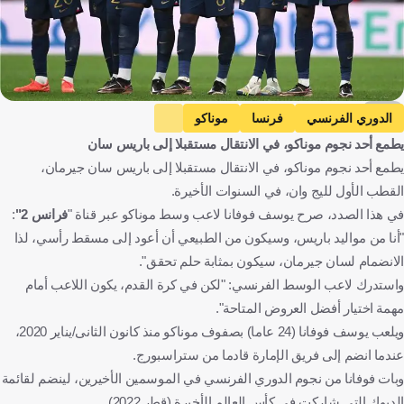
AFP
الدوري الفرنسي
فرنسا
موناكو
يطمع أحد نجوم موناكو، في الانتقال مستقبلا إلى باريس سان
باريس سان جيرمان
يوسف فوفانا
الإنتقالات
كرة قدم
يطمع أحد نجوم موناكو، في الانتقال مستقبلا إلى باريس سان جيرمان،
القطب الأول لليج وان، في السنوات الأخيرة.
في هذا الصدد، صرح يوسف فوفانا لاعب وسط موناكو عبر قناة "
فرانس 2"
:
"أنا من مواليد باريس، وسيكون من الطبيعي أن أعود إلى مسقط رأسي، لذا
الانضمام لسان جيرمان، سيكون بمثابة حلم تحقق".
واستدرك لاعب الوسط الفرنسي: "لكن في كرة القدم، يكون اللاعب أمام
مهمة اختيار أفضل العروض المتاحة".
ويلعب يوسف فوفانا (24 عاما) بصفوف موناكو منذ كانون الثانى/يناير 2020،
عندما انضم إلى فريق الإمارة قادما من ستراسبورج.
وبات فوفانا من نجوم الدوري الفرنسي في الموسمين الأخيرين، لينضم لقائمة
الديوك التي شاركت في كأس العالم الأخيرة (قطر 2022).