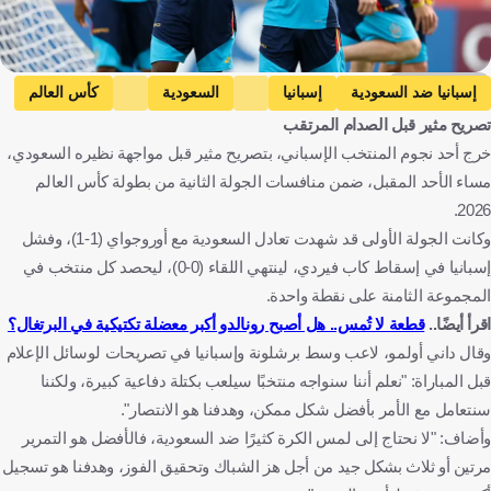
Getty Images
إسبانيا ضد السعودية
إسبانيا
السعودية
كأس العالم
تصريح مثير قبل الصدام المرتقب
داني أولمو
إسبانيا
المملكة العربية السعودية
الولايات المتحدة
خرج أحد نجوم المنتخب الإسباني، بتصريح مثير قبل مواجهة نظيره السعودي،
كرة قدم
مساء الأحد المقبل، ضمن منافسات الجولة الثانية من بطولة كأس العالم
2026.
وكانت الجولة الأولى قد شهدت تعادل السعودية مع أوروجواي (1-1)، وفشل
إسبانيا في إسقاط كاب فيردي، لينتهي اللقاء (0-0)، ليحصد كل منتخب في
المجموعة الثامنة على نقطة واحدة.
اقرأ أيضًا..
قطعة لا تُمس.. هل أصبح رونالدو أكبر معضلة تكتيكية في البرتغال؟
وقال داني أولمو، لاعب وسط برشلونة وإسبانيا في تصريحات لوسائل الإعلام
قبل المباراة: "نعلم أننا سنواجه منتخبًا سيلعب بكتلة دفاعية كبيرة، ولكننا
سنتعامل مع الأمر بأفضل شكل ممكن، وهدفنا هو الانتصار".
وأضاف: "لا نحتاج إلى لمس الكرة كثيرًا ضد السعودية، فالأفضل هو التمرير
مرتين أو ثلاث بشكل جيد من أجل هز الشباك وتحقيق الفوز، وهدفنا هو تسجيل