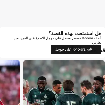
هل استمتعت بهذه القصة؟
أضف Kooora كمصدر مفضل على جوجل للاطلاع على المزيد من
تقاريرنا
قد يعجبك أيضاً
تابع Kooora على جوجل