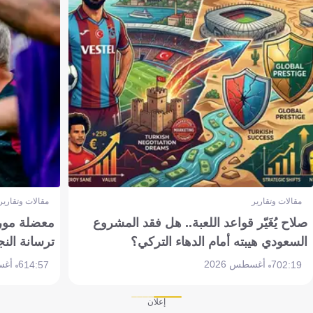
مقالات وتقارير
مقالات وتقارير
صلاح يُغَيّر قواعد اللعبة.. هل فقد المشروع
معضلة مورين
السعودي هيبته أمام الدهاء التركي؟
ترسانة النج
7 أغسطس 2026
6 أغسطس 2026
14:57
02:19
إعلان