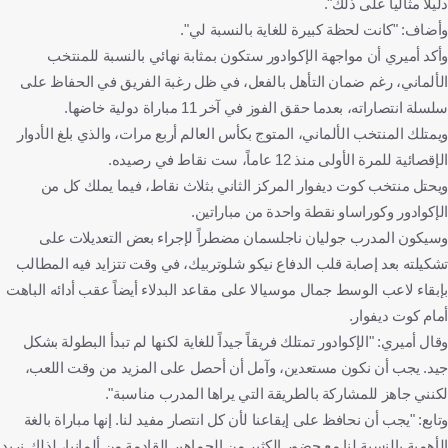
دليلا مثاليا على ذلك".
وأضاف: "كانت لحظة كبيرة للغاية بالنسبة لي".
وأكد أميري أن مواجهة الإكوادور ستكون بمثابة نهائي بالنسبة للمنتخب
الألماني، رغم ضمان التأهل بالفعل، في ظل رغبة الفريق في الحفاظ على
سلسلة انتصاراته، بعدما حقق الفوز في آخر 11 مباراة دولية خاضها.
ويمتلك المنتخب الألماني، المتوج بكأس العالم أربع مرات، والذي بلغ الأدوار
الإقصائية للمرة الأولى منذ 12 عاماً، ست نقاط في رصيده.
ويحتل منتخب كوت ديفوار المركز الثاني بثلاث نقاط، فيما يملك كل من
الإكوادور وكوراساو نقطة واحدة من مباراتين.
وسيكون المدرب جوليان ناجلسمان مضطراً لإجراء بعض التعديلات على
تشكيلته بعد إصابة قلب الدفاع نيكو شلوتربيك، في وقت تتزايد فيه المطالب
بإبقاء لاعب الوسط جمال موسيالا على مقاعد البدلاء أيضاً عقب أدائه الباهت
أمام كوت ديفوار.
وقال أميري: "الإكوادور تمتلك فريقاً جيداً للغاية لكنها لم تبدأ البطولة بشكل
جيد. يجب أن نكون مستعدين، وآمل أن أحصل على المزيد من وقت اللعب،
لكنني جاهز للمشاركة بالطريقة التي يراها المدرب مناسبة".
وتابع: "يجب أن نحافظ على إيقاعنا لأن كل انتصار مفيد لنا. إنها مباراة بالغة
الأهمية بالنسبة لنا مع حضور الكثير من الجماهير القادمة من ألمانيا، لذلك نريد