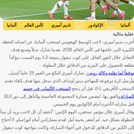
Getty Images
ألمانيا
الإكوادور
ناديم أميري
كأس العالم
ألمانيا
عقلية مثالية
الإكوادور
كرة قدم
أعرب نديم أميري، لاعب الوسط الهجومي لمنتخب ألمانيا، عن امتنانه للحظة
الكبيرة التي عاشها في كأس العالم 2026، بعدما شارك بديلاً وصنع هدف
التعادل خلال الفوز القاتل على كوت ديفوار بنتيجة 2-1 يوم السبت، مؤكداً
تطلعه للحصول على المزيد من الدقائق خلال البطولة.
ووفقاً لما نقلته وكالة رويترز
، شارك أميري البالغ من العمر 29 عاماً كبديل،
وأرسل كرة مرفوعة للمهاجم دينيز أونداف الذي سجل منها هدف إلغاء تقدم
المنتخب الأفريقي 1-0، قبل أن ينجح
المنتخب الألماني في حسم
المباراة
والفوز بها، ليضمن صدارة المجموعة الخامسة والتأهل إلى دور الـ32
قبل مباراته الأخيرة أمام الإكوادور يوم الخميس.
وقال أميري خلال مؤتمر صحفي، اليوم الإثنين: "أعتقد أن كل لاعب يريد أن يبدأ
البطولة بشكل جيد. لم أشعر بخيبة أمل لعدم مشاركتي أمام كوراساو. لا أحتاج
إلى الكثير من الدقائق للدخول في أجواء المباراة، وكانت مواجهة كوت ديفوار