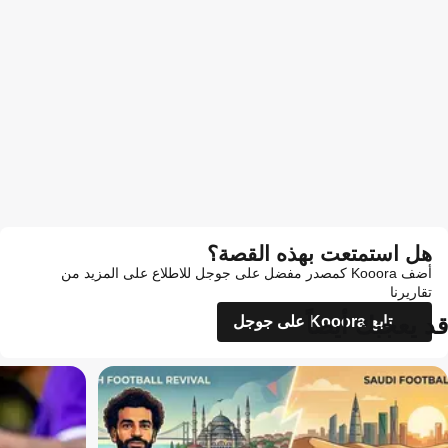
هل استمتعت بهذه القصة؟
أضف Kooora كمصدر مفضل على جوجل للاطلاع على المزيد من
تقاريرنا
قد يعجبك أيضاً
تابع Kooora على جوجل