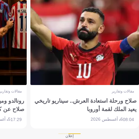
مقالات وتقارير
مقالات وتقارير
صلاح ورحلة استعادة العرش.. سيناريو تاريخي
رونالدو وم
يعيد الملك لقمة أوروبا
صلاح عن ك
6 أغسطس 2026
5 أغسطس 2026
17:29
08:04
إعلان