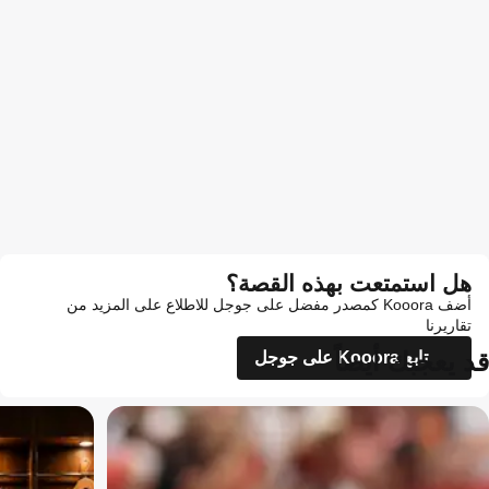
هل استمتعت بهذه القصة؟
أضف Kooora كمصدر مفضل على جوجل للاطلاع على المزيد من
تقاريرنا
قد يعجبك أيضاً
تابع Kooora على جوجل