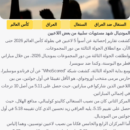
Getty Images
السنغال ضد العراق
السنغال
العراق
كأس العالم
المونديال شهد مستويات سلبية من بعض اللاعبين
تونس ضد هولندا
تونس
هولندا
أوروجواي ضد إسبانيا
كشفت تقارير إحصائية عن أسوأ 5 لاعبين في بطولة كأس العالم 2026 حتى
أوروجواي
إسبانيا
خاليدو كوليبالي
زيد تحسين
الآن، مع انطلاق الجولة الثالثة من دور المجموعات.
إلياس سخيري
إسماعيل الغربي
فيرناندو موسليرا
السنغال
وانطلقت الجولة الثالثة من دور المجموعات بمونديال 2026، من خلال مباراتي
العراق
كندا
تونس
هولندا
الولايات المتحدة
أورغواي
قطر مع البوسنة، وكندا ضد سويسرا.
ومع بداية الجولة الثالثة، كشفت شبكة "WhoScored" عن أن فرناندو موسليرا،
إسبانيا
المكسيك
كرة قدم
حارس مرمى منتخب أوروجواي، هو الأقل تقييمًا في أول جولتين، من بين
اللاعبين الذين شاركوا في مباراتين، حيث حصل على 5.11 من أصل 10 درجات
في إجمالي المباراتين.
المركز الثاني كان من نصيب السنغالي كاليدو كوليبالي، مدافع الهلال، حيث
حصل على تقييم 5.15، يليه العراقي زيد تحسين الذي كان تقييمه 5.18 في أول
جولتين من المونديال.
أما المركزان الرابع والخامس فكانا من نصيب لاعبين تونسيين، وهما إلياس