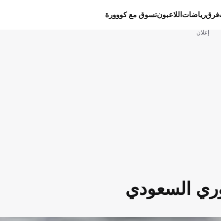
فرق
رياضات
اللاعبون
تسوق مع كووورة
إعلان
وري السعودي