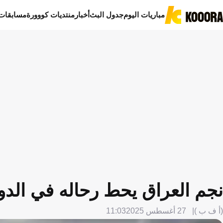
مباريات اليوم
جدول البث
أخبار
منتديات كووورة
مسابقات
نجم العراق يحط رحاله في الد
(أ ف ب )
27 أغسطس 2025
11:03