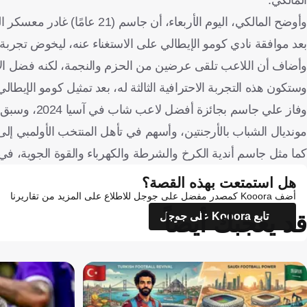
وأوضح المالكي، اليوم الأربعاء
بعد موافقة نادي كومو الإيطالي على الاستغناء عنه، ليخوض تجربة
وأضاف أن اللاعب تلقى عرضين من الحزم والنجمة، لكنه فضل الا
وستكون هذه التجربة الاحترافية الثالثة له، بعد تمثيل كومو الإيطا
مونديال الشباب بالأرجنتين، وأسهم في تأهل المنتخب الأولمبي إلى أولمبياد باريس 2024، حيث نال جائزة أفضل ل
كما مثل جاسم أندية الكرخ والشرطة والكهرباء والقوة الجوية، في
هل استمتعت بهذه القصة؟
أضف Kooora كمصدر مفضل على جوجل للاطلاع على المزيد من تقاريرنا
قد يعجبك أيضاً
تابع Kooora على جوجل