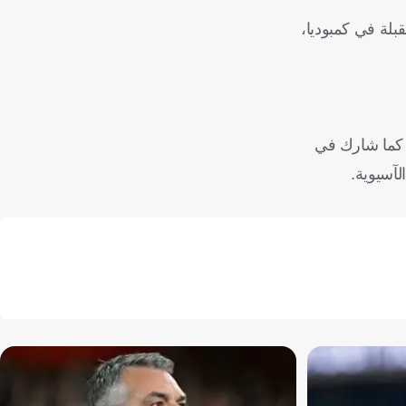
سيا المقبلة في كمبوديا،
جاسم بجائزة أفضل لاعب شاب في آسيا 2024، وسبق أن قاد منتخب شباب العراق للمركز الثاني، في كأس آسيا 2023، كما شارك في