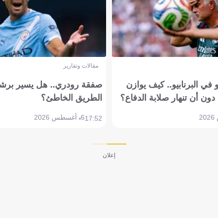
مقالات وتقارير
في البرنابيو.. كيف يوازن
صفقة رودري.. هل يسير برشل
دون أن تنهار صلابة الدفاع؟
الطريق الخاطئ؟
6 أغسطس 2026
17:52
إعلان