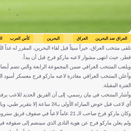
العراق ضد البحرين
العراق
البحرين
كأس العرب
ال
تلقى منتخب العراق، خبراً سيئاً قبل لقاء البحرين، المقرر له غداً 
قطر، حيث انتهى مشوار لاعبه ماركو فرج قبل أن يبدأ.
ويلعب المنتخب العراقي ضمن المجموعة الرابعة والتي تضم أيضا م
وأعلن المنتخب العراقي مغادرة لاعبه ماركو فرج معسكر أسود الراف
الفترة المقبلة.
وأشار المنتخب في بيان رسمي، إلى أن الفريق الجديد للاعب ير
أي لاعب قبل خوض المباراة الأولى بـ24 ساعة إلا بتقرير طبي، وبالتالي يعتمد المنتخب العراقي على 22 لاعبًا.
وكان ماركو فرج صاحب الـ 21 عاماً لاعباً في صفوف فريق سترومسجوديست النرويجي بعد تصعيده من فريق الرديف.
ولم يعلن ماركو فرج عن هوية النادي الذي سينضم إلى صفوفه في ا