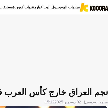
مباريات اليوم
جدول البث
أخبار
منتديات كووورة
مسابقات
نجم العراق خارج كأس العرب قب
محمد السويفي
02 ديسمبر 2025
15:12