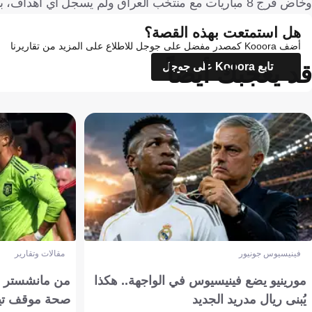
وخاض فرج 8 مباريات مع منتخب العراق ولم يسجل أي أهداف، بينما لعب 31 مباراة مع فريقه النرويجي وسجل 11 هدفاً وقدم 4 تمريرات حاسمة.
هل استمتعت بهذه القصة؟
أضف Kooora كمصدر مفضل على جوجل للاطلاع على المزيد من تقاريرنا
قد يعجبك أيضاً
تابع Kooora على جوجل
فينيسيوس جونيور
مقالات وتقارير
مورينيو يضع فينيسيوس في الواجهة.. هكذا
من مانشستر إل
يُبنى ريال مدريد الجديد
صحة موقف تين هاج 