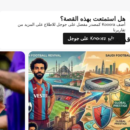
هل استمتعت بهذه القصة؟
أضف Kooora كمصدر مفضل على جوجل للاطلاع على المزيد من
تقاريرنا
قد يعجبك أيضاً
تابع Kooora على جوجل