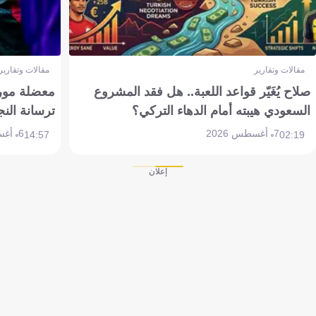
مقالات وتقارير
مقالات وتقارير
صلاح يُغَيّر قواعد اللعبة.. هل فقد المشروع
معضلة مورين
السعودي هيبته أمام الدهاء التركي؟
ترسانة النج
7 أغسطس 2026
6 أغسطس 2026
14:57
02:19
إعلان