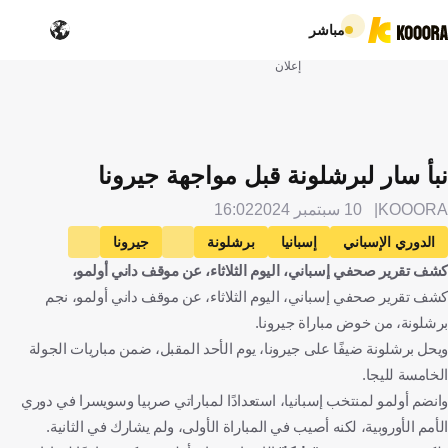
مباشر
إعلان
نبأ سار لبرشلونة قبل مواجهة جيرونا
KOOORA
10 سبتمبر 2024
16:02
الدوري الإسباني
إسبانيا
برشلونة
جيرونا
كشف تقرير صحفي إسباني، اليوم الثلاثاء، عن موقف داني أولمو،
داني أولمو
كرة قدم
كشف تقرير صحفي إسباني، اليوم الثلاثاء، عن موقف داني أولمو، نجم
برشلونة، من خوض مباراة جيرونا.
ويحل برشلونة ضيفًا على جيرونا، يوم الأحد المقبل، ضمن مباريات الجولة
الخامسة لليجا.
وانضم أولمو لمنتخب إسبانيا، استعدادًا لمباراتي صربيا وسويسرا في دوري
الأمم الأوروبية، لكنه أصيب في المباراة الأولى، ولم يشارك في الثانية.