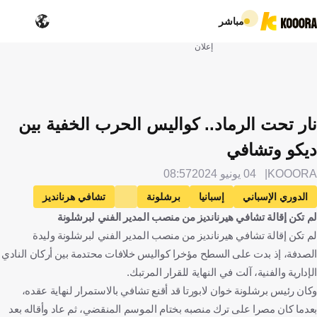
مباشر
إعلان
نار تحت الرماد.. كواليس الحرب الخفية بين
ديكو وتشافي
KOOORA
04 يونيو 2024
08:57
الدوري الإسباني
إسبانيا
برشلونة
تشافي هرنانديز
لم تكن إقالة تشافي هيرنانديز من منصب المدير الفني لبرشلونة
البرتغال
كرة قدم
لم تكن إقالة تشافي هيرنانديز من منصب المدير الفني لبرشلونة وليدة
الصدفة، إذ بدت على السطح مؤخرا كواليس خلافات محتدمة بين أركان النادي
الإدارية والفنية، آلت في النهاية للقرار المرتبك.
وكان رئيس برشلونة خوان لابورتا قد أقنع تشافي بالاستمرار لنهاية عقده،
بعدما كان مصرا على ترك منصبه بختام الموسم المنقضي، ثم عاد وأقاله بعد