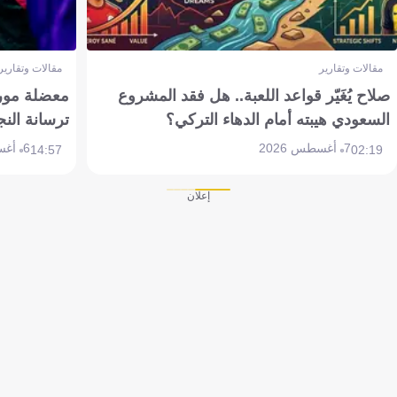
مقالات وتقارير
مقالات وتقارير
صلاح يُغَيّر قواعد اللعبة.. هل فقد المشروع
معضلة مورين
السعودي هيبته أمام الدهاء التركي؟
ترسانة النج
7 أغسطس 2026
6 أغسطس 2026
14:57
02:19
إعلان