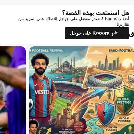
هل استمتعت بهذه القصة؟
أضف Kooora كمصدر مفضل على جوجل للاطلاع على المزيد من
تقاريرنا
قد يعجبك أيضاً
تابع Kooora على جوجل