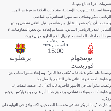
تسريبات آخر اجتماع بينهما.
ووفقا لصحيفة "سبورت" الإسبانية، فقد كانت العلاقة متوترة بين المدير
الرياضي ديكو وتشافي منذ شهر أغسطس/آب الماضي.
وأوضحت أن ديكو شعر بالتقليل من شأنه من قبل الثنائي تشافي وماتيو
أليماني المدير الرياضي السابق، عندما تم إبعاده عن بعض المفاوضات، لا
سيما المحادثات الخاصة مع فياريال لضم الظهير جوان فويث.
وديات الأندية
8 أغسطس 2026
15:00
نوتنجهام
برشلونة
فوريست
وعندما علم ديكو بذلك قال: "يكفي هذا الأمر"، وتم إبعاد ماتيو أليماني عن
برشلونة، لعدم قدرة الثنائي على التفاهم والعمل معا.
وغضب ديكو أيضا في الأشهر الأخيرة، لأنه أكد أن كل صفقة انتقلت إلى
برشلونة كانت بموافقة تشافي، وينطبق هذا الأمر على جواو فيليكس وفيتور
روكي.
وأشارت: "ربما لم يكن تشافي متحمسا للصفقتين، لكنه وافق في النهاية على