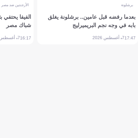
برشلونة
الأرجنتين ضد مصر
بعدما رفضه قبل عامين.. برشلونة يغلق
الفيفا يحتفي بث
بابه في وجه نجم البريميرليج
شباك مصر
7 أغسطس 2026
7 أغسطس 2026
16:17
17:47