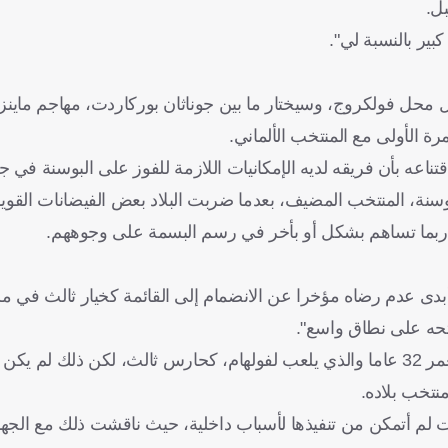
بل.
كبير بالنسبة لي".
محل فولكروج، وسيختار ما بين جوناثان بوركاردت، مهاجم ماينز،
 الأولى مع المنتخب الألماني.
ناعه بأن فريقه لديه الإمكانيات اللازمة للفوز على البوسنة في جم
وسنة، المنتخب المضيف، بعدما ضربت البلاد بعض الفيضانات القوي
ة ربما تساهم بشكل أو بأخر في رسم البسمة على وجوههم.
أبدى عدم رضاه مؤخرا عن الانضمام إلى القائمة كخيار ثالث في م
فتحه على نطاق واسع".
سبة له.
نتخب بلاده.
ات لم أتمكن من تنفيذها لأسباب داخلية، حيث ناقشت ذلك مع الجها