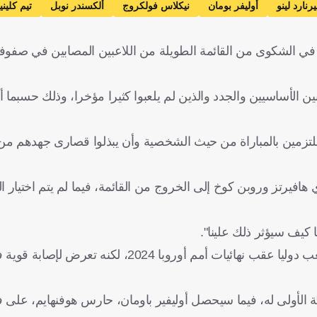
يرنارد لينو
أوليفر بومان
نيكلاس فولكروج
ألكسندر نوبل
تيم كلي
كرة قدم
رغب في الشكوى من القائمة الطويلة من اللاعبين المصابين في صفو
 الأساسيين والجدد والذين لم يلعبوا كثيرا مؤخرا، وذلك حسبما 
 ملتزمين بالمباراة من حيث الشخصية وأن يبذلوا قصارى جهدهم م
افيرتز وروبن كوخ إلى الخروج من القائمة، فيما لم يتم اختيار 
 كيف سيؤثر ذلك علينا".
وتم اختيار تير شتيجن كحارس أساسي بعد اعتزال مانويل نوير اللعب دوليا عقب نهائيات أمم أورو
ية الأولى له، فيما سيحصل أوليفير باومان، حارس هوفنهايم، على