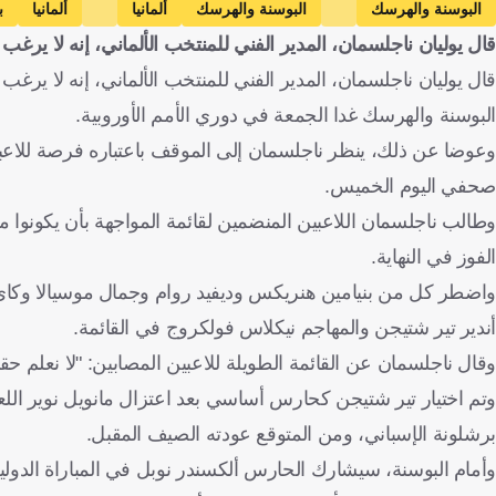
البوسنة والهرسك
البوسنة والهرسك
ألمانيا
ألمانيا
ب
قال يوليان ناجلسمان، المدير الفني للمنتخب الألماني، إنه لا يرغب
جوليان ناجلسمان
كاي هافرتيس
جوناثان بوركاردت
جمال موسيالا
قال يوليان ناجلسمان، المدير الفني للمنتخب الألماني، إنه لا ي
البوسنة والهرسك غدا الجمعة في دوري الأمم الأوروبية.
وعوضا عن ذلك، ينظر ناجلسمان إلى الموقف باعتباره فرصة للاعبين
صحفي اليوم الخميس.
وطالب ناجلسمان اللاعبين المنضمين لقائمة المواجهة بأن يكونوا
الفوز في النهاية.
واضطر كل من بنيامين هنريكس وديفيد روام وجمال موسيالا وكاي ه
أندير تير شتيجن والمهاجم نيكلاس فولكروج في القائمة.
وقال ناجلسمان عن القائمة الطويلة للاعبين المصابين: "لا نعلم حقا
برشلونة الإسباني، ومن المتوقع عودته الصيف المقبل.
وأمام البوسنة، سيشارك الحارس ألكسندر نوبل في المباراة الدول