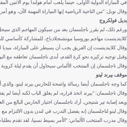
في المباراة الدولية الأولى، حينما يلعب أمام هولندا يوم الاثنين المق
وقال نوبل: "من الناحية الرياضية إنها المباراة المهمة الآن، وهو أمر 
بديل فولكروج
ورغم ذلك، لم يقرر ناجلسمان بعد من سيكون المهاجم الذي سيحل 
كلايندينست مهاجم بوروسيا مونشنجلادباخ، للمشاركة كأساسي للمرة
وقال كلايندينست إن الفريق يجب أن يسيطر على المباراة، مبديا اقت
وقبل توجيه تركيزه نحو كرة القدم، أبدى ناجلسمان تعاطفه مع الب
وقال ناجلسمان إن المنتخب الألماني سيحاول أن يقدم ليلة كروي
موقف بيرند لينو
كما وجه ناجلسمان أيضا رسالة واضحة للحارس بيرند لينو، والذي 
وقال ناجلسمان: "بيرند اتخذ قراره، لم يغلق الباب لكنه أيضا لم ي
وبعد إصابة تير شتيجن، أراد ناجلسمان اختيار الحارس البالغ من العمر 32 عاما والذي يلعب لفولهام، كحارس ثالث، لكن ذلك لم يكن كافيا بالن
وقال لينو لناجلسمان إنه يفضل التدرب في لندن بدون الالتزام مع م
وقال مدرب المنتخب الألماني: "الأمر بسيط نسبيا، لقد تقدم بطلب