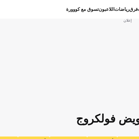
فرق
رياضات
اللاعبون
تسوق مع كووورة
إعلان
عويض فولكروج