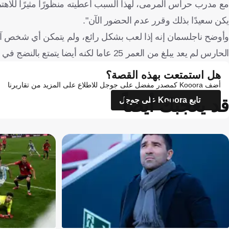
مع مدرب حراس المرمى، لهذا السبب أعطيته منظورًا مثيرًا للاهت
يكن سعيدًا بذلك وقرر عدم الحضور الآن".
وأوضح ناجلسمان إنه إذا لعب بشكل رائع، ولم يتمكن أي شخص آخر
الحارس لم يعد يبلغ من العمر 25 عاما لكنه أيضا يتمتع بالنضج في تقييم الأمور وسيكون مرحبا به إذا فعل ذلك بنفسه.
هل استمتعت بهذه القصة؟
أضف Kooora كمصدر مفضل على جوجل للاطلاع على المزيد من تقاريرنا
قد يعجبك أيضاً
تابع Kooora على جوجل