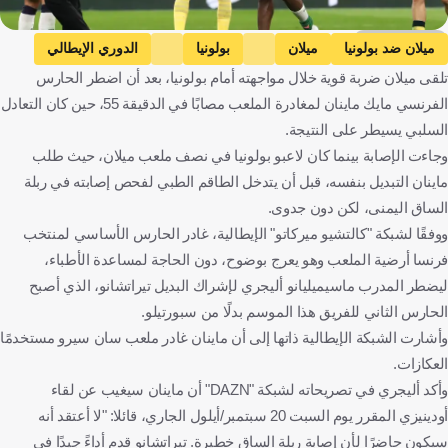
Getty Images
ميلان ضد بولونيا
ميلان
بولونيا
الدوري الإيطالي
تلقى ميلان ضربة قوية خلال مواجهته أمام بولونيا، بعد أن اضطر الحارس
مايك ماينان
إيطاليا
فرنسا
كرة قدم
الفرنسي مايك ماينان لمغادرة الملعب مصابًا في الدقيقة 55، حين كان التعادل
السلبي يسيطر على النتيجة.
وجاءت الإصابة بينما كان لاعبو بولونيا في نصف ملعب ميلان، حيث طلب
ماينان التبديل بنفسه، قبل أن يتدخل الطاقم الطبي لفحص إصابته في ربلة
الساق اليمنى، لكن دون جدوى.
ووفقًا لشبكة "كالتشيو ميركاتو" الإيطالية، غادر الحارس الأساسي لمنتخب
فرنسا أرضية الملعب وهو يعرج بوضوح، دون الحاجة لمساعدة الأطباء،
ليضطر المدرب ماسيميليانو أليجري لإشراك البديل تيراتشانو، الذي أصبح
الحارس الثاني للفريق هذا الموسم بدلًا من سبورتيلو.
وأشارت الشبكة الإيطالية ذاتها إلى أن ماينان غادر ملعب سان سيرو مستخدمًا
العكازات.
وأكد أليجري في تصريحاته لشبكة "DAZN" أن ماينان سيغيب عن لقاء
أودينيزي المقرر يوم السبت 20 سبتمبر/أيلول الجاري، قائلا: "لا أعتقد أنه
سيكون حاضرًا لأن إصابة ربلة الساق خطيرة. تيراتشانو قدم أداءً جيدًا في