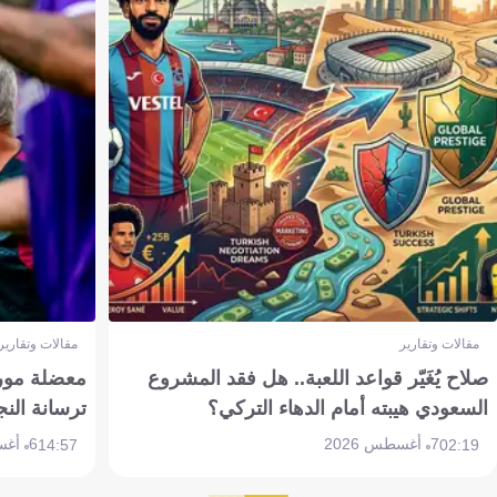
مقالات وتقارير
مقالات وتقارير
صلاح يُغَيّر قواعد اللعبة.. هل فقد المشروع
معضلة مورين
السعودي هيبته أمام الدهاء التركي؟
ترسانة النج
7 أغسطس 2026
6 أغسطس 2026
14:57
02:19