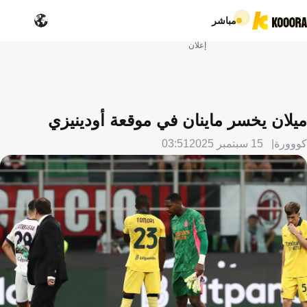
مباشر
إعلان
ميلان يخسر ماينان في موقعة أودينيزي
كووورة
15 سبتمبر 2025
03:51