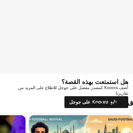
هل استمتعت بهذه القصة؟
أضف Kooora كمصدر مفضل على جوجل للاطلاع على المزيد من
تقاريرنا
قد يعجبك أيضاً
تابع Kooora على جوجل