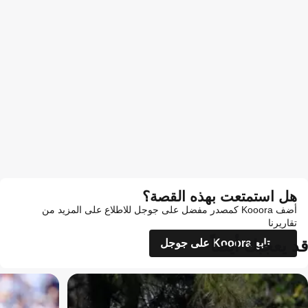
هل استمتعت بهذه القصة؟
أضف Kooora كمصدر مفضل على جوجل للاطلاع على المزيد من
تقاريرنا
قد يعجبك أيضاً
تابع Kooora على جوجل