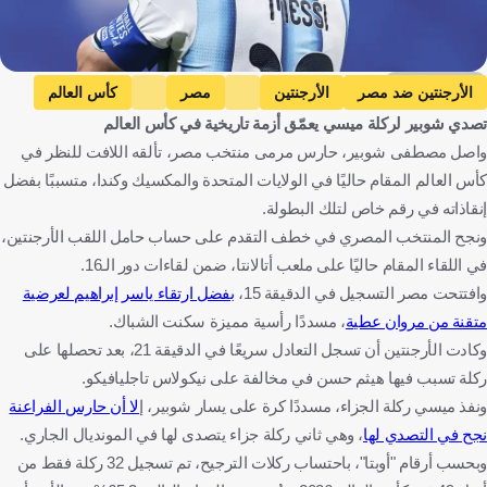
Getty Images
الأرجنتين ضد مصر
الأرجنتين
مصر
كأس العالم
تصدي شوبير لركلة ميسي يعمّق أزمة تاريخية في كأس العالم
ليونيل ميسي
الأرجنتين
مصر
الولايات المتحدة
كرة قدم
واصل مصطفى شوبير، حارس مرمى منتخب مصر، تألقه اللافت للنظر في
كأس العالم المقام حاليًا في الولايات المتحدة والمكسيك وكندا، متسببًا بفضل
إنقاذاته في رقم خاص لتلك البطولة.
ونجح المنتخب المصري في خطف التقدم على حساب حامل اللقب الأرجنتين،
في اللقاء المقام حاليًا على ملعب أتالانتا، ضمن لقاءات دور الـ16.
وافتتحت مصر التسجيل في الدقيقة 15،
بفضل ارتقاء ياسر إبراهيم لعرضية
متقنة من مروان عطية
، مسددًا رأسية مميزة سكنت الشباك.
وكادت الأرجنتين أن تسجل التعادل سريعًا في الدقيقة 21، بعد تحصلها على
ركلة تسبب فيها هيثم حسن في مخالفة على نيكولاس تاجليافيكو.
ونفذ ميسي ركلة الجزاء، مسددًا كرة على يسار شوبير، إ
لا أن حارس الفراعنة
نجح في التصدي لها
، وهي ثاني ركلة جزاء يتصدى لها في المونديال الجاري.
وبحسب أرقام "أوبتا"، باحتساب ركلات الترجيح، تم تسجيل 32 ركلة فقط من