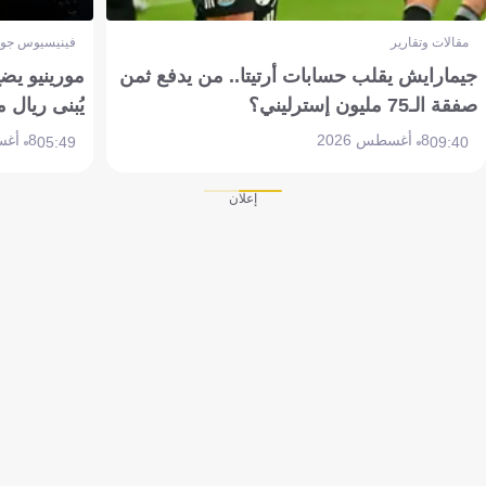
مقالات وتقارير
فينيسيوس جون
جيمارايش يقلب حسابات أرتيتا.. من يدفع ثمن
مورينيو يض
صفقة الـ75 مليون إسترليني؟
يُبنى ريال 
8 أغسطس 2026
8 أغسطس 2026
05:49
09:40
إعلان