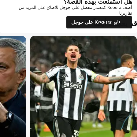
هل استمتعت بهذه القصة؟
أضف Kooora كمصدر مفضل على جوجل للاطلاع على المزيد من
تقاريرنا
قد يعجبك أيضاً
تابع Kooora على جوجل