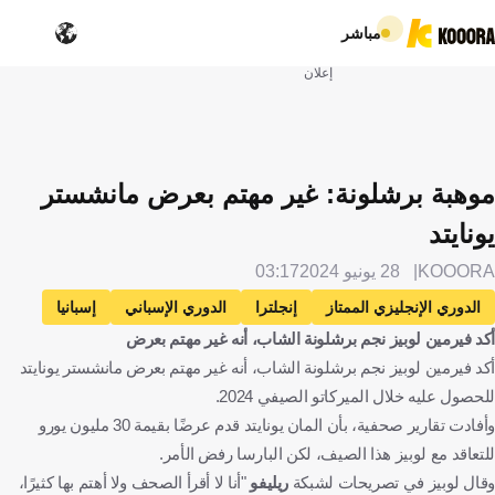
مباشر
إعلان
موهبة برشلونة: غير مهتم بعرض مانشستر
يونايتد
KOOORA
28 يونيو 2024
03:17
الدوري الإنجليزي الممتاز
إنجلترا
الدوري الإسباني
إسبانيا
أكد فيرمين لوبيز نجم برشلونة الشاب، أنه غير مهتم بعرض
مانشستر يونايتد
برشلونة
فيرمين لوبيز
الإنتقالات
أكد فيرمين لوبيز نجم برشلونة الشاب، أنه غير مهتم بعرض مانشستر يونايتد
كرة قدم
للحصول عليه خلال الميركاتو الصيفي 2024.
وأفادت تقارير صحفية، بأن المان يونايتد قدم عرضًا بقيمة 30 مليون يورو
للتعاقد مع لوبيز هذا الصيف، لكن البارسا رفض الأمر.
وقال لوبيز في تصريحات لشبكة
ريليفو
"أنا لا أقرأ الصحف ولا أهتم بها كثيرًا،