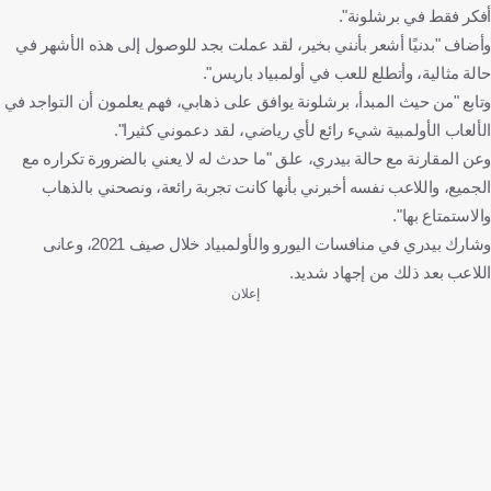
أفكر فقط في برشلونة".
وأضاف "بدنيًا أشعر بأنني بخير، لقد عملت بجد للوصول إلى هذه الأشهر في
حالة مثالية، وأتطلع للعب في أولمبياد باريس".
وتابع "من حيث المبدأ، برشلونة يوافق على ذهابي، فهم يعلمون أن التواجد في
الألعاب الأولمبية شيء رائع لأي رياضي، لقد دعموني كثيرا".
وعن المقارنة مع حالة بيدري، علق "ما حدث له لا يعني بالضرورة تكراره مع
الجميع، واللاعب نفسه أخبرني بأنها كانت تجربة رائعة، ونصحني بالذهاب
والاستمتاع بها".
وشارك بيدري في منافسات اليورو والأولمبياد خلال صيف 2021، وعانى
اللاعب بعد ذلك من إجهاد شديد.
إعلان