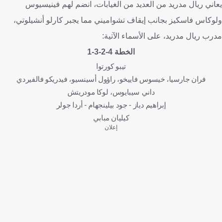
يعاني ريال مدريد من العديد من الغيابات، انضم لهم فينيسيوس
ولوكاس فاسكيز بجانب إيقاف تشواميني مما يجبر كارلو أنشيلوتي،
مدرب ريال مدريد، على الأسماء الآتية:
الخطة 4-2-3-1
تيبو كورتوا
فران جارسيا، خيسوس فاييخو، راؤول أسينسيو، فيدريكو فالفيردي
داني سيبايوس، لوكا مودريتش
إبراهيم دياز - جود بيلينجهام - أردا جولر
كيليان مبابي
إعلان