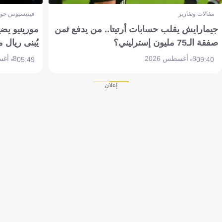
مقالات وتقارير
فينيسيوس جون
جيمارايش يقلب حسابات أرتيتا.. من يدفع ثمن
مورينيو يض
صفقة الـ75 مليون إسترليني؟
يُبنى ريال 
8 أغسطس 2026
8 أغسطس 2026
05:49
09:40
إعلان