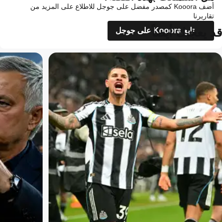
أضف Kooora كمصدر مفضل على جوجل للاطلاع على المزيد من
تقاريرنا
قد يعجبك أيضاً
تابع Kooora على جوجل