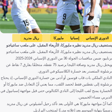
AFP
الدوري الإسباني
إسبانيا
مايوركا
ريال مدريد
يستضيف ريال مدريد نظيره مايوركا، الأربعاء المقبل، على ملعب سانتياجو
كرة قدم
يستضيف ريال مدريد نظيره مايوركا، الأربعاء المقبل، على ملعب سانتياجو
برنابيو، ضمن منافسات الجولة 36 من الدوري الإسباني 2024-2025.
ويحتل ريال مدريد وصافة الليجا برصيد 75 نقطة، متخلفًا بفارق 7 نقاط عن
برشلونة المتصدر بعد خسارة الكلاسيكو في الدوري.
النادي الملكي بات قاب قوسين أو أدنى من خسارة الدوري الإسباني، إذ يحتاج
برشلونة إلى نقطتين فقط لحصد اللقب، مما يعني أنّ التعادل ضد مايوركا أو
الخسارة يمنح لقب الليجا إلى النادي الكتالوني حتى قبل مواجهة إسبانيول في
الديربي مساء الخميس.
كما أنّ مواجهة مايوركا هي الأولى بعد تأكد رحيل أنشيلوتي عن ريال مدريد
رسميًا بنهاية الموسم بعد إعلانه مدربًا لمنتخب البرازيل.