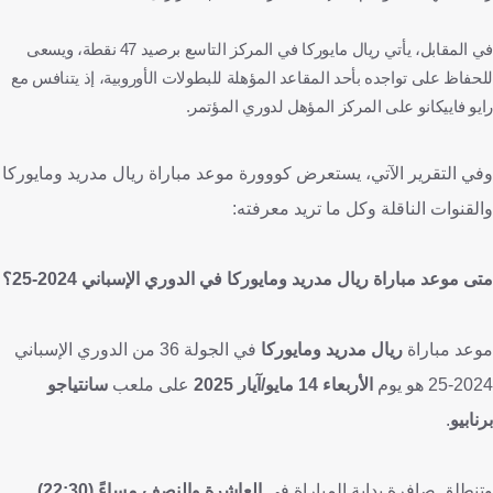
في المقابل، يأتي ريال مايوركا في المركز التاسع برصيد 47 نقطة، ويسعى
للحفاظ على تواجده بأحد المقاعد المؤهلة للبطولات الأوروبية، إذ يتنافس مع
رايو فاييكانو على المركز المؤهل لدوري المؤتمر.
وفي التقرير الآتي، يستعرض كووورة موعد مباراة ريال مدريد ومايوركا
والقنوات الناقلة وكل ما تريد معرفته:
متى موعد مباراة ريال مدريد ومايوركا في الدوري الإسباني 2024-25؟
موعد مباراة
ريال مدريد ومايوركا
في الجولة 36 من الدوري الإسباني
2024-25 هو يوم
الأربعاء 14 مايو/آيار 2025
على ملعب
سانتياجو
برنابيو
.
وتنطلق صافرة بداية المباراة في
العاشرة والنصف مساءً (22:30)