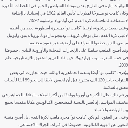
النهائيات إثارة في التاريخ بعد ريمونتادا الشياطين الحمر في اللحظات الأخيرة.
وكان كامب نو مسرحًا لمباريات كأس العالم 1982 في إسبانيا، بالإضافة
لاستضافته لمنافسات كرة القدم في أولمبياد برشلونة 1992.
وعلى صعيد برشلونة، ارتبط "كامب نو" بمسيرة أسطورية لعدد من أعظم
لاعبي كرة القدم، مثل يوهان كرويف، ودييجو مارادونا، ورونالدينيو، وليونيل
ميسي، الذين خطفوا الأضواء على أرضيته عبر عقود مختلفة.
وقد أصبح الملعب شاهدًا على الإنجازات المحلية والأوروبية للنادي، خصوصًا
في حقبة المدرب بيب جوارديولا، حين قاد الفريق لتحقيق ثلاثية تاريخية عام
2009.
ويُعرف "كامب نو" أيضًا بسعته الجماهيرية الهائلة، حيث تجاوزت في بعض
الفترات حاجز 120 ألف متفرج قبل أن تُخفض لاحقًا إلى نحو 99 ألفًا لأسباب
تتعلق بالسلامة.
ورغم ذلك، ظل الأكبر في أوروبا وواحدًا من أكثر الملاعب امتلاءً بالجماهير في
مختلف المواسم، إذ يُعتبر بالنسبة للمشجعين الكتالونيين مكانا مقدسا يجمع
بين الرياضة والانتماء.
وعلى مر العقود، لم يكن "كامب نو" مجرد ملعب لكرة القدم، بل أصبح منصة
للتعبير عن الهوية الكتالونية، خصوصًا في فترات الجراك الاجتماعي.