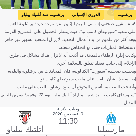
Getty Images
برشلونة
الدوري الإسباني
برشلونة ضد أتلتيك بيلباو
كشف تقرير صحفي إسباني، اليوم الإثنين، عن موعد عودة برشلونة للعب
أتلتيك بيلباو
إسبانيا
كرة قدم
على ملعبه "سبوتيفاي كامب نو"، حيث ينتظر الحصول على التصاريح اللازمة.
وبعد أكثر من عامين من بدء أعمال التجديد، لا يزال الملعب الشهير غير جاهز
لاستضافة المباريات حتى مع انخفاض سعته.
وكانت إدارة الإطفاء بالمدينة، قد أكدت أنه لا تزال هناك مشاكل في طرق
الإخلاء، إلى جانب قضايا تتعلق بالسلامة أخرى.
وبحسب صحيفة "سبورت" الكتالونية، فإن المحادثات بين برشلونة والبلدية
إيجابية جدًا بشأن اللعب على ملعب سبوتيفاي كامب نو.
وأضافت الصحفية، أنه من المتوقع أن يعود برشلونة للعب على ملعب
"سبوتيفاي كامب نو" بداية من مباراة أتلتيك بيلباو يوم 22 نوفمبر/ تشرين الثاني
المقبل.
وديات الأندية
9 أغسطس 2026
11:30
مارسيليا
أتلتيك بيلباو