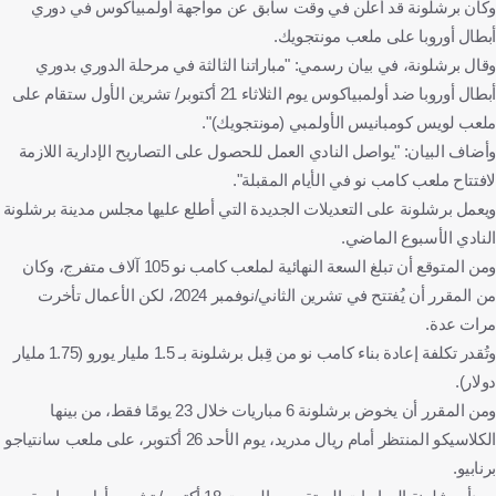
وكان برشلونة قد أعلن في وقت سابق عن مواجهة أولمبياكوس في دوري
أبطال أوروبا على ملعب مونتجويك.
وقال برشلونة، في بيان رسمي: "مباراتنا الثالثة في مرحلة الدوري بدوري
أبطال أوروبا ضد أولمبياكوس يوم الثلاثاء 21 أكتوبر/ تشرين الأول ستقام على
ملعب لويس كومبانيس الأولمبي (مونتجويك)".
وأضاف البيان: "يواصل النادي العمل للحصول على التصاريح الإدارية اللازمة
لافتتاح ملعب كامب نو في الأيام المقبلة".
ويعمل برشلونة على التعديلات الجديدة التي أطلع عليها مجلس مدينة برشلونة
النادي الأسبوع الماضي.
ومن المتوقع أن تبلغ السعة النهائية لملعب كامب نو 105 آلاف متفرج، وكان
من المقرر أن يُفتتح في تشرين الثاني/نوفمبر 2024، لكن الأعمال تأخرت
مرات عدة.
وتُقدر تكلفة إعادة بناء كامب نو من قِبل برشلونة بـ 1.5 مليار يورو (1.75 مليار
دولار).
ومن المقرر أن يخوض برشلونة 6 مباريات خلال 23 يومًا فقط، من بينها
الكلاسيكو المنتظر أمام ريال مدريد، يوم الأحد 26 أكتوبر، على ملعب سانتياجو
برنابيو.