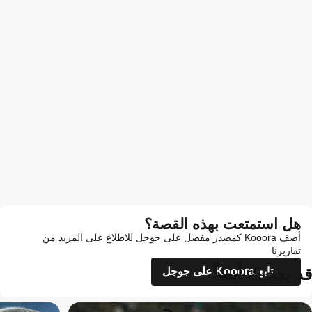
هل استمتعت بهذه القصة؟
أضف Kooora كمصدر مفضل على جوجل للاطلاع على المزيد من
تقاريرنا
قد يعجبك أيضاً
تابع Kooora على جوجل