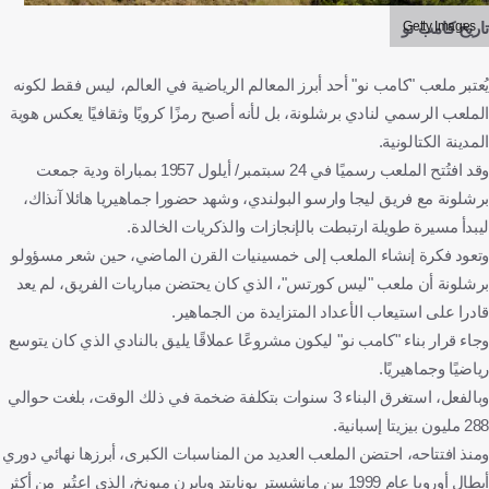
Getty Images
تاريخ كامب نو
يُعتبر ملعب "كامب نو" أحد أبرز المعالم الرياضية في العالم، ليس فقط لكونه
الملعب الرسمي لنادي برشلونة، بل لأنه أصبح رمزًا كرويًا وثقافيًا يعكس هوية
المدينة الكتالونية.
وقد افتُتح الملعب رسميًا في 24 سبتمبر/ أيلول 1957 بمباراة ودية جمعت
برشلونة مع فريق ليجا وارسو البولندي، وشهد حضورا جماهيريا هائلا آنذاك،
ليبدأ مسيرة طويلة ارتبطت بالإنجازات والذكريات الخالدة.
وتعود فكرة إنشاء الملعب إلى خمسينيات القرن الماضي، حين شعر مسؤولو
برشلونة أن ملعب "ليس كورتس"، الذي كان يحتضن مباريات الفريق، لم يعد
قادرا على استيعاب الأعداد المتزايدة من الجماهير.
وجاء قرار بناء "كامب نو" ليكون مشروعًا عملاقًا يليق بالنادي الذي كان يتوسع
رياضيًا وجماهيريًا.
وبالفعل، استغرق البناء 3 سنوات بتكلفة ضخمة في ذلك الوقت، بلغت حوالي
288 مليون بيزيتا إسبانية.
ومنذ افتتاحه، احتضن الملعب العديد من المناسبات الكبرى، أبرزها نهائي دوري
أبطال أوروبا عام 1999 بين مانشستر يونايتد وبايرن ميونخ، الذي اعتُبر من أكثر