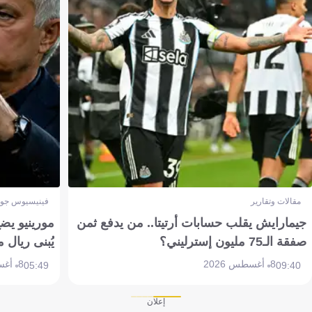
مقالات وتقارير
فينيسيوس جون
جيمارايش يقلب حسابات أرتيتا.. من يدفع ثمن
مورينيو يض
صفقة الـ75 مليون إسترليني؟
يُبنى ريال 
8 أغسطس 2026
8 أغسطس 2026
05:49
09:40
إعلان