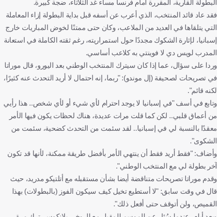
البطولة القارية، المقررة أمام فرنسا مساء غد الثلاثاء، ضجة كبيرة.
فقد عاد قائد المنتخب، الذي أعرب عن أسفه قبل بداية البطولة إزاء المعاملة
التي يتلقاها في العديد من الملاعب، وكان حتى ممتنًا لخوض المباريات خارج
إسبانيا، لإثارة الشكوك مجددًا حول استمراريته، رغم ثقته الكاملة في استعانة
المدرب لويس دي لا فوينتي به كلاعب أساسي.
وردا على سؤال، عما إذا كان سيترك المنتخب الوطني بعد اليورو، قال موراتا
في تصريحات لصحيفة (إل موندو): "ربما، إنه احتمال لا أريد التحدث عنه كثيرًا،
لكنه قائم".
وتابع في أسف "في إسبانيا لا يوجد احترام لأي شيء أو لأي شخص.. هذا رأيي
من أعماق قلبي.. لكن كما قلت مرات عديدة، هناك لحظات يكون فيها الأمر
معقدًا بالنسبة لي في إسبانيا.. لقد سئمت من التحدث كضحية، سئمت من
الشكوى".
وأضاف: "فقط أريد فقط أن ينتهي الأمر بأفضل طريقة ممكنة، لأنها قد تكون
آخر بطولة لي مع المنتخب الوطني".
وقدم موراتا تصريحات متناقضة أيضا بشأن مستقبله مع أتلتيكو مدريد، حيث
قال في وقت سابق: "لا أستطيع تخيل كيف سيكون الفوز (بالبطولات) بهذا
القميص، ولن أتوقف حتى أفعل ذلك".
وبعد أيام، عندما سُئل عن الموسم المقبل مع الروخي بلانكوس، ترك مرة