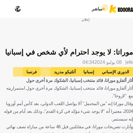
مباشر
إعلان
موراتا: لا يوجد احترام لأي شخص في إسبانيا
efe
08 يوليو 2024
04:34
الدوري الإسباني
إسبانيا
أتلتيكو مدريد
فرنسا
أثار ألفارو موراتا، قائد منتخب إسبانيا، الشكوك مرة أخرى حول
فرنسا
إسبانيا
ألفارو موراتا
الإنتقالات
كرة قدم
أثار ألفارو موراتا، قائد منتخب إسبانيا، الشكوك مرة أخرى حول استمراريته
مع "لاروخا".
وقال موراتا إنه "من المحتمل" ألا يواصل اللعب الدولي، بعد كأس أمم أوروبا
2024، معتبرا أنه "لا يوجد شيء مؤكد في كرة القدم"، وذلك بعد أيام من قوله
إنه سيستمر.
وأثارت تصريحات موراتا، في مقابلتين قبل 48 ساعة من مباراة نصف نهائي