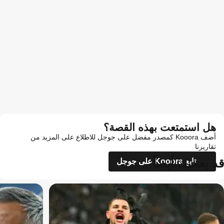
هل استمتعت بهذه القصة؟
أضف Kooora كمصدر مفضل على جوجل للاطلاع على المزيد من
تقاريرنا
قد يعجبك أيضاً
تابع Kooora على جوجل