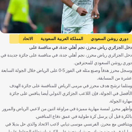
دوري روشن السعودي
المملكة العربية السعودية
الاتحاد
دخل الجزائري رياض محرز، نجم أهلي جدة، في منافسة على
الأهلي
الرياض
الشباب
الفيحاء
دخل الجزائري رياض محرز، نجم أهلي جدة، في منافسة على جائزة جديدة في
ضمك
رياض محرز
الجزائر
موسى ديابي
فرنسا
دوري روشن السعودي للمحترفين.
نادر عبدالله الشراري
كرة قدم
وسجل محرز هدفاً وصنع مثله في الفوز 5-0 على الرياض خلال الجولة السابعة
عشرة من المسابقة.
ومثلما ترشح هدف محرز في مرمى الرياض للمنافسة على جائزة الهدف
الأفضل في الجولة، فإن اللاعب الجزائري الدولي أيضا ينافس على جائزة
مهارة الجولة.
وأظهر محرز لمسة مهارية مميزة في مراوغة اثنين من لاعبي الرياض والمرور
بالكرة قبل أن يرسل كرة طولية في عمق دفاع المنافس.
ويتنافس مع محرز، الفرنسي موسى ديابي لاعب الاتحاد والذي حل بديلا في
مباراة فريقه ضد ضمك، حيث استحوذ على الكرة واستطاع الحفاظ عليها