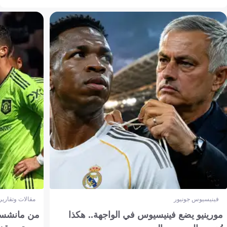
فينيسيوس جونيور
مقالات وتقارير
مورينيو يضع فينيسيوس في الواجهة.. هكذا
من مانشستر