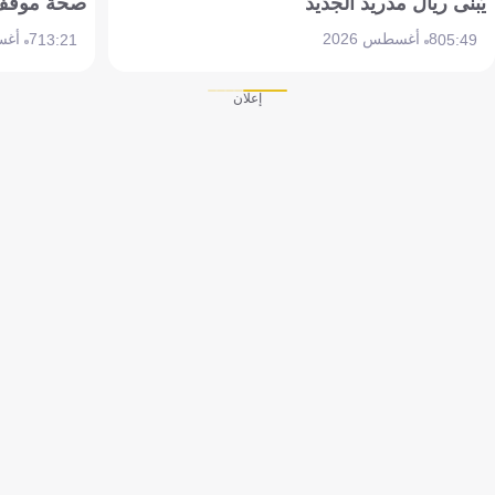
يُبنى ريال مدريد الجديد
صحة موقف تين 
8 أغسطس 2026
7 أغسطس 2026
13:21
05:49
إعلان