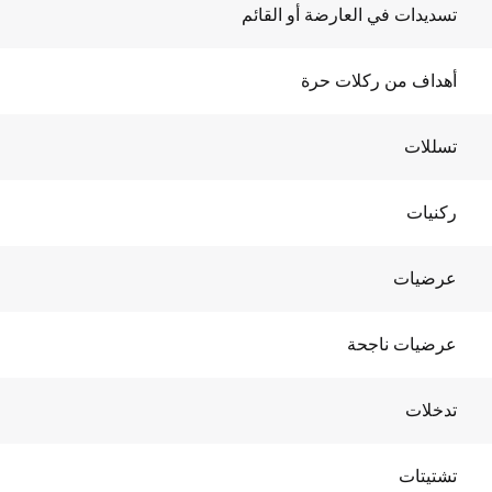
تسديدات في العارضة أو القائم
أهداف من ركلات حرة
تسللات
ركنيات
عرضيات
عرضيات ناجحة
تدخلات
تشتيتات