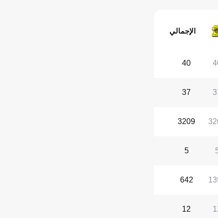
الإجمالي
40
4
37
3
3209
32
5
642
13
12
1