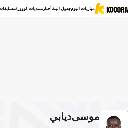
مباريات اليوم
جدول البث
أخبار
منتديات كووورة
مسابقات
موسى
ديابي