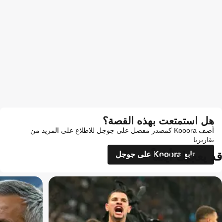
هل استمتعت بهذه القصة؟
أضف Kooora كمصدر مفضل على جوجل للاطلاع على المزيد من
تقاريرنا
قد يعجبك أيضاً
تابع Kooora على جوجل