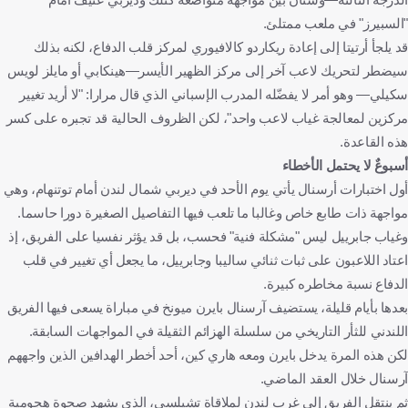
"السبيرز" في ملعب ممتلئ.
قد يلجأ أرتيتا إلى إعادة ريكاردو كالافيوري لمركز قلب الدفاع، لكنه بذلك
سيضطر لتحريك لاعب آخر إلى مركز الظهير الأيسر—هينكابي أو مايلز لويس
سكيلي— وهو أمر لا يفضّله المدرب الإسباني الذي قال مرارا: "لا أريد تغيير
مركزين لمعالجة غياب لاعب واحد"، لكن الظروف الحالية قد تجبره على كسر
هذه القاعدة.
أسبوعٌ لا يحتمل الأخطاء
أول اختبارات أرسنال يأتي يوم الأحد في ديربي شمال لندن أمام توتنهام، وهي
مواجهة ذات طابع خاص وغالبا ما تلعب فيها التفاصيل الصغيرة دورا حاسما.
وغياب جابرييل ليس "مشكلة فنية" فحسب، بل قد يؤثر نفسيا على الفريق، إذ
اعتاد اللاعبون على ثبات ثنائي ساليبا وجابرييل، ما يجعل أي تغيير في قلب
الدفاع نسبة مخاطره كبيرة.
بعدها بأيام قليلة، يستضيف آرسنال بايرن ميونخ في مباراة يسعى فيها الفريق
اللندني للثأر التاريخي من سلسلة الهزائم الثقيلة في المواجهات السابقة.
لكن هذه المرة يدخل بايرن ومعه هاري كين، أحد أخطر الهدافين الذين واجههم
آرسنال خلال العقد الماضي.
ثم ينتقل الفريق إلى غرب لندن لملاقاة تشيلسي، الذي يشهد صحوة هجومية