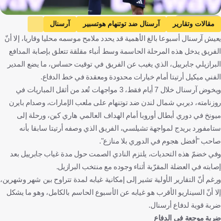
Getty Images
مقالات وتقارير
آرسنال ضد توتنهام هوتسبير
آرسنال
يعيش آرسنال أسبوعا بالغ الأهمية قد يحدد ملامح موسمه محليا وقاريا، إلا أنّ
توتنهام هوتسبير
الدوري الإنجليزي الممتاز
جابرييل
إنجلترا
الفريق يدخل هذه المرحلة الحاسمة وسط أنباء مقلقة تتعلق بإصابة المدافع
البرازيل
كرة قدم
البرازيلي جابرييل، الذي يغيب عن الفريق في توقيت حساس، ما يضع المدير
الفني ميكيل أرتيتا أمام خيارات محدودة ومعقدة في خط الدفاع.
ويخوض آرسنال خلال 7 أيام فقط، 3 مواجهات تُعد من أثقل المباريات في
روزنامته، ديربي شمال لندن ضد توتنهام على ملعب الإمارات، وصدام بايرن
ميونخ في دوري أبطال أوروبا أمام الهداف العالمي هاري كين، ورحلة إلى
ستامفورد بريدج لمواجهة تشيلسي، الفريق الذي وصفه أرتيتا سابقا بأنه
صاحب "أفضل هجوم في الدوري بلا منازع".
وفي خضمّ هذه التحديات، يلتزم النادي الصمت حول مدة غياب جابرييل بعد
إصابته في العضلة المقرّبة أثناء وجوده مع منتخب البرازيل.
ورغم أنّ التقارير الأولية تشير إلى إمكانية غيابه لمدة تتراوح بين شهر وشهرين،
إلا أنّ السيناريو الأقرب هو غيابه عن الأسبوع الحاسم بالكامل، وهو ما يشكل
ضربة قوية لدفاع أرسنال.
ضربة موجعة في الدفاع