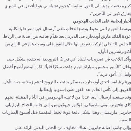
كبيرة دفعت أرتيتا إلى القول سابقا: "هجوم تشيلسي هو الأفضل في الدوري
بفارق كبير عن الآخرين".
أخبار إيجابية على الجانب الهجومي
ووسط الغيوم التي تحيط بوضع الدفاع، تلقى آرسنال خبرا مفرحا بإمكانية
عودة القائد مارتن أوديجارد في الديربي بعد تقدّم تعافيه من إصابة في الرباط
الجانبي الداخلي للركبة، تعرض لها خلال الفوز على وست هام في الرابع من
أكتوبر/تشرين الأول.
وأكد اللاعب في تصريحات لقناة "تي في 2" النرويجية أنه يتقدم بشكل جيد،
وقال: "الأمور تتحسن. مباراة اليوم جاءت مبكرًا قليلًا، لكن الوضع أصبح أفضل
وآمل أن أعود قريبا".
ورغم غيابه، التحق أوديجارد بمعسكر منتخب النرويج لدعم زملائه، حيث تأهل
الفريق إلى كأس العالم بعد الفوز على إستونيا وإيطاليا.
وقد يستعيد آرسنال أيضا عددا من لاعبيه الهجوميين في الأيام المقبلة، بينهم
كاي هافيرتز، نوني مادويكي، فيكتور جيوكيريس، إلى جانب الجناح البرازيلي
جابرييل مارتينيلي، وهذا يشكل دفعة قوية لخط المقدمة قبل أسبوع المباريات
الصعبة.
وإلى جانب إصابة جابرييل، هناك مخاوف من الحمل البدني الزائد على