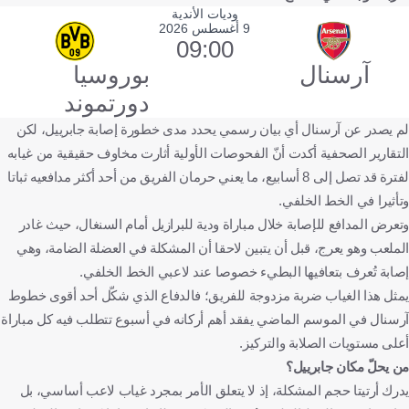
وديات الأندية
9 أغسطس 2026
09:00
آرسنال
بوروسيا
دورتموند
لم يصدر عن آرسنال أي بيان رسمي يحدد مدى خطورة إصابة جابرييل، لكن
التقارير الصحفية أكدت أنّ الفحوصات الأولية أثارت مخاوف حقيقية من غيابه
لفترة قد تصل إلى 8 أسابيع، ما يعني حرمان الفريق من أحد أكثر مدافعيه ثباتا
وتأثيرا في الخط الخلفي.
وتعرض المدافع للإصابة خلال مباراة ودية للبرازيل أمام السنغال، حيث غادر
الملعب وهو يعرج، قبل أن يتبين لاحقا أن المشكلة في العضلة الضامة، وهي
إصابة تُعرف بتعافيها البطيء خصوصا عند لاعبي الخط الخلفي.
يمثل هذا الغياب ضربة مزدوجة للفريق؛ فالدفاع الذي شكّل أحد أقوى خطوط
آرسنال في الموسم الماضي يفقد أهم أركانه في أسبوع تتطلب فيه كل مباراة
أعلى مستويات الصلابة والتركيز.
من يحلّ مكان جابرييل؟
يدرك أرتيتا حجم المشكلة، إذ لا يتعلق الأمر بمجرد غياب لاعب أساسي، بل