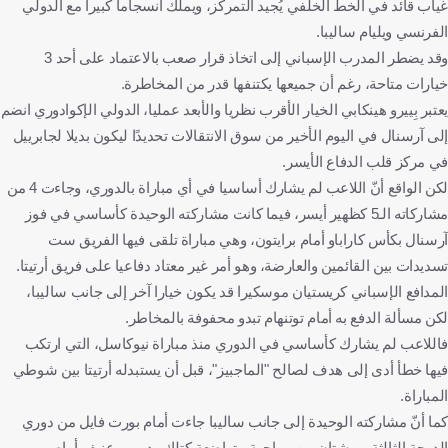
غياب قائد في الخط الخلفي يُجيد التمركز، ويملك انسجاما كبيرا مع الدولي
الفرنسي ويليام ساليبا.
وقد يضطر المدرب الإسباني إلى اتخاذ قرار صعب بالاعتماد على أحد 3
خيارات متاحة، رغم أن جميعها يكتنفها قدر من المخاطرة.
يعتبر بِييرو هينكابي الخيار الأقرب نظريا والأبعد عمليا، الدولي الإكوادوري انضم
إلى آرسنال في اليوم الأخير من سوق الانتقالات تحديدًا ليكون بديلا لجابرييل
في مركز قلب الدفاع الأيسر.
لكن الواقع أنّ اللاعب لم يشارك أساسيا في أي مباراة بالدوري، وجاءت 4 من
مشاركاته الـ5 كظهير أيسر، فيما كانت مشاركته الوحيدة كأساسي في فوز
آرسنال بكأس كاراباو أمام برايتون، وهي مباراة تلقى فيها الفريق ست
تسديدات بين القائمين والعارضة، وهو أمر غير معتاد دفاعيا على فريق أرتيتا.
المدافع الإسباني كريستيان موسكيرا قد يكون خيارا آخر إلى جانب ساليبا،
لكن مسألة الدفع به أمام توتنهام تبدو محفوفة بالمخاطر.
فاللاعب لم يشارك كأساسي في الدوري منذ مباراة نيوكاسل، التي ارتكب
فيها خطأ أدى إلى هدف لصالح "الماجبيز"، قبل أن يستبدله أرتيتا بين شوطي
المباراة.
كما أنّ مشاركته الوحيدة إلى جانب ساليبا جاءت أمام بورت فايل من دوري
الدرجة الثالثة—وشتان بين مواجهة متواضعة كتلك وديربي عنيف أمام