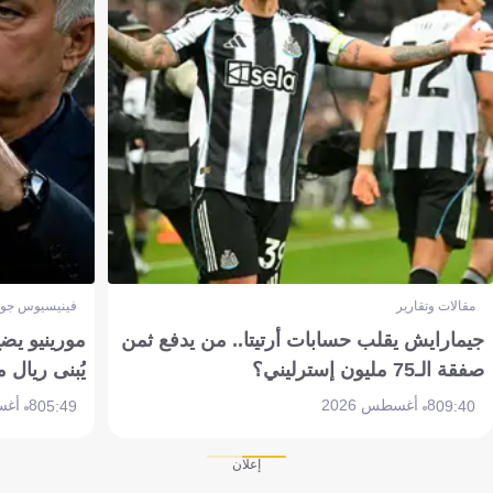
مقالات وتقارير
فينيسيوس جون
جيمارايش يقلب حسابات أرتيتا.. من يدفع ثمن
مورينيو يض
صفقة الـ75 مليون إسترليني؟
يُبنى ريال 
8 أغسطس 2026
8 أغسطس 2026
05:49
09:40
إعلان