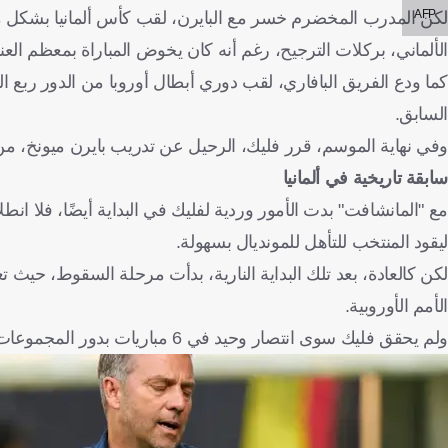
AFP
لكن المدرب المخضرم خسر مع البايرن، لقب كأس ألمانيا بشكل مف
الألماني، بركلات الترجيح، رغم أنه كان يخوض المباراة بمعظم العن
كما ودع الفريق البافاري، لقب دوري أبطال أوروبا من الدور ربع
السابق.
وفي نهاية الموسم، قرر فليك، الرحيل عن تدريب بايرن ميونخ، من أج
سابقة تاريخية في ألمانيا
ليقود المنتخب للتأهل للمونديال بسهولة.
الأمم الأوروبية.
ولم يحقق فليك سوى انتصار وحيد في 6 مباريات بدور المجموعات في دوري الأمم الأوروبية، مقابل هزيمة و4 تعادلات، ليودع البطولة مبكرًا.