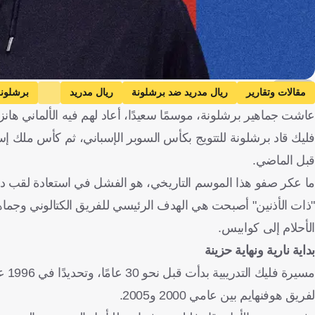
kooora
مقالات وتقارير
ريال مدريد ضد برشلونة
ريال مدريد
برشلون
عاشت جماهير برشلونة، موسمًا سعيدًا، أعاد لهم فيه الألماني هانز
ألمانيا
الدوري الألماني
إسبانيا
ألمانيا
كرة قدم
فليك قاد برشلونة للتتويج بكأس السوبر الإسباني، ثم كأس ملك إسبا
قبل الماضي.
ما عكر صفو هذا الموسم التاريخي، هو الفشل في استعادة لقب دو
"ذات الأذنين" أصبحت هي الهدف الرئيسي للفريق الكتالوني وجماه
الأحلام إلى كوابيس.
بداية نارية ونهاية حزينة
مسي
لفريق هوفنهايم بين عامي 2000 و2005.