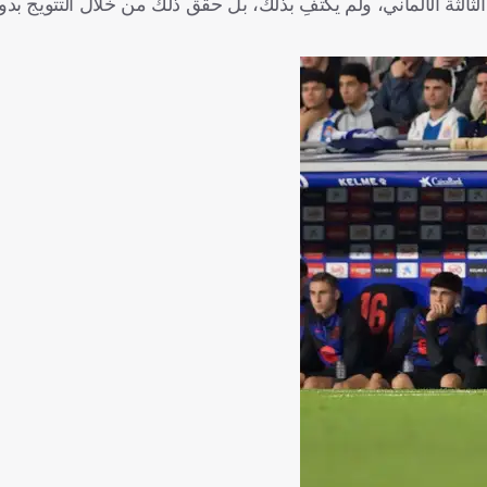
ثالثة الألماني، ولم يكتفِ بذلك، بل حقق ذلك من خلال التتويج بد