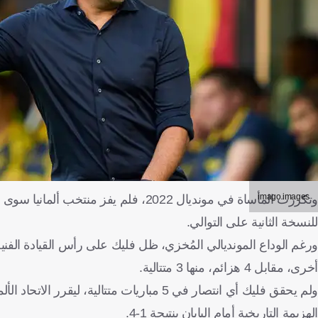
imago images
وتكررت المأساة في مونديال 2022، فلم 
للنسخة الثانية على التوالي.
أخرى، مقابل 4 هزائم، منها 3 متتالية.
ولم يحقق فليك أي انتصار في 5 مباريات متتا
الهزيمة التاريخية أمام اليابان بنتيجة 1-4.