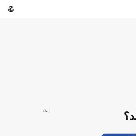
إعلان
د؟