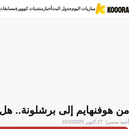
مباريات اليوم
جدول البث
أخبار
منتديات كووورة
مسابقات
من هوفنهايم إلى برشلونة.. هل
أحمد منسي
27 أكتوبر 2025
02:02