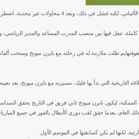
وبعد ذلك، حاول فليك، قيادة هوفنهايم للتأهل لدوري الدرجة الثانية الألماني، لكنه فشل في ذلك،
 الإقالة، غاب فليك عن منصب الرجل الأول لنحو 14 عامًا كاملة، تنقل فيها بين منصب المدرب المساعد والمدير
المدير الفني 14 عامًا، لكن تجربة هوفنهايم ظلت ملازمة له في رحلته مع بايرن ميونخ ومنتخب ألم
ة التاريخية التي بدأ بها فليك، مسيرته مع بايرن ميونخ، بعد تعيينه م
الممكنة، ليكون بايرن ميونخ ثاني فريق في التاريخ يحقق السداسي
 العام، بعدما حقق لقب دوري الأبطال بالفوز في جميع المباريا
رثية، لكنها لم تكن كسابقتها في الموسم الأول.