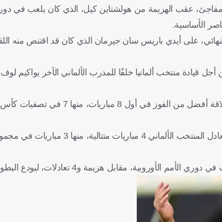
اجئ، عقب الهزيمة من هولشتاين كيل، الذي كان يلعب في دوري ا
اصر الأساسية.
 النهائي، على أيدي باريس سان جيرمان الذي كان قد اقتنص منه ا
ل قيادة منتخب ألمانيا خلفًا للمدرب الألماني الآخر يواكيم لوف.
لكن كالعادة، بعد تلك البداية النارية، بدأت مرحلة السقوط، حيث تعادل المنتخب الألماني 