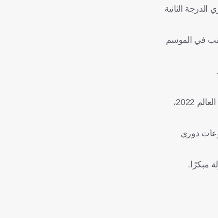
لدرجة الثانية
للقب في الموسم
مع "المانشافت" بدت الأمور وردية لفليك في البداية أيضًا، فلا انطلاقة أفضل من الفوز في أول 8 مباريات، منها 7 في تصفيات كأس العالم 2022،
4 مباريات متتالية، منها 3 مباريات في مجموعات دوري