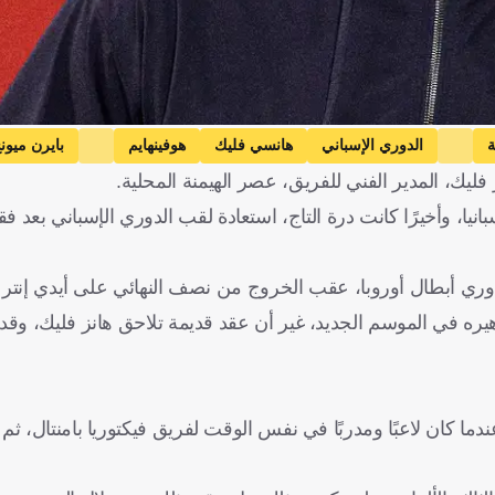
ة
الدوري الإسباني
هانسي فليك
هوفينهايم
بايرن ميون
 فليك، المدير الفني للفريق، عصر الهيمنة المحلية.
نيا، وأخيرًا كانت درة التاج، استعادة لقب الدوري الإسباني بعد ف
ري أبطال أوروبا، عقب الخروج من نصف النهائي على أيدي إنتر م
يره في الموسم الجديد، غير أن عقد قديمة تلاحق هانز فليك، وق
رة فليك التدريبية بدأت قبل نحو 30 عامًا، وتحديدًا في 1996 عندما كان لاعبًا ومدربًا في نفس الوقت لفريق فيكتوريا با