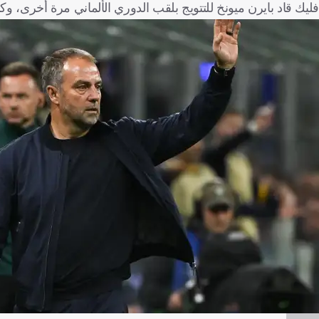
فليك قاد بايرن ميونخ للتتويج بلقب الدوري الألماني مرة أخرى، وكان ا