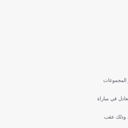
ن دور المجموعات
ت، لكنه لم يحقق سوى فوز وحيد في 6 مباريات ودية، وتعادل في مباراة
منتخب، وذلك عقب