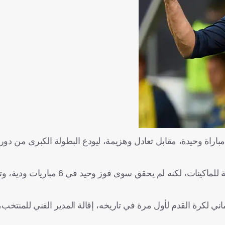
يفز منتخب ألمانيا سوى مباراة وحيدة، مقابل تعادل وهزيمة، ليودع البطولة الكبرى م
ورغم الوداع المونديالي المُخزي، ظل فليك على رأس القيادة الفنية للماكينا
لية، ليقرر الاتحاد الألماني لكرة القدم لأول مرة في تاريخه، إقالة المدير الفني لل