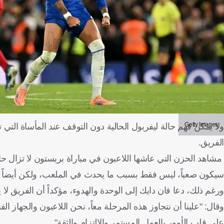
Getty Images
ولا يمكن فهم حالة ليفربول الحالية دون التوقف عند المأساة التي 
الفريق.
مشاهد الحزن التي عاشها اللاعبون في مباراة بريستون لا تزال حاض
سيكون صعباً، ليس فقط بسبب ما يحدث في الملعب، ولكن أيضاً 
ورغم ذلك، دعا فان دايك إلى الوحدة والهدوء، مؤكداً أن الفريق ل
وقال: "علينا أن نتجاوز هذه المرحلة معاً، نحن اللاعبون والجهاز ال
على قلب الأمور بالعمل المستمر والالتزام والثقة".