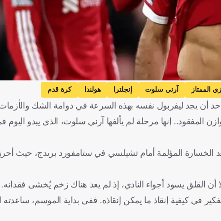
زي الممتاز
آرني سلوت
إنجلترا
هولندا
كرة قدم
أحد أن يجد ليفربول نفسه بهذه السرعة في دوامة الشك والأزمات.
زن المفقود.. إنها مرحلة لم يألفها آرني سلوت، الذي يبدو اليوم في
 بعد الخسارة المؤلمة أمام تشيلسي في ستامفورد بريدج، حيث أحرز
ن القلق يسود أجواء النادي، إذ لم يعد هناك زخم يُخشى فقدانه.
كير في كيفية إنقاذ ما يمكن إنقاذه. ففي بداية الموسم، ساعدته ال