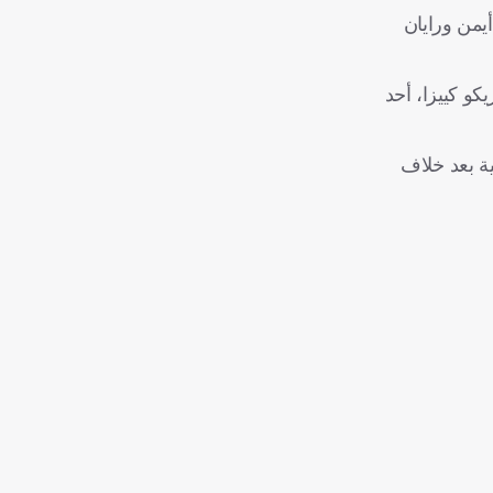
يمن ورايان
كو كييزا، أحد
ة بدت منطقية بعد خلاف