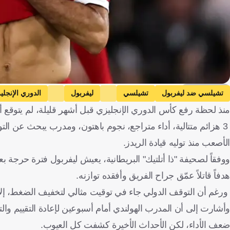
Getty Images
تشيلسي ضد ليفربول
تشيلسي
ليفربول
الدوري الإنجلي
منذ لحظة رفع كأس الدوري الإنجليزي قبل أشهر قليلة، لم يتوقع 
3 هزائم متتالية، أداء متراجع، نجوم باهتون، ومدرب يبحث عن التوا
الأصعب منذ توليه قيادة الريدز.
ووفقاً لصحيفة "ذا أتلتيك" البريطانية، يعيش ليفربول فترة حرجة
هدفاً قاتلاً عمّق جراح الفريق وأفقده توازنه.
ورغم أن التوقف الدولي جاء في توقيت مثالي لتخفيف الضغط، إلا أ
وأشارت إلى أن المدرب الهولندي أمام أسبوعين لإعادة التقييم والتف
ضعف الأداء، لكن الأحداث الأخيرة كشفت كل العيوب.