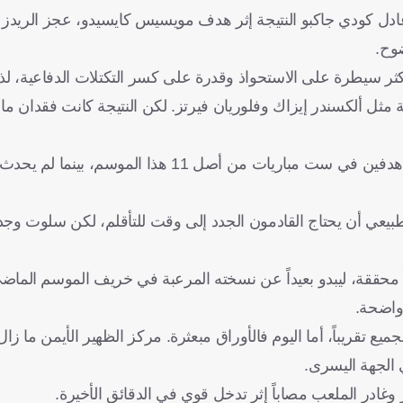
عادل كودي جاكبو النتيجة إثر هدف مويسيس كايسيدو، عجز الري
وح.
 سيطرة على الاستحواذ وقدرة على كسر التكتلات الدفاعية، لذل
) لجلب أسماء هجومية مثل ألكسندر إيزاك وفلوريان فيرتز. لكن النتيجة كانت فقدان 
وأصبح من السهل اختراق خطوط ليفربول، حيث استقبل الفريق هدفين في ست مباريات من أصل 1
 الطبيعي أن يحتاج القادمون الجدد إلى وقت للتأقلم، لكن سلوت 
حققة، ليبدو بعيداً عن نسخته المرعبة في خريف الموسم الماضي
 واضحة.
تقريباً، أما اليوم فالأوراق مبعثرة. مركز الظهير الأيمن ما زال 
ي الجهة اليسرى.
ادر الملعب مصاباً إثر تدخل قوي في الدقائق الأخيرة.