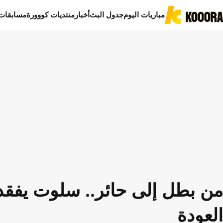
مباريات اليوم
جدول البث
أخبار
منتديات كووورة
مسابقات
من بطل إلى حائر.. سلوت يفق
العودة