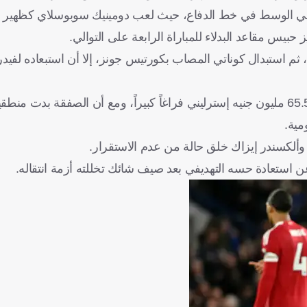
لاعبي الوسط في خط الدفاع، حيث لعب دومينيك سوبوسلاي كظهير أ
بيس مقاعد البدلاء للمباراة الرابعة على التوالي.
ثم استبدال كوناتي المصاب بكورتيس جونز، إلا أن استبعاده لفيدري
في الخط الأمامي، ترك رحيل لويس دياز إلى بايرن ميونخ مقابل 65.5 مليون جنيه إسترليني فراغاً كبيراً، ومع أن الصفق
مية.
وألكسندر إيزاك خلق حالة من عدم الاستقرار.
عن استعادة حسه التهديفي بعد صيف شائك تخللته أزمة انتقاله.