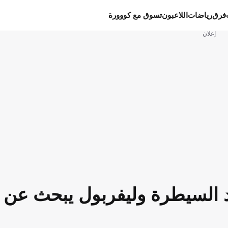
فرق
رياضات
اللاعبون
تسوق مع كووورة
إعلان
د السيطرة وليفربول يبحث عن