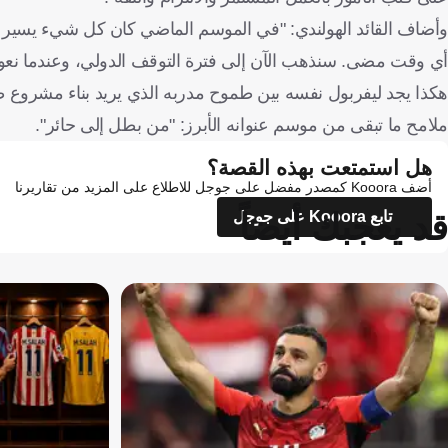
وأضاف القائد الهولندي: "في الموسم الماضي كان كل شيء يسير بسل
أي وقت مضى. سنذهب الآن إلى فترة التوقف الدولي، وعندما نعود تنت
هكذا يجد ليفربول نفسه بين طموح مدربه الذي يريد بناء مشروع 
ملامح ما تبقى من موسم عنوانه الأبرز: "من بطل إلى حائر".
هل استمتعت بهذه القصة؟
أضف Kooora كمصدر مفضل على جوجل للاطلاع على المزيد من تقاريرنا
قد يعجبك أيضاً
تابع Kooora على جوجل