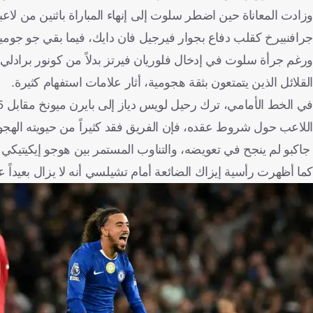
وزادت المعاناة حين اضطر سلوت إلى إنهاء المباراة باثنين من 
جرافنبيرخ كقلب دفاع بجوار فيرجيل فان دايك، فيما بقي جو جوميز ح
ورغم جرأة سلوت في إدخال فلوريان فيرتز بدلاً من كونور برادلي، 
القلائل الذين يتمتعون بثقة هجومية، أثار علامات استفهام كثيرة.
اللاعب حول شروط عقده، فإن الفريق فقد كثيراً من حيويته الهجو
جاكبو لم ينجح في تعويضه، والتناوب المستمر بين هوجو إيكيتيكي 
كما أظهرت رأسية إيزاك الضائعة أمام تشيلسي أنه لا يزال بعيداً 