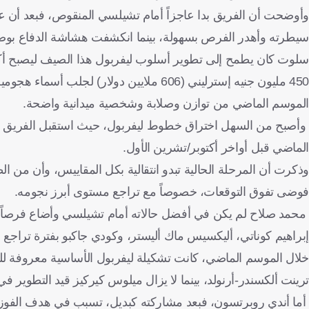
وأوضحت أن الفريق بدا عاجزاً أمام تشيلسي المنقوص، فبعد أن 
سيطرته وأهدر الفرص بسهولة، بينما انكشفت هشاشة الدفاع بوض
سلوت كان يطمح إلى تطوير أسلوب ليفربول هذا الصيف ليصبح أكثر
450 مليون جنيه إسترليني (606 ملايين دولار
الموسم الماضي من توازن وصلابة وشخصية ميدانية واضحة.
الماضي قبل أواخر أكتوبر/تشرين الأول.
وذكرت أن المرحلة الحالية تبدو انتقالية بكل المقاييس، وأن من
فوضى تفوق التوقعات، خصوصاً مع تراجع مستوى أبرز نجومه.
محمد صلاح لم يكن في أفضل حالاته أمام تشيلسي وأضاع فرصاً م
إبراهيم كوناتي، أليكسيس ماك أليستر، وكودي جاكبو بفترة تراجع
خلال الموسم الماضي، كانت تشكيلة ليفربول الأساسية معروفة للجميع 
ترينت ألكسندر-أرنولد، بينما لا يزال ميلوس كيركيز قيد التطوير ف
أما أندي روبرتسون، فبعد مشاركته كبديل، تسبب في هدف الفوز وغ