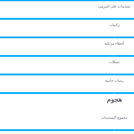
تسديدات على المرمى
ركنيات
أخطاء مرتكبة
تسللات
رميات جانبية
هجوم
مجموع التسديدات