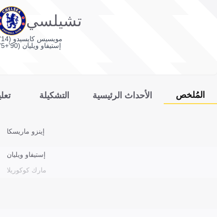
تشيلسي
مويسيس كايسيدو (14')
إستيفاو ويليان (90'+5')
المُلخص
الأحداث الرئيسية
التشكيلة
تعل
إينزو ماريسكا
إستيفاو ويليان
مارك كوكوريلا