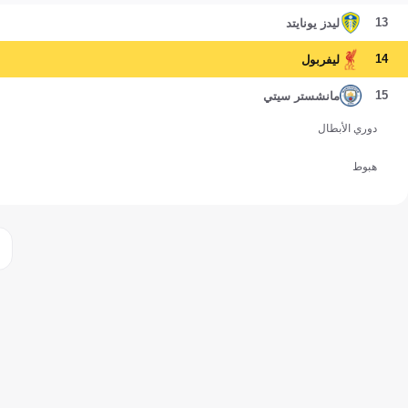
13
ليدز يونايتد
14
ليفربول
15
مانشستر سيتي
دوري الأبطال
هبوط