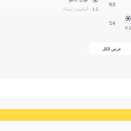
63'
1:1
أليكسندر إيساك
14'
1:0
عرض الكل