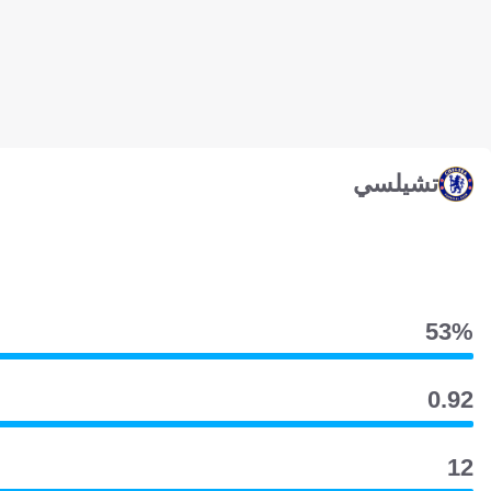
تشيلسي
53‎%‎
0.92
12