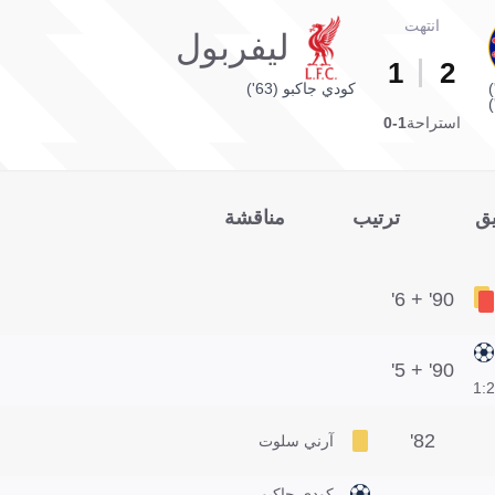
انتهت
ليفربول
1
2
كودي جاكبو (63')
استراحة
1-0
يق
ترتيب
مناقشة
90' + 6'
90' + 5'
2:1
82'
آرني سلوت
كودي جاكبو