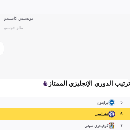
مويسيس كايسيدو
مالو جوستو
ترتيب الدوري الإنجليزي الممتاز
5
برايتون
6
تشيلسي
7
كوفينتري سيتي