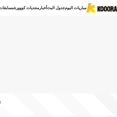
مباريات اليوم
جدول البث
أخبار
منتديات كووورة
مسابقات
ا