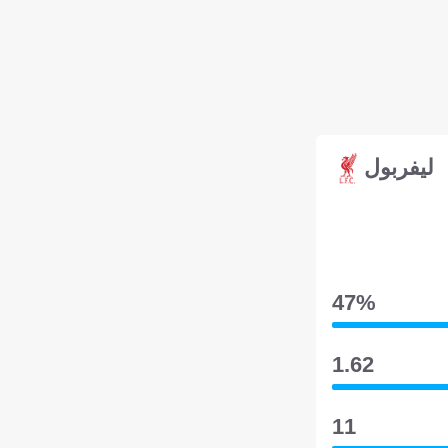
ليفربول
47‎%‎
1.62
11