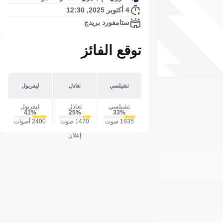
4 أكتوبر 2025, 12:30
ستامفورد بريدج
توقع الفائز
تشيلسي
تعادل
ليفربول
تشيلسي
تعادل
ليفربول
41‎%‎
25‎%‎
33‎%‎
1935 صوت
1470 صوت
2400 أصوات
إعلان