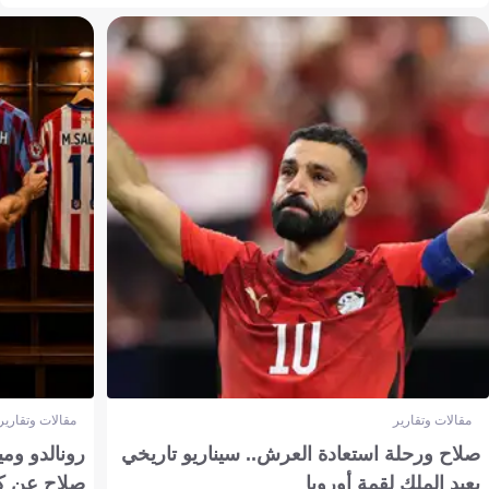
مقالات وتقارير
مقالات وتقارير
صلاح ورحلة استعادة العرش.. سيناريو تاريخي
رونالدو وم
يعيد الملك لقمة أوروبا
صلاح عن ك