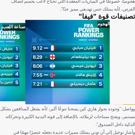
هجوميًا، خصوصًا في المباريات المعقدة اللي تحتاج لاعب يحسم أنصاف
الفرص، لأنه يمتلك حس تهديفي مميز جدًا".
تصنيفات قوة "فيفا"
الهجوم
صناعة اللعب
وواصل: "وجوده بجوار هاري كين يمنحنا تنوعًا أكبر، لأنه يشغل المدافعين بشكل
مستمر، ويفتح مساحات لزملائه، بالإضافة إلى قوته البدنية الكبيرة وتحركاته
الذكية داخل الصندوق".
وأشار توخيل إلى أن توني يمتلك مميزات عديدة تجعله عنصرًا مهمًا في