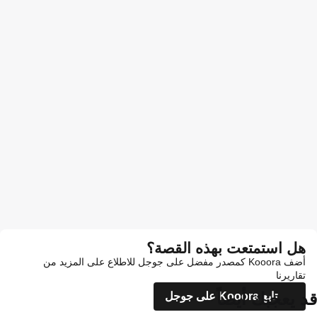
هل استمتعت بهذه القصة؟
أضف Kooora كمصدر مفضل على جوجل للاطلاع على المزيد من
تقاريرنا
قد يعجبك أيضاً
تابع Kooora على جوجل