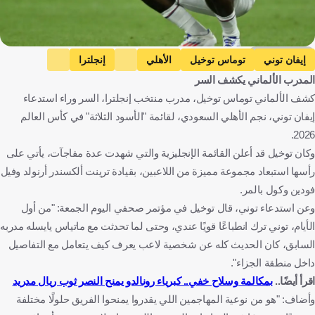
Getty Images
إيفان توني
توماس توخيل
الأهلي
إنجلترا
المدرب الألماني يكشف السر
دوري روشن السعودي
كأس العالم
إنجلترا
ألمانيا
كشف الألماني توماس توخيل، مدرب منتخب إنجلترا، السر وراء استدعاء
المملكة العربية السعودية
كرة قدم
إيفان توني، نجم الأهلي السعودي، لقائمة "الأسود الثلاثة" في كأس العالم
2026.
وكان توخيل قد أعلن القائمة الإنجليزية والتي شهدت عدة مفاجآت، يأتي على
رأسها استبعاد مجموعة مميزة من اللاعبين، بقيادة ترينت ألكسندر أرنولد وفيل
فودين وكول بالمر.
وعن استدعاء توني، قال توخيل في مؤتمر صحفي اليوم الجمعة: "من أول
الأيام، توني ترك انطباعًا قويًا عندي، وحتى لما تحدثت مع ماتياس يايسله مدربه
السابق، كان الحديث كله عن شخصية لاعب يعرف كيف يتعامل مع التفاصيل
داخل منطقة الجزاء".
اقرأ أيضًا..
بمكالمة وسلاح خفي.. كبرياء رونالدو يمنح النصر ثوب ريال مدريد
وأضاف: "هو من نوعية المهاجمين اللي يقدروا يمنحوا الفريق حلولًا مختلفة