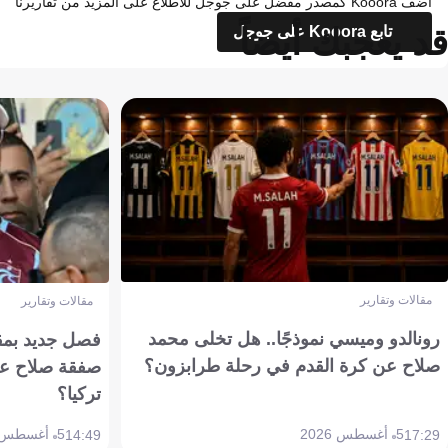
أضف Kooora كمصدر مفضل على جوجل للاطلاع على المزيد من تقاريرنا
قد يعجبك أيضاً
تابع Kooora على جوجل
مقالات وتقارير
مقالات وتقارير
رونالدو وميسي نموذجًا.. هل تخلى محمد
فصل جديد بمقاي
صلاح عن كرة القدم في رحلة طرابزون؟
صفقة صلاح عن
تركيا؟
5 أغسطس 2026
5 أغسطس 2026
14:49
17:29