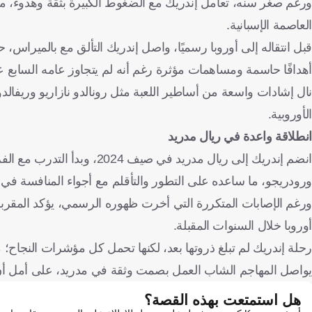
ورغم صغر سنه، تعامل إندريك مع الضغوط الكبيرة بثقة وهدوء، 
العاصمة الإسبانية.
أهدافًا حاسمة ومساهمات مؤثرة رغم أنه لم يتجاوز عامه السابع 
نال إشادات واسعة من أساطير اللعبة مثل رونالدو نازاريو وريفالدو
الأوروبية.
انطلاقة واعدة في ريال مدريد
انضم إندريك إلى ريال مدريد 
ورودريجو، ما ساعده على التطور والتأقلم مع أجواء المنافسة في ال
ورغم الإصابات المتكررة التي أخرت ظهوره الرسمي، يؤكد المقربون م
أوروبا خلال السنوات المقبلة.
رحلة إندريك لم تبلغ ذروتها بعد، لكنها تحمل كل مؤشرات النجاح؛ 
يواصل المهاجم الشاب العمل بصمت وثقة في مدريد، على أمل أن ي
هل استمتعت بهذه القصة؟