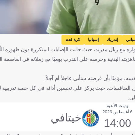
باني
إندريك
إسبانيا
كرة قدم
اره مع ريال مدريد، حيث حالت الإصابات المتكررة دون ظهوره الأ
ته البدنية وحرصه على التدرب يوميًا مع زملائه في العاصمة الإ
 مؤمنًا بأن فرصته ستأتي عاجلاً أم آجلاً.
عن المنافسات، حيث يركز على تحسين أدائه في كل حصة تدريبية لي
لى.
وديات الأندية
6 أغسطس 2026
خيتافي
14:00