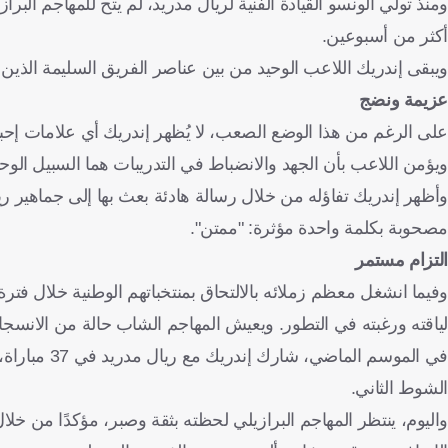
ومنذ تولي ألونسو القيادة الفنية لريال مدريد، لم يتح للمهاجم ال
أكثر من أسبوعين.
ويبقى إندريك اللاعب الوحيد من بين عناصر الفريق السليمة الذين 
عزيمة ونضج
على الرغم من هذا الوضع الصعب، لا يُظهر إندريك أي علامات إحباط
ويؤمن اللاعب بأن الجهد والانضباط في التدريبات هما السبيل ال
وأظهر إندريك تفاؤله من خلال رسالة هادئة بعث بها إلى جماهير ر
مصحوبة بكلمة واحدة مؤثرة: "ممتن".
التزام مستمر
وفيما انشغل معظم زملائه بالالتحاق بمنتخباتهم الوطنية خلال فترة
لياقته ورغبته في التطور. ويعيش المهاجم الشاب حالة من الانسجا
الشوط الثاني.
واليوم، ينتظر المهاجم البرازيلي لحظته بثقة وصبر، مؤكدًا من خلا