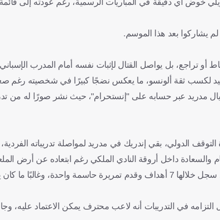
برازيلي خوض أي دقيقة في المباريات الرسمية، رغم عودته إلى قائمة
لم يشاركوا بعد هذا الموسم.
 أو تراجع، بل يواصل القتال لإثبات نفسه أمام المدرب الإسباني 
وحيد لكسب ثقة ألونسو، ما يعكس نضجًا كبيرًا في شخصيته رغم صغ
يال مدريد عبر حسابه على "إنستحرام"، حيث نشر صورًا له من تدر
 التوقف الدولي، بقي إندريك في مدريد لمواصلة تدريباته الفردية،
م والسعادة داخل أروقة النادي الملكي رغم ابتعاده عن أرض المل
في الموسم الماضي، شارك إندريك مع ريال مدريد في 37 مباراة، سجل خلالها 7 أهداف وقدم تمريرة حاسمة واحد
ل التزامه في التدريبات أنه لاعب محترف يمكن الاعتماد عليه، وجا