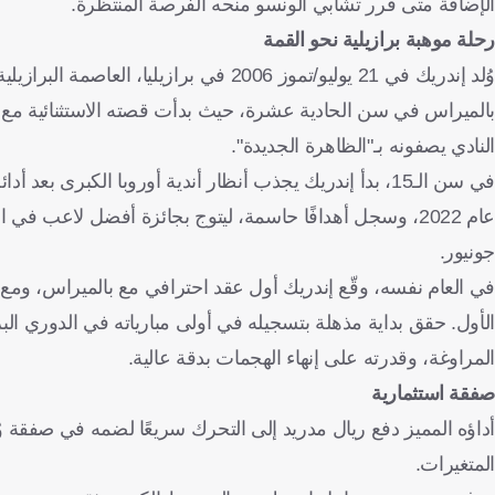
الإضافة متى قرر تشابي ألونسو منحه الفرصة المنتظرة.
رحلة موهبة برازيلية نحو القمة
وُلد إندريك في 21 يوليو/تموز 2006 في برا
بالميراس في سن الحادية عشرة، حيث بدأت قصته الاستثنائية مع ك
النادي يصفونه بـ"الظاهرة الجديدة".
في سن الـ15، بدأ إندريك يجذب أنظار أندية أوروبا الكبرى
عام 2022، وسجل أهدافًا حاسمة، ليتوج بجائزة أفضل لاعب 
جونيور.
في العام نفسه، وقّع إندريك أول عقد احترافي مع بالميراس، وم
الأول. حقق بداية مذهلة بتسجيله في أولى مبارياته في الدوري ال
المراوغة، وقدرته على إنهاء الهجمات بدقة عالية.
صفقة استثمارية
المتغيرات.