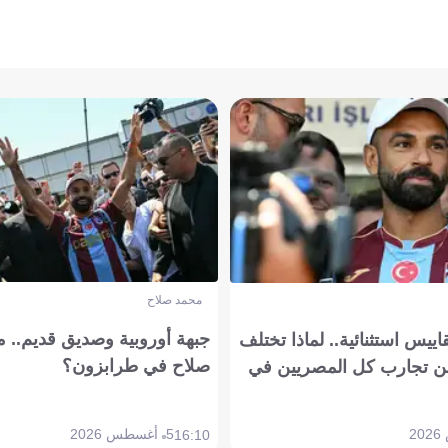
محمد صلاح
جبهة أوروبية وصديق قديم.. ما
يس استثنائية.. لماذا تختلف
صلاح في طرابزون؟
 تجارب كل المصريين في
5 أغسطس 2026
16:10