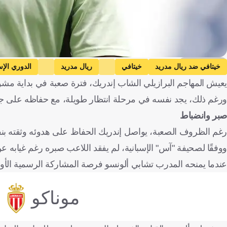
Getty Images
خيتافي ضد ريال مدريد
خيتافي
ريال مدريد
الدوري الإس
يعيش المهاجم البرازيلي الشاب إندريك، فترة صعبة في بداية مشو
ورغم ذلك، يجد نفسه في مرحلة انتظار طويلة، مع حفاظه على جاهزي
صبر وانضباط
رغم الظروف الصعبة، يواصل إندريك الحفاظ على هدوئه وثقته بنفسه،
ووفقًا لصحيفة "آس" الإسبانية، لم يفقد اللاعب صبره رغم غيابه 
عندما يمنحه المدرب تشابي ألونسو فرصة المشاركة الرسمية الأو
موناكو