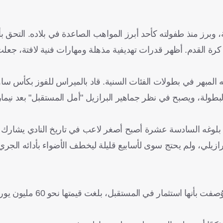
زيليا، العاصمة البرازيلية، وبرز منذ طفولته كأحد أبرز المواهب الصاعدة في بلاده. التحق 
رة القدم. أظهر قدرات تهديفية مذهلة ومهارات فنية لافتة، جعل
 بعد أدائه المبهر في بطولات الفئات السنية. قاد بالميراس للفوز بكأس س
في البطولة، ويصبح في نظر جماهير البرازيل "أمل المستقبل" بعد نيم
ع بلوغه السادسة عشرة أصبح أصغر لاعب في تاريخ النادي يشارك 
برازيلي، ولم يحتج سوى لأسابيع قليلة ليخطف الأضواء بأدائه الج
أداؤه المميز دفع ريال مدريد إلى التحرك سريعًا لضمه في صفقة وُصفت بأنها