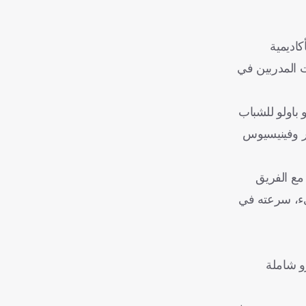
بأكاديمية
ت المدربين في
او باولو للشباب
ار وفينيسيوس
مع الفريق
ريء، سرعته في
 استثمار في المستقبل، بلغت قيمتها نحو 60 مليون يورو شاملة