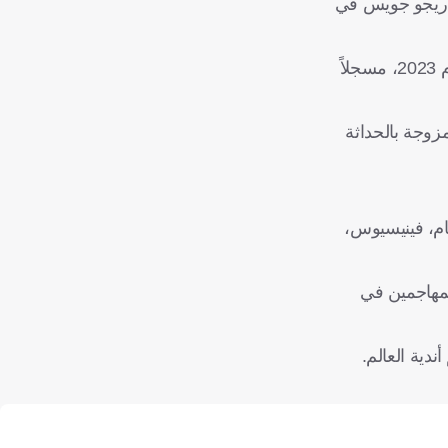
ودريجو جويس في
قبل انتقاله إلى أوروبا رسميًا، واصل إندريك التألق مع بالميراس، حيث لعب دورًا رئيسيًا في تتويج الفريق بلقب الدوري البرازيلي لعام 2023، مسجلاً
مزوجة بالحداثة
يلينجهام، فينيسيوس،
لمهاجمين في
دية العالم.