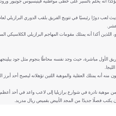
مؤكدًا أنه يحلم بالسير على خطى مواطنيه فينيسيوس جونيور ور
عشر.
، اللذين أكدا أنه يمتلك مقومات المهاجم البرازيلي الكلاسيكي الم
في صيف 2024، وبدأ التدرب مع الفريق الأول مباشرة، حيث وجد نفسه محاطًا بنجوم مثل جود ب
ليجا.
نه أنه يمتلك العقلية والموهبة اللتين تؤهلانه ليصبح أحد أبرز ا
من موهبة نادرة في شوارع برازيليا إلى لاعب واعد في أحد أعظم أن
كتب فصلًا جديدًا من المجد الأبيض بقميص ريال مدريد.