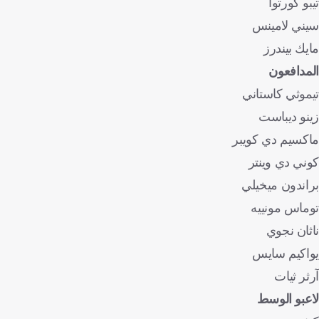
تيبو كورتوا
سيني لامينس
مايك بيندرز
المدافعون
تيموثي كاستاني
زينو ديباست
ماكسيم دي كويبر
كوني دي وينتر
براندون ميخيلي
توماس مونييه
ناثان نجوي
يواكيم سايس
آرثر ثيات
لاعبو الوسط