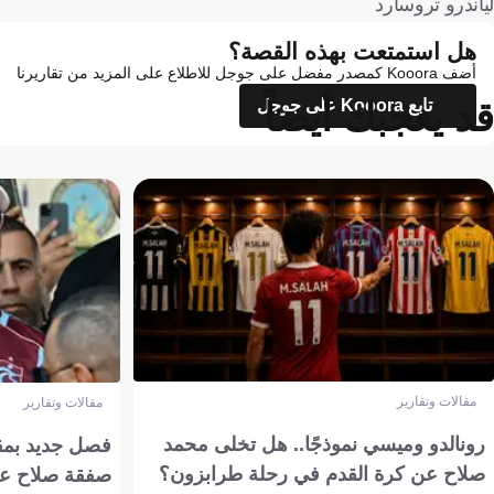
لياندرو تروسارد
هل استمتعت بهذه القصة؟
أضف Kooora كمصدر مفضل على جوجل للاطلاع على المزيد من تقاريرنا
قد يعجبك أيضاً
تابع Kooora على جوجل
مقالات وتقارير
مقالات وتقارير
رونالدو وميسي نموذجًا.. هل تخلى محمد
فصل جديد بمقاي
صلاح عن كرة القدم في رحلة طرابزون؟
صفقة صلاح عن