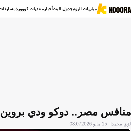
مباريات اليوم
جدول البث
أخبار
منتديات كووورة
مسابقات
منافس مصر.. دوكو ودي بروين ع
لؤي محمد
15 مايو 2026
08:07