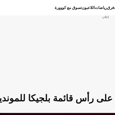
فرق
رياضات
اللاعبون
تسوق مع كووورة
إعلان
لى رأس قائمة بلجيكا للموندي