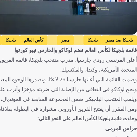
Getty Images
بلجيكا ضد مصر
بلجيكا
مصر
كأس العالم
بلجيكا
قائمة بلجيكا لكأس العالم تضم لوكاكو والحارس تيبو كورتوا
أعلن الفرنسي رودي جارسيا، مدرب منتخب بلجيكا، قائمة الفري
المتحدة الأمريكية، وكندا، والمكسيك.
وضمت القائمة التي أعلنها جارسيا 26 لاعبًا، وتصدرها الوجوه المعتادة مثل جيريمي دوكو، وكيفين دي بروين، وروميلو لوكاكو، والحارس تيبو كورتوا.
ونجح لوكاكو في التعافي من الإصابة التي ضربته مؤخرًا وأثرت ع
ويلعب المنتخب البلجيكي ضمن المجموعة السابعة في المونديال، إ
ومن المقرر أن يفتتح الفريق الأوروبي مشواره في البطولة بملاقاة الفراعنة يوم 
وجاءت قائمة بلجيكا لكأس العالم على النحو التالي:
حراس المرمى