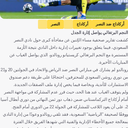
Getty Images
أركاداج ضد النصر
أركاداج
النصر
النجم البرتغالي يواصل إثارة الجدل
دوري أبطال آسيا 2
الفتح ضد النصر
الفتح
كشفت تقارير صحفية مساء الإثنين عن مفاجأة كبرى حول نادي النصر
دوري روشن السعودي
كريستيانو رونالدو
تركمانستان
السعودي، فيما يتعلق بوجود تغييرات إدارية داخل النادي نتيجة الأزمة
المملكة العربية السعودية
البرتغال
كرة قدم
المستمرة مع النجم البرتغالي كريستيانو رونالدو، الذي يواصل الغياب عن
المباريات الأخيرة.
رونالدو لم يشارك في مباراتي النصر ضد الرياض والاتحاد في الجولتين 20 و21
من دوري روشن السعودي للمحترفين، احتجاجًا على طريقة دعم صندوق
الاستثمارات للأندية، وبخاصة فيما يخص إدارة ملف الصفقات الجديدة.
ولم يتوقف الغياب عند هذا الحد، حيث قرر عدم المشاركة في مواجهة النصر
أمام أركاداج التركمانستاني ضمن ذهاب دور ثمن النهائي من دوري أبطال آسيا
2، على أن يعود اللاعب للمشاركة في الجولة 22 من الدوري أمام الفتح.
ووفقًا لصحيفة "الرياضية" السعودية، فقد تلقي رونالدو وعودًا من إدارة النادي
بمعالجة جميع الأخطاء الإدارية والفنية التي شهدها الفريق خلال الفترة