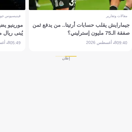
مقالات وتقارير
فينيسيوس جون
جيمارايش يقلب حسابات أرتيتا.. من يدفع ثمن
مورينيو يض
صفقة الـ75 مليون إسترليني؟
يُبنى ريال 
8 أغسطس 2026
8 أغسطس 2026
05:49
09:40
إعلان