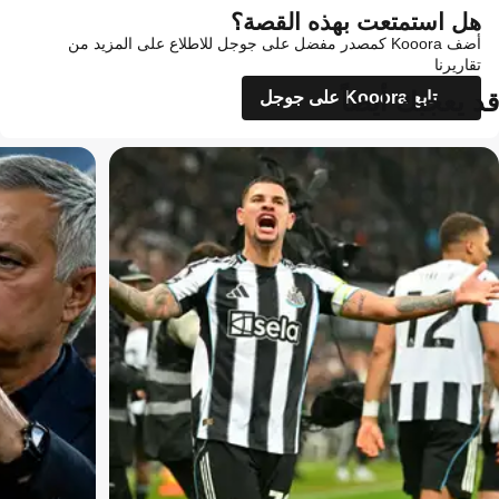
هل استمتعت بهذه القصة؟
أضف Kooora كمصدر مفضل على جوجل للاطلاع على المزيد من
تقاريرنا
قد يعجبك أيضاً
تابع Kooora على جوجل