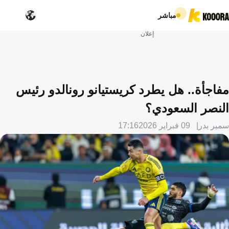
مباشر
إعلان
مفاجأة.. هل يطرد كريستيانو رونالدو رئيس
النصر السعودي؟
سمير بدر
09 فبراير 2026
17:16