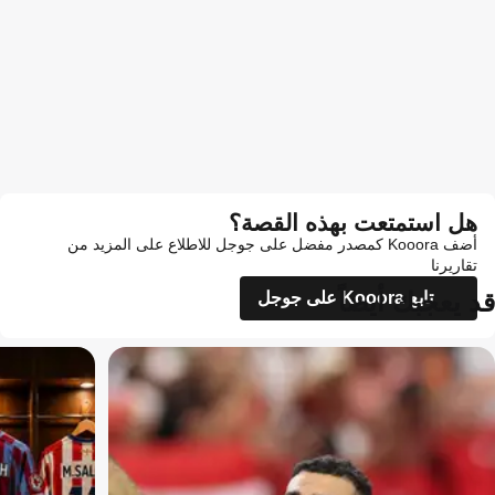
هل استمتعت بهذه القصة؟
أضف Kooora كمصدر مفضل على جوجل للاطلاع على المزيد من
تقاريرنا
قد يعجبك أيضاً
تابع Kooora على جوجل