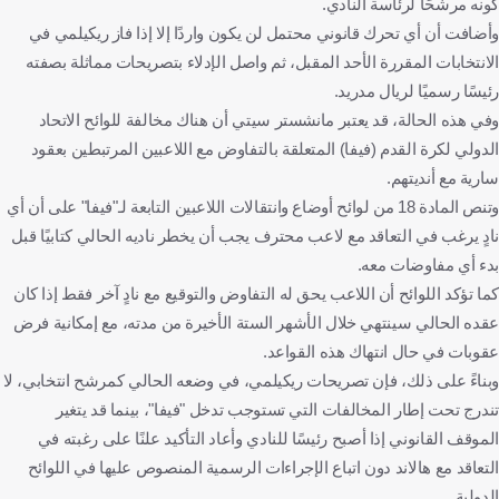
كونه مرشحًا لرئاسة النادي.
وأضافت أن أي تحرك قانوني محتمل لن يكون واردًا إلا إذا فاز ريكيلمي في
الانتخابات المقررة الأحد المقبل، ثم واصل الإدلاء بتصريحات مماثلة بصفته
رئيسًا رسميًا لريال مدريد.
وفي هذه الحالة، قد يعتبر مانشستر سيتي أن هناك مخالفة للوائح الاتحاد
الدولي لكرة القدم (فيفا) المتعلقة بالتفاوض مع اللاعبين المرتبطين بعقود
سارية مع أنديتهم.
وتنص المادة 18 من لوائح أوضاع وانتقالات اللاعبين التابعة لـ"فيفا" على أن أي
نادٍ يرغب في التعاقد مع لاعب محترف يجب أن يخطر ناديه الحالي كتابيًا قبل
بدء أي مفاوضات معه.
كما تؤكد اللوائح أن اللاعب يحق له التفاوض والتوقيع مع نادٍ آخر فقط إذا كان
عقده الحالي سينتهي خلال الأشهر الستة الأخيرة من مدته، مع إمكانية فرض
عقوبات في حال انتهاك هذه القواعد.
وبناءً على ذلك، فإن تصريحات ريكيلمي، في وضعه الحالي كمرشح انتخابي، لا
تندرج تحت إطار المخالفات التي تستوجب تدخل "فيفا"، بينما قد يتغير
الموقف القانوني إذا أصبح رئيسًا للنادي وأعاد التأكيد علنًا على رغبته في
التعاقد مع هالاند دون اتباع الإجراءات الرسمية المنصوص عليها في اللوائح
الدولية.