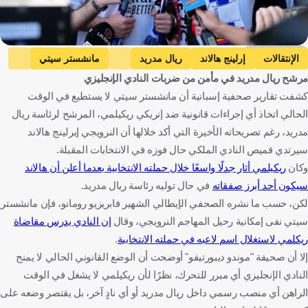
Getty Images
الإنتقالات
إرلينج هالاند
ريال مدريد
مانشستر سيتي
مرشح ريال مدريد في مأمن من ضربات النادي الإنجليزي
الدوري الإسباني
الدوري الإنجليزي الممتاز
النرويج
إسبانيا
كشفت تقارير صحفية إسبانية أن مانشستر سيتي لا يستطيع في الوقت
إنجلترا
كرة قدم
الحالي اتخاذ أي إجراءات قانونية ضد إنريكي ريكيلمي، المرشح لرئاسة ريال
مدريد، رغم تصريحاته الأخيرة التي أكد خلالها أن النرويجي إيرلينج هالاند
سيرتدي قميص النادي الملكي حال فوزه في الانتخابات المقبلة.
وكان
ريكيلمي أثار جدلًا واسعًا خلال حملته الانتخابية بعدما أعلن أن هالاند
سيكون أحد أبرز صفقاته
في حال توليه رئاسة ريال مدريد.
لكن، حسب ما نشره الصحفي الإيطالي الشهير فابريزيو رومانو، فإن مانشستر
سيتي نفى إمكانية رحيل المهاجم النرويجي، وقال
إن النادي يدرس مقاضاة
ريكلمي لاستغلال اسم لاعبه في حملته الانتخابية
.
إلا أن صحيفة "موندو ديبورتيفو" أوضحت أن الوضع القانوني الحالي لا يمنح
النادي الإنجليزي أي مبرر للتحرك، نظرًا لأن ريكيلمي لا يشغل في الوقت
الراهن أي منصب رسمي داخل ريال مدريد أو أي نادٍ آخر، بل يقتصر وضعه على