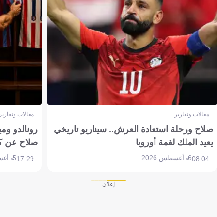
مقالات وتقارير
مقالات وتقارير
صلاح ورحلة استعادة العرش.. سيناريو تاريخي
رونالدو وم
يعيد الملك لقمة أوروبا
صلاح عن ك
6 أغسطس 2026
5 أغسطس 2026
17:29
08:04
إعلان