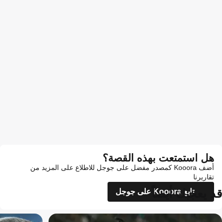
هل استمتعت بهذه القصة؟
أضف Kooora كمصدر مفضل على جوجل للاطلاع على المزيد من
تقاريرنا
قد يعجبك أيضاً
تابع Kooora على جوجل