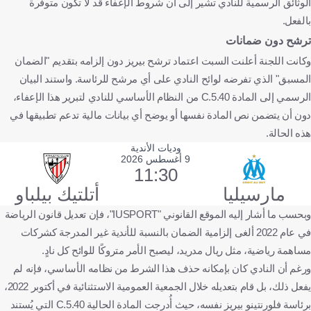
الوثائق الرسمية للنادي تشير إلى أن شروط الإعفاء قد لا تكون متوفرة
بالفعل.
ترشح دون ضمانات
وكانت اللجنة أعلنت السبت اعتماد ترشح بيريز دون إلزامه بتقديم "الضمان
المسبق" الذي تفرضه لوائح النادي على أي مرشح للرئاسة. واستند البيان
الرسمي إلى المادة 40.C.5 من النظام الأساسي للنادي لتبرير هذا الإعفاء،
دون أن يتضمن نص المادة نفسها أو يوضح أي بيانات مالية تدعم تطبيقها في
هذه الحالة.
وديات الأندية
9 أغسطس 2026
11:30
مارسيليا
أتلتيك بيلباو
وبحسب ما أشار إليه الموقع القانوني "IUSPORT"، فإن تعديل قانون الرياضة
في عام 2022 ألغى إلزامية الضمان بالنسبة للأندية غير المدرجة كشركات
مساهمة رياضية، مثل ريال مدريد، ليصبح الأمر متروكًا للوائح كل نادٍ.
ورغم أن النادي كان بإمكانه حذف هذا الشرط من نظامه الأساسي، فإنه لم
يفعل ذلك، بل قام بتعديله خلال الجمعية العمومية الاستثنائية في أكتوبر 2022،
برئاسة فلورنتينو بيريز نفسه، حيث أُدرجت المادة الحالية 40.C.5 التي يُستند