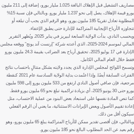
مصاريف التشغيل قبل الإهلاك البالغة 1.025 مليار يورو، إضافة إلى 211 مليون
يورو قيمة الإهلاك، يصل إلى نحو 1.237 مليار يورو. وبالتالي فإن نسبة 15%
المطلوبة تعادل تقريبًا 185 مليون يورو، وهو الرقم الذي يجب أن تبلغه أو
تتجاوزه الأرباح الإيجابية المتراكمة للإدارة حتى يطبق الإعفاء.
وبحسب النادي، بدأت الولاية السابعة لبيريز في يناير 2025. ويُظهر التقرير
المالي لموسم 2024-2025، الذي أعدته شركة "إرنست آند يونج" ووقعه مجلس
الإدارة في 17 يوليو 2025، تحقيق أرباح بعد الضرائب بقيمة 24.3 مليون يورو
فقط خلال العام المالي الكامل.
وتسمح اللوائح لمجلس الإدارة الذي يجدد ولايته بشكل متتالٍ باحتساب نتائج
الفترات السابقة أيضًا. وإذا اعتُمدت بداية الولاية السادسة عام 2021 كنقطة
مرجعية، فإن صافي أصول النادي ارتفع من 533 مليون يورو إلى 598 مليون
يورو حتى 30 يونيو 2025، أي بزيادة تراكمية تبلغ نحو 65 مليون يورو فقط.
كما تنص المادة نفسها على استبعاد بعض البنود من عملية الاحتساب، مثل
إعادة تقييم الأصول وبعض الإيرادات الاستثنائية، ما يعني أن الرقم الفعلي
سيكون أقل من ذلك.
وبالتالي، فإن أقصى تقدير ممكن للأرباح المتراكمة يبلغ 65 مليون يورو، وهو
رقم بعيد عن الحد المطلوب البالغ نحو 185 مليون يورو.