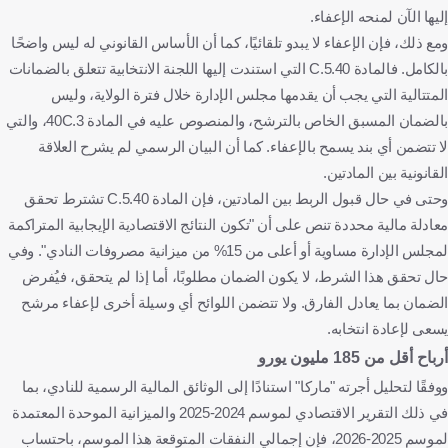
إليها الآن لمنحه الإعفاء.
ومع ذلك، فإن الإعفاء لا يبدو تلقائيًا، كما أن الأساس القانوني له ليس واضحًا
بالكامل. فالمادة 40.C.5 التي استندت إليها اللجنة الانتخابية تتعلق بالضمانات
المتتالية التي يجب أن يقدمها مجلس الإدارة خلال فترة الولاية، وليس
بالضمان المسبق الخاص بالترشح، والمنصوص عليه في المادة 40C.3، والتي
لا تتضمن أي بند يسمح بالإعفاء. كما أن البيان الرسمي لم يشرح العلاقة
القانونية بين المادتين.
وحتى في حال قبول الربط بين المادتين، فإن المادة 40.C.5 تشترط تحقق
معادلة مالية محددة تنص على أن "تكون النتائج الاقتصادية الإيجابية المتراكمة
لمجلس الإدارة مساوية أو أعلى من 15% من ميزانية مصروفات النادي". وفي
حال تحقق هذا الشرط، لا يكون الضمان مطلوبًا، أما إذا لم يتحقق، فيُفرض
الضمان بما يعادل الفارق. ولا تتضمن اللوائح أي وسيلة أخرى لإعفاء مرشح
يسعى لإعادة انتخابه.
أرباح أقل من 185 مليون يورو
ووفقًا لتحليل أجرته "ماركا" استنادًا إلى الوثائق المالية الرسمية للنادي، بما
في ذلك التقرير الاقتصادي لموسم 2024-2025 والميزانية الموحدة المعتمدة
لموسم 2025-2026، فإن إجمالي النفقات المتوقعة هذا الموسم، باحتساب