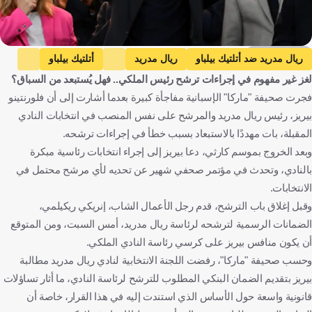
Getty Images
ريال مدريد ضد أتلتيك بيلباو
ريال مدريد
أتلتيك بيلباو
لغز غير مفهوم في إجراءات ترشح رئيس الملكي.. فهل يُستبعد من السباق؟
الدوري الإسباني
إسبانيا
كرة قدم
فجرت صحيفة "ماركا" الإسبانية مفاجأة كبيرة بعدما أشارت إلى أن فلورنتينو
بيريز، رئيس ريال مدريد والمرشح على نفس المنصب في انتخابات النادي
المقبلة، بات مهددًا بالاستبعاد بسبب خطأ في إجراءات ترشحه.
وبعد الخروج بموسم كارثي، دعا بيريز إلى إجراء انتخابات رئاسية مبكرة
بالنادي، وتحدث في مؤتمر صحفي شهير عن تحديه لأي مرشح محتمل في
الانتخابات.
وقبل إغلاق باب الترشح، قدم رجل الأعمال الشاب، إنريكي ريكيلمي،
الضمانات الرسمية لترشحه لرئاسة ريال مدريد، أمس السبت، ومن المتوقع
أن يكون منافس بيريز على كرسي رئاسة النادي الملكي.
وحسب صحيفة "ماركا"، رفضت اللجنة الانتخابية لنادي ريال مدريد مطالبة
بيريز بتقديم الضمان البنكي المطلوب للترشح لرئاسة النادي، ما أثار تساؤلات
قانونية واسعة حول الأساس الذي استندت إليه في هذا القرار، خاصة أن