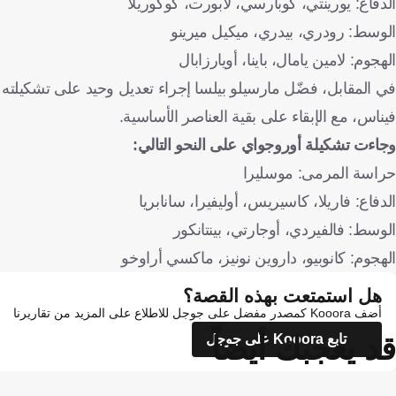
الدفاع: يورينتي، كوبارسي، لابورت، كوكوريلا
الوسط: رودري، بيدري، ميكيل ميرينو
الهجوم: لامين يامال، باينا، أويارزابال
في المقابل، فضّل مارسيلو بيلسا إجراء تعديل وحيد على تشكيلته
فيناس، مع الإبقاء على بقية العناصر الأساسية.
وجاءت تشكيلة أوروجواي على النحو التالي:
حراسة المرمى: موسليرا
الدفاع: فاريلا، كاسيريس، أوليفيرا، سانابريا
الوسط: فالفيردي، أوجارتي، بينتانكور
الهجوم: كانوبيو، داروين نونيز، ماكسي أراوخو
هل استمتعت بهذه القصة؟
أضف Kooora كمصدر مفضل على جوجل للاطلاع على المزيد من تقاريرنا
قد يعجبك أيضاً
تابع Kooora على جوجل