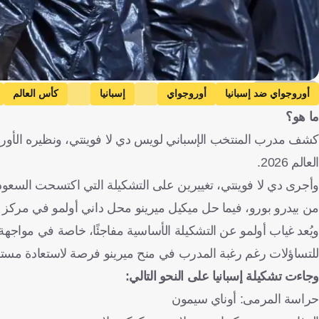
Getty Images
أوروجواي ضد إسبانيا
أوروجواي
إسبانيا
كأس العالم
ما هو؟
كشف مدرب المنتخب الإسباني لويس دي لا فوينتي، ونظيره الأوروجو
العالم 2026.
وأجرى دي لا فوينتي، تغييرين على التشكيلة التي اكتسحت السعودي
من بيدرو بورو، فيما حل ميكيل ميرينو محل داني أولمو في مركز 
ويُعد غياب أولمو عن التشكيلة الأساسية مفاجئًا، خاصة في مواجهة ي
للتساؤلات رغم رغبة المدرب في منح ميرينو فرصة لاستعادة مستو
وجاءت تشكيلة إسبانيا على النحو التالي:
حراسة المرمى: أوناي سيمون