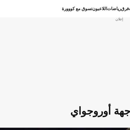
فرق
رياضات
اللاعبون
تسوق مع كووورة
إعلان
جهة أوروجواي