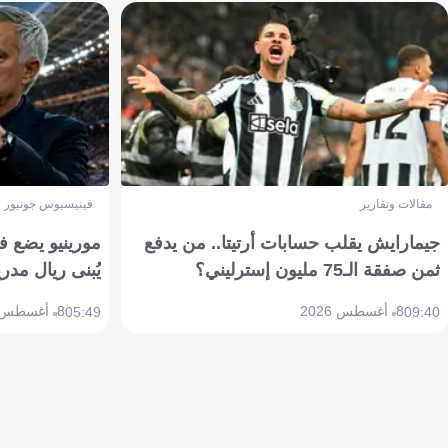
مقالات وتقارير
فينيسيوس جونيور
جيمارايش يقلب حسابات أرتيتا.. من يدفع
مورينيو يضع ف
ثمن صفقة الـ75 مليون إسترليني؟
يُبنى ريال مدري
8 أغسطس 2026
8 أغسطس 2026
05:49
09:40