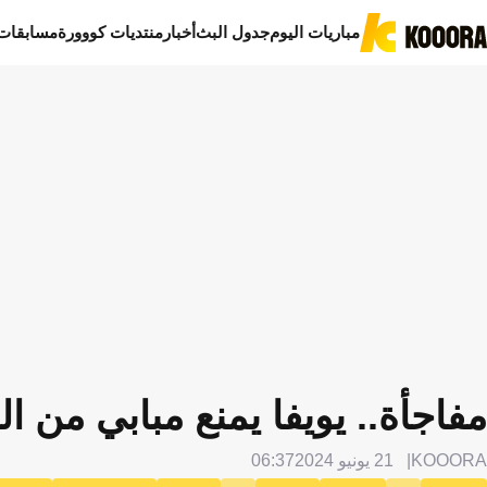
مباريات اليوم
جدول البث
أخبار
منتديات كووورة
مسابقات
مفاجأة.. يويفا يمنع مبابي من ا
KOOORA
21 يونيو 2024
06:37