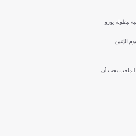
ة ببطولة يورو
م الإثنين
ون في الملعب يجب أن