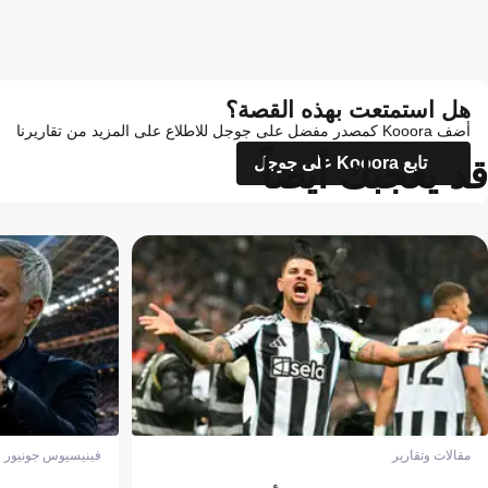
هل استمتعت بهذه القصة؟
أضف Kooora كمصدر مفضل على جوجل للاطلاع على المزيد من تقاريرنا
قد يعجبك أيضاً
تابع Kooora على جوجل
مقالات وتقارير
فينيسيوس جونيور