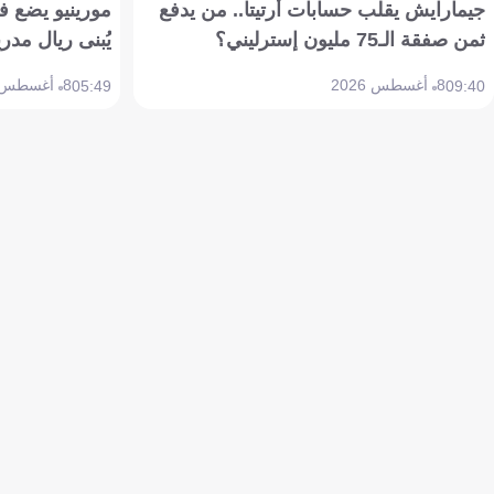
جيمارايش يقلب حسابات أرتيتا.. من يدفع
مورينيو يضع ف
ثمن صفقة الـ75 مليون إسترليني؟
يُبنى ريال مدري
8 أغسطس 2026
8 أغسطس 2026
05:49
09:40