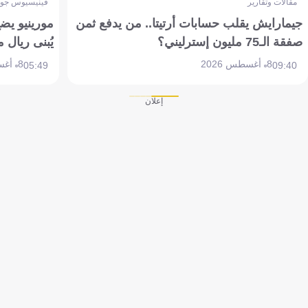
مقالات وتقارير
فينيسيوس جون
جيمارايش يقلب حسابات أرتيتا.. من يدفع ثمن
مورينيو يض
صفقة الـ75 مليون إسترليني؟
يُبنى ريال 
8 أغسطس 2026
8 أغسطس 2026
05:49
09:40
إعلان