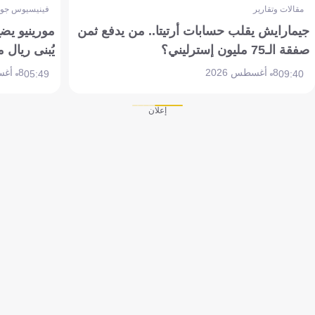
مقالات وتقارير
فينيسيوس جون
جيمارايش يقلب حسابات أرتيتا.. من يدفع ثمن
مورينيو يض
صفقة الـ75 مليون إسترليني؟
يُبنى ريال 
8 أغسطس 2026
8 أغسطس 2026
05:49
09:40
إعلان