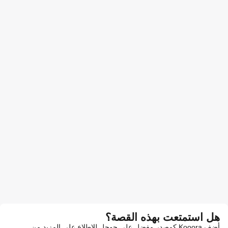
هل استمتعت بهذه القصة؟
أضف Kooora كمصدر مفضل على جوجل للاطلاع على المزيد من