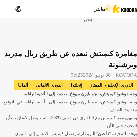
مباشر
إعلان
مغامرة كيميتش تبعده عن طريق ريال مدريد
وبرشلونة
KOOORA
30 يونيو 2024
05:23
الدوري الإنجليزي الممتاز
إنجلترا
الدوري الألماني
ألمانيا
وجه جوشوا كيميتش، نجم بايرن ميونخ، صدمة إلى الأندية الراغبة
الدوري الإسباني
إسبانيا
مانشستر سيتي
برشلونة
وجه جوشوا كيميتش، نجم بايرن ميونخ، صدمة إلى الأندية الراغبة في التوقيع
ريال مدريد
بايرن ميونخ
بيب جوارديولا
يوزوا كيميش
معه هذا الصيف.
الإنتقالات
كرة قدم
وينتهي عقد كيميتش مع البافاري في صيف 2025، ولم يتوصل لاتفاق بشأن
التجديد حتى الآن.
ووفقا لصحيفة "
ذا صن
" البريطانية، يفضل كيميش الانتقال إلى الدوري