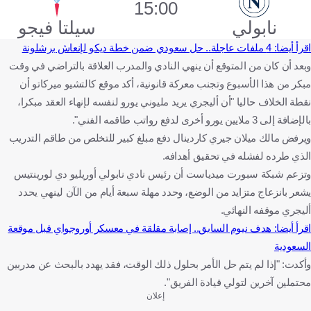
15:00
نابولي
سيلتا فيجو
اقرأ أيضا: 4 ملفات عاجلة.. حل سعودي ضمن خطة ديكو لإنعاش برشلونة
وبعد أن كان من المتوقع أن ينهي النادي والمدرب العلاقة بالتراضي في وقت
مبكر من هذا الأسبوع وتجنب معركة قانونية، أكد موقع كالتشيو ميركاتو أن
نقطة الخلاف حاليا "أن أليجري يريد مليوني يورو لنفسه لإنهاء العقد مبكرا،
بالإضافة إلى 3 ملايين يورو أخرى لدفع رواتب طاقمه الفني".
ويرفض مالك ميلان جيري كاردينال دفع مبلغ كبير للتخلص من طاقم التدريب
الذي طرده لفشله في تحقيق أهدافه.
وتزعم شبكة سبورت ميدياست أن رئيس نادي نابولي أوريليو دي لورينتيس
يشعر بانزعاج متزايد من الوضع، وحدد مهلة سبعة أيام من الآن لينهي يحدد
أليجري موقفه النهائي.
اقرأ أيضا: هدف نيوم السابق.. إصابة مقلقة في معسكر أوروجواي قبل موقعة
السعودية
وأكدت: "إذا لم يتم حل الأمر بحلول ذلك الوقت، فقد يهدد بالبحث عن مدربين
محتملين آخرين لتولي قيادة الفريق".
إعلان