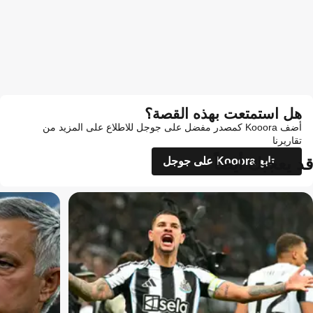
هل استمتعت بهذه القصة؟
أضف Kooora كمصدر مفضل على جوجل للاطلاع على المزيد من
تقاريرنا
قد يعجبك أيضاً
تابع Kooora على جوجل