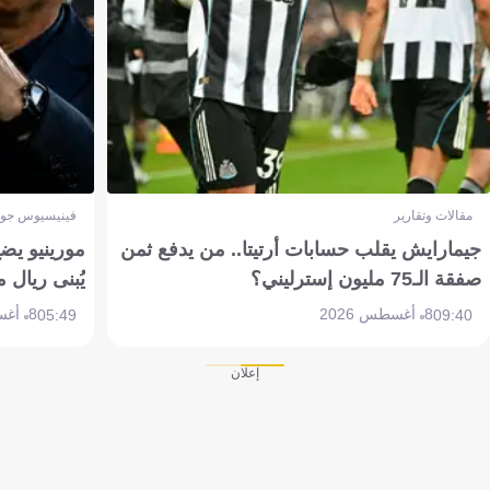
مقالات وتقارير
فينيسيوس جون
جيمارايش يقلب حسابات أرتيتا.. من يدفع ثمن
مورينيو يض
صفقة الـ75 مليون إسترليني؟
يُبنى ريال 
8 أغسطس 2026
8 أغسطس 2026
05:49
09:40
إعلان