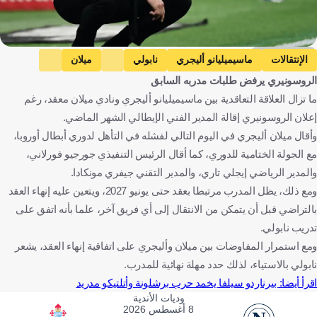
Getty Images
الإنتقالات
ماسيميليانو أليجري
نابولي
ميلان
الروسونيري يرفض طلبات مدربه السابق
الدوري الإيطالي
إيطاليا
كرة قدم
ما تزال العلاقة التعاقدية بين ماسيميليانو أليجري ونادي ميلان معقد، رغم
إعلان الروسونيري إقالة المدير الفني الإيطالي الشهر الماضي.
وأقال ميلان أليجري في اليوم التالي لفشله في التأهل لدوري أبطال أوروبا،
مع الجولة الختامية للدوري، كما أقال الرئيس التنفيذي جورجيو فورلاني،
والمدير الرياضي إيجلي تاري، والمدير التقني جيفري مونكادا.
ومع ذلك، يظل المدرب مرتبطا بعقد حتى يونيو 2027، ويتعين عليه إنهاء العقد
بالتراضي قبل أن يتمكن من الانتقال إلى أي فريق آخر، علما بأنه اتفق على
تدريب نابولي.
ومع استمرار المفاوضات بين ميلان وأليجري على اتفاقية إنهاء العقد، يشعر
نابولي بالاستياء، لذلك حدد مهلة نهائية للمدرب.
اقرأ أيضا: بيرناردو سيلفا يخمد حرب برشلونة وأتلتيكو مدريد
وديات الأندية
8 أغسطس 2026