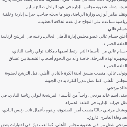
نتيجة شغله عضوية مجلس الإدارة في عهد الراحل صالح سليم.
وتقلد طاهر أبو زيد، وزارة الرياضة، وهو ما يجعله صاحب خبرات إدارية وخلفية
رياضية تساعده على النجاح حال تقدم لخلافة الخطيب.
حسام غالي
أعلن حسام غالي عضو مجلس إدارة الأهلي الحالي، رغبته في الترشح لرئاسة
القلعة الحمراء.
حسام غالي من الأسماء التي ارتبط اسمها بإمكانية تولي رئاسة النادي،
وتجهيزه لهذه المرحلة، خاصة وأنه من النجوم أصحاب الشعبية بين عشاق
القلعة الحمراء.
وتولى غالي، منصب منسق لجنة الكرة بالنادي الأهلي، قبل الترشح لعضوية
مجلس الأهلي، كما عمل مديراً للكرة بنادي الجونة.
خالد مرتجي
يبقى اسم خالد مرتجي، واحداً من الأسماء المرشحة لتولي رئاسة النادي، في
ظل خبراته الإدارية في القلعة الحمراء.
ويشغل مرتجي حاليًا منصب أمين الصندوق، ويقوم بأعمال نائب رئيس النادي،
بعد وفاة العامري فاروق.
مرتجي شغل من قبل عضوية مجلس الأهلي، كما لعب دورًا في اختيارات بعض