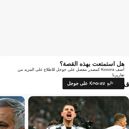
هل استمتعت بهذه القصة؟
أضف Kooora كمصدر مفضل على جوجل للاطلاع على المزيد من
تقاريرنا
قد يعجبك أيضاً
تابع Kooora على جوجل