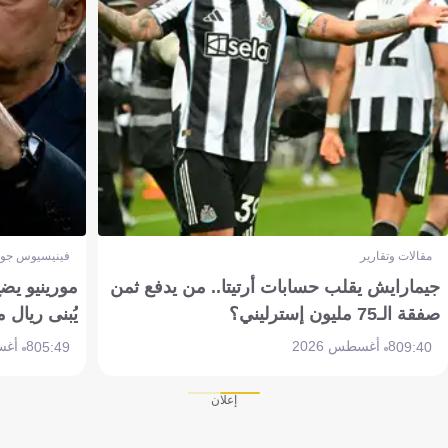
مقالات وتقارير
فينيسيوس جون
جيمارايش يقلب حسابات أرتيتا.. من يدفع ثمن
مورينيو يض
صفقة الـ75 مليون إسترليني؟
يُبنى ريال 
8 أغسطس 2026
8 أغسطس 2026
05:49
09:40
إعلان