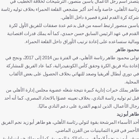
يتصدر اسم رجل الأعمال ياسين منصور، الترشيحات لخلافة الخطيب في
رئاسة الأهلي، خاصة وأنه أحد أكبر مشجعي القلعة الحمراء بخلاف توليه رئاسة
شركة كرة القدم لفترة قصيرة داخل الأهلي.
ياسين منصور ارتبط اسمه من قبل بدعم عدة صفقات للفريق الأول لكرة
القدم في عهد الرئيس السابق حسن حمدي، كما أنه يملك قدرات اقتصادية
ومالية ستساعده على إعادة ترتيب الأوراق داخل القلعة الحمراء.
محمود طاهر
تولى محمود طاهر رئاسة الأهلي، في الفترة بين 2014 إلى 2017، ونجح في
إعادة بناء فريق الكرة وحقق كأس الكونفيدرالية، كما عاد الفريق للمشاركة
في دوري أبطال أفريقيا وصعد للنهائي بخلاف الحصول على بعض الألقاب
المحلية.
طاهر يملك خبرات إدارية كبيرة نتيجة شغله عضوية مجلس إدارة الأهلي من
قبل ثم توليه رئاسة النادي، بخلاف تعيينه عضوًا بالاتحاد المصري، كما أنه أحد
رجال الأعمال، الذين لديهم القدرة على دعم النادي ماليًا.
طاهر أبو زيد
أحد الأسماء المرشحة بقوة لتولي رئاسة الأهلي، هو طاهر أبو زيد نجم الفريق
الأحمر في فترة الثمانينيات من القرن الماضي.
ويبقى أبو زيد نجماً لامعاً في سماء الكرة المصرية، كما أنه يملك خبرات إدارية