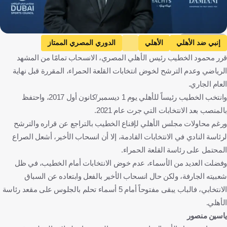
Getty Images
إنبي ضد الأهلي
الأهلي
الدوري المصري الممتاز
قرر محمود الخطيب رئيس الأهلي المصري، الانسحاب تمامًا من المشهد
مقالات وتقارير
حسام غالي
مصر
كرة قدم
الرياضي وعدم الترشح لخوض انتخابات القلعة الحمراء، المقررة قبل نهاية
العام الجاري.
وانتخب الخطيب رئيساً للأهلي يوم 1 ديسمبر/كانون أول 2017، واحتفظ
بالمنصب بعد الانتخابات التي جرت عام 2021.
ورغم محاولات مجلس الأهلي لإقناع الخطيب بالتراجع عن قراره والترشح
لرئاسة النادي في الانتخابات القادمة، إلا أن انسحاب الأخير، أشعل الصراع
المحتمل على رئاسة القلعة الحمراء.
وفضلت العديد من الأسماء، عدم خوض الانتخابات أمام الخطيب، في ظل
شعبيته الجارفة، ولكن حال انسحاب الأخير بالفعل وابتعاده عن السباق
الانتخابي، فالباب يبقى مفتوحاً أمام 5 أسماء تحلم بالجلوس على مقعد رئاسة
الأهلي.
ياسين منصور