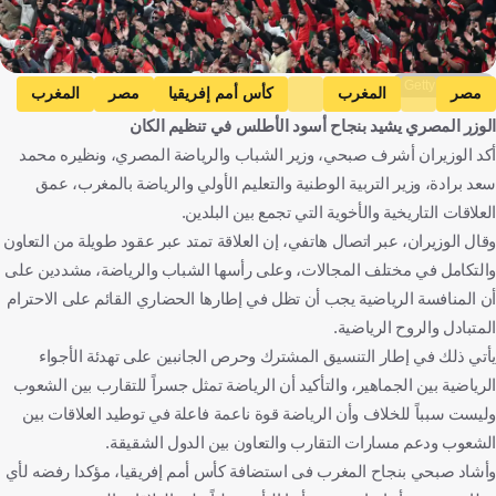
Getty Images
مصر
المغرب
كأس أمم إفريقيا
مصر
المغرب
الوزر المصري يشيد بنجاح أسود الأطلس في تنظيم الكان
كرة قدم
أكد الوزيران أشرف صبحي، وزير الشباب والرياضة المصري، ونظيره محمد
سعد برادة، وزير التربية الوطنية والتعليم الأولي والرياضة بالمغرب، عمق
العلاقات التاريخية والأخوية التي تجمع بين البلدين.
وقال الوزيران، عبر اتصال هاتفي، إن العلاقة تمتد عبر عقود طويلة من التعاون
والتكامل في مختلف المجالات، وعلى رأسها الشباب والرياضة، مشددين على
أن المنافسة الرياضية يجب أن تظل في إطارها الحضاري القائم على الاحترام
المتبادل والروح الرياضية.
يأتي ذلك في إطار التنسيق المشترك وحرص الجانبين على تهدئة الأجواء
الرياضية بين الجماهير، والتأكيد أن الرياضة تمثل جسراً للتقارب بين الشعوب
وليست سبباً للخلاف وأن الرياضة قوة ناعمة فاعلة في توطيد العلاقات بين
الشعوب ودعم مسارات التقارب والتعاون بين الدول الشقيقة.
وأشاد صبحي بنجاح المغرب فى استضافة كأس أمم إفريقيا، مؤكدا رفضه لأي