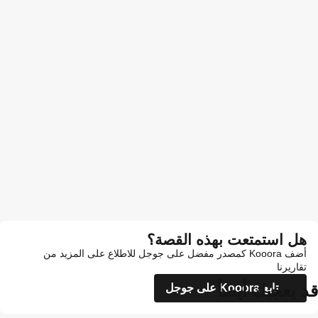
هل استمتعت بهذه القصة؟
أضف Kooora كمصدر مفضل على جوجل للاطلاع على المزيد من
تقاريرنا
قد يعجبك أيضاً
تابع Kooora على جوجل